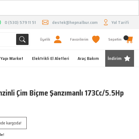
O
0 (530) 579 11 51
destek@hepnalbur.com
Yol Tarifi
Üyelik
Favorilerim
Sepetim
Yapı Market
Elektrikli El Aletleri
Araç Bakım
İndirim
inli Çim Biçme Şanzımanlı 173Cc/5.5Hp
inde kargoda!
le!