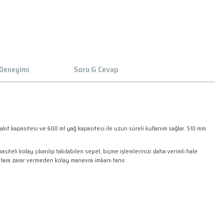
 Deneyimi
Soru & Cevap
kıt kapasitesi ve 600 ml yağ kapasitesi ile uzun süreli kullanım sağlar. 510 mm
siteli kolay çıkarılıp takılabilen sepet, biçme işlemlerinizi daha verimli hale
 otlara zarar vermeden kolay manevra imkanı tanır.