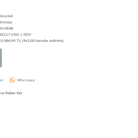
Benzinli
Rtrmax
Rtr9648
432,17 USD + KDV
23.984,99 TL (%3,00 havale indirimi)
er
Whatsapp
nce Haber Ver