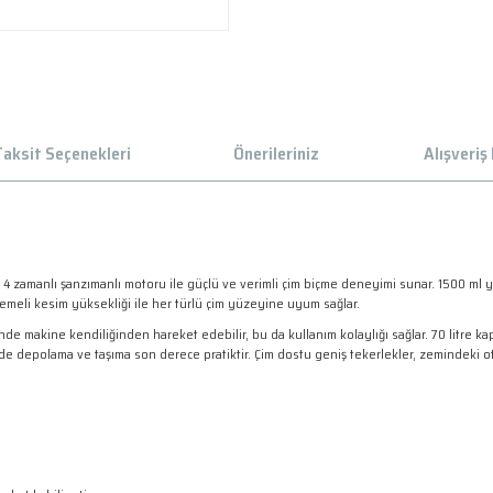
aksit Seçenekleri
Önerileriniz
Alışveriş
 zamanlı şanzımanlı motoru ile güçlü ve verimli çim biçme deneyimi sunar. 1500 ml ya
demeli kesim yüksekliği ile her türlü çim yüzeyine uyum sağlar.
de makine kendiliğinden hareket edebilir, bu da kullanım kolaylığı sağlar. 70 litre kapa
yesinde depolama ve taşıma son derece pratiktir. Çim dostu geniş tekerlekler, zemindeki