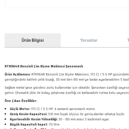
Ürün Bilgisi
Yorumlar
T
RTR9648 Benzinli Çim Biçme Makinesi Şanzımanlı
Ürün Açıklaması:
RTR9648 Benzinli Çim Biçme Makinesi, 173 CC / 5.5 HP gücündeki 4
genişliğindeki kaliteli çelik bıçağı, 30 mm'den 80 mm'ye kadar ayarlanabilen 5 ka
Sağlam metal şase gövdesi zorlu kullanımlar için idealdir. Şanzıman özelliği sayesin
getirir. Otomatik jikle ile kolay çalıştırma özelliği ve katlanabilir tutma kolu sa
Öne Çıkan Özellikler:
Güçlü Motor:
173 CC / 5.5 HP, 4 zamanlı şanzımanlı motor.
Geniş Kesim Kapasitesi:
510 mm bıçak ölçüsü ile geniş alanlar rahatça biçilir.
Ayarlanabilir Kesim Yüksekliği:
30 – 80 mm arası 5 kademeli ayar.
Büyük Kapasiteli Sepet:
70 litre.