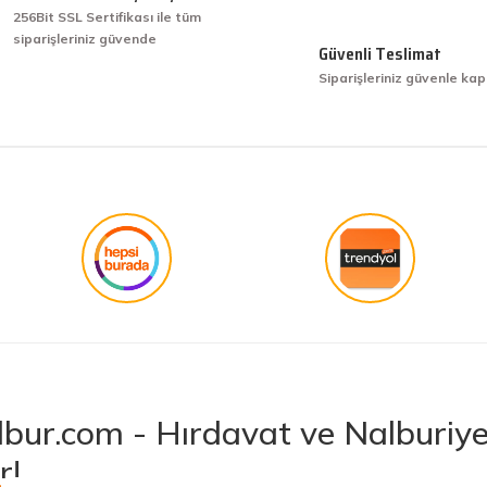
256Bit SSL Sertifikası ile tüm
siparişleriniz güvende
işini hakkıyla yapmak diye buna derim.
Güvenli Teslimat
Siparişleriniz güvenle kap
işini hakkıyla yapmak diye buna derim.
Gönder
bur.com - Hırdavat ve Nalburiye 
r!