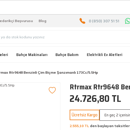
2000 TL ÜZERİ ÜCRETSIZ KARG
0 (850) 307 51 51
edarikçi Başvurusu
Blog
eleri
Bahçe Makinaları
Bahçe Bakım
Elektrikli Ev Aletleri
rmax Rtr9648 Benzinli Çim Biçme Şanzımanlı 173Cc/5.5Hp
Rtrmax Rtr9648 Benz
24.726,80 TL
Ücretsiz Kargo
En geç 2 içeris
2.555,10 TL
den başlayan taksitler