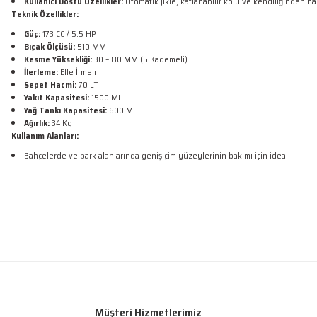
Kullanıcı Dostu Özellikler:
Otomatik jikle, katlanabilir kolu ve kendiliğinden ha
Teknik Özellikler:
Güç:
173 CC / 5.5 HP
Bıçak Ölçüsü:
510 MM
Kesme Yüksekliği:
30 – 80 MM (5 Kademeli)
İlerleme:
Elle İtmeli
Sepet Hacmi:
70 LT
Yakıt Kapasitesi:
1500 ML
Yağ Tankı Kapasitesi:
600 ML
Ağırlık:
34 Kg
Kullanım Alanları:
Bahçelerde ve park alanlarında geniş çim yüzeylerinin bakımı için ideal.
Bu ürünün fiyat bilgisi, resim, ürün açıklamalarında ve diğer konularda yetersiz
Sorunsuz
Görüş ve önerileriniz için teşekkür ederiz.
O... D... | 26/05/2026
Ürün resmi kalitesiz, bozuk veya görüntülenemiyor.
Ürün korunaklı ve çalışır vaziyetteydi. Bir problem yaşamadım.
Ürün açıklamasında eksik bilgiler bulunuyor.
mehmet sert | 13/02/2026
Müşteri Hizmetlerimiz
Ürün bilgilerinde hatalar bulunuyor.