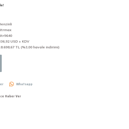
le!
Benzinli
Rtrmax
Rtr9640
336,92 USD + KDV
18.698,67 TL (%3,00 havale indirimi)
er
Whatsapp
nce Haber Ver