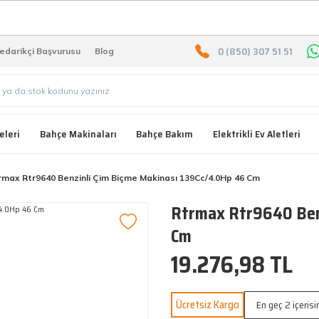
2000 TL ÜZERİ ÜCRETSIZ KARG
0 (850) 307 51 51
edarikçi Başvurusu
Blog
eleri
Bahçe Makinaları
Bahçe Bakım
Elektrikli Ev Aletleri
rmax Rtr9640 Benzinli Çim Biçme Makinası 139Cc/4.0Hp 46 Cm
Rtrmax Rtr9640 Benz
Cm
19.276,98 TL
Ücretsiz Kargo
En geç 2 içeris