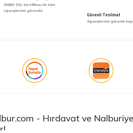
256Bit SSL Sertifikası ile tüm
siparişleriniz güvende
işini hakkıyla yapmak diye buna derim.
Güvenli Teslimat
Siparişleriniz güvenle kap
işini hakkıyla yapmak diye buna derim.
Gönder
bur.com - Hırdavat ve Nalburiye 
r!