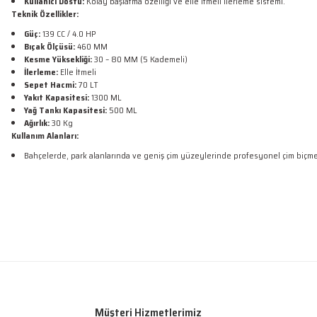
Kullanıcı Dostu:
Kolay başlatma özelliği ve elle itmeli ilerleme sistemi.
Teknik Özellikler:
Güç:
139 CC / 4.0 HP
Bıçak Ölçüsü:
460 MM
Kesme Yüksekliği:
30 – 80 MM (5 Kademeli)
İlerleme:
Elle İtmeli
Sepet Hacmi:
70 LT
Yakıt Kapasitesi:
1300 ML
Yağ Tankı Kapasitesi:
500 ML
Ağırlık:
30 Kg
Kullanım Alanları:
Bahçelerde, park alanlarında ve geniş çim yüzeylerinde profesyonel çim biçme i
Bu ürünün fiyat bilgisi, resim, ürün açıklamalarında ve diğer konularda yetersiz
Sorunsuz
Görüş ve önerileriniz için teşekkür ederiz.
O... D... | 26/05/2026
Ürün resmi kalitesiz, bozuk veya görüntülenemiyor.
Ürün korunaklı ve çalışır vaziyetteydi. Bir problem yaşamadım.
Ürün açıklamasında eksik bilgiler bulunuyor.
mehmet sert | 13/02/2026
Müşteri Hizmetlerimiz
Ürün bilgilerinde hatalar bulunuyor.