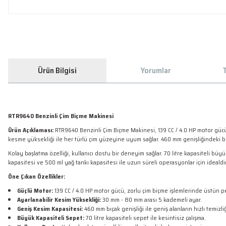
Ürün Bilgisi
Yorumlar
T
RTR9640 Benzinli Çim Biçme Makinesi
Ürün Açıklaması:
RTR9640 Benzinli Çim Biçme Makinesi, 139 CC / 4.0 HP motor gücü 
kesme yüksekliği ile her türlü çim yüzeyine uyum sağlar. 460 mm genişliğindeki bıça
Kolay başlatma özelliği, kullanıcı dostu bir deneyim sağlar. 70 litre kapasiteli büyü
kapasitesi ve 500 ml yağ tankı kapasitesi ile uzun süreli operasyonlar için idealdir
Öne Çıkan Özellikler:
Güçlü Motor:
139 CC / 4.0 HP motor gücü, zorlu çim biçme işlemlerinde üstün 
Ayarlanabilir Kesim Yüksekliği:
30 mm - 80 mm arası 5 kademeli ayar.
Geniş Kesim Kapasitesi:
460 mm bıçak genişliği ile geniş alanların hızlı temizliğ
Büyük Kapasiteli Sepet:
70 litre kapasiteli sepet ile kesintisiz çalışma.