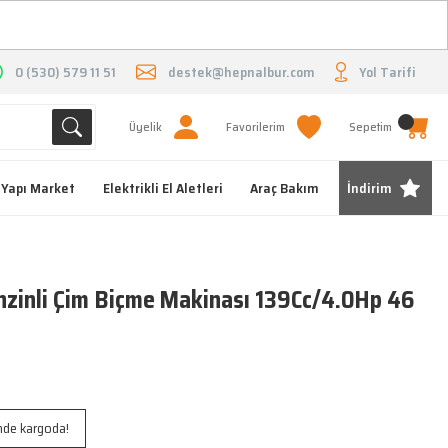
O
0 (530) 579 11 51
destek@hepnalbur.com
Yol Tarifi
Üyelik
Favorilerim
Sepetim
Yapı Market
Elektrikli El Aletleri
Araç Bakım
İndirim
inli Çim Biçme Makinası 139Cc/4.0Hp 46
inde kargoda!