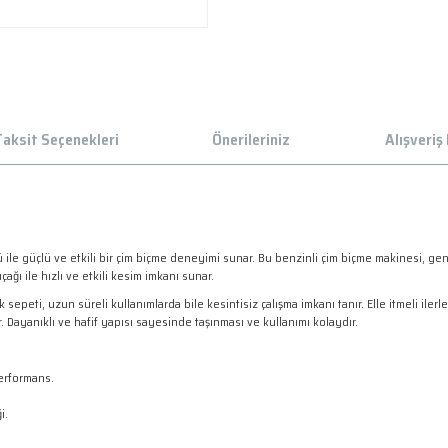
aksit Seçenekleri
Önerileriniz
Alışveriş
ile güçlü ve etkili bir çim biçme deneyimi sunar. Bu benzinli çim biçme makinesi, gen
ğı ile hızlı ve etkili kesim imkanı sunar.
k sepeti, uzun süreli kullanımlarda bile kesintisiz çalışma imkanı tanır. Elle itmeli ile
. Dayanıklı ve hafif yapısı sayesinde taşınması ve kullanımı kolaydır.
performans.
i.