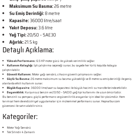
Maksimum Su Basma:
26 metre
Su Emiş Derinliği:
8 metre
Kapasite:
36000 litre/saat
Yakıt Deposu:
3.6 litre
Yağ Tipi:
20/50 – SAE30
Ağırlık:
21.5 kg
Detaylı Açıklama:
Yüksek Performans:
6.5 HP motor gücü ile yüksek verimlilik sağlar.
Kullanım Kolaylığı:
İpli çalıştırma seçeneği sunar, bu sayede her türlü koşulda kolayca
çalıştırılabilir.
Güvenli Kullanım:
Motor yağı sensörü, cihazın güvenli çalışmasını sağlar.
Güçlü Su Basma:
26 metre maksimum su basma yüksekliği ve 8 metre su emiş derinliği ile geniş
alanlarda etkili kullanım sunar.
Büyük Kapasite:
36000 litre/saat su kapasitesi ile büyük hacimli su transferlerinde etkilidir.
Dayanıklılık:
Kurşunsuz benzin ve 20/50 – SAE30 yağ tipi kullanımı ile uzun ömürlüdür.
Bu benzinli su pompası, güçlü performans ve güvenilirlik arayanlar için ideal bir çözümdür. Hem
tarımsal hem de endüstriyel uygulamalar için mükemmel performans sunar. Hepnalbur.com
güvencesi ile satın alabilirsiniz.
Kategoriler:
Motor Yağı Sensörü
Tek Silindir 4 Zamanlı