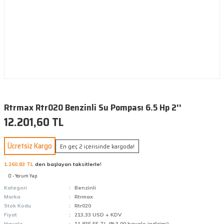
Rtrmax Rtr020 Benzinli Su Pompası 6.5 Hp 2''
12.201,60 TL
Ücretsiz Kargo
En geç 2 içerisinde kargoda!
1.260,83 TL
den başlayan taksitlerle!
0 - Yorum Yap
Kategori
Benzinli
Marka
Rtrmax
Stok Kodu
Rtr020
Fiyat
213,33 USD + KDV
Havale
11.835,55 TL (%3,00 havale indirimi)