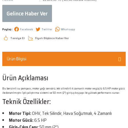
Gelince Haber Ver
Paylaş :
Facebook
Twitter
Whatsapp
Tavsiye Et
Fiyatı Düşünce Haber Ver
Ürün Bilgisi
Ürün Açıklaması
Bu benzinli su pompası, motor yağı sensörü, tek silindirli 4 zamanlı motor ve güçlü 6.5 HP motor gücü
ile donatılmıştır. İpli çalıştırma sistemi ve 50 mm (2”) giriş-çıkış çapı ile yüksek performans sunar.
Teknik Özellikler:
Motor Tipi:
OHV, Tek Silindir, Hava Soğutmalı, 4 Zamanlı
Motor Gücü:
6.5 HP
Giriş-Çıkış Çapı:
50 mm (2”)