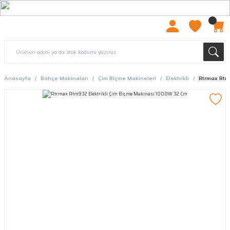
2000 TL ÜZERİ ÜCRETSIZ KARGO
Anasayfa
Bahçe Makinaları
Çim Biçme Makineleri
Elektrikli
Rtrmax Rtm