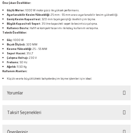
Öne Çıkan Özellikler:
Güçlü Motor:
1000 W motor gücü ile yüksek performans.
Ayarlanabilir Kesim Yüksekliği:
25 mm - 55 mm arası ayarlanabilir kesim yüksekliği.
Geniş Kesim Kapasitesi:
320 mm bıçak genişliği ile etkili çim biçme.
Büyük Kapasiteli Sepet:
35 litre kapasiteli sepet ile kesintisiz çalışma.
Kullanıcı Dostu:
Hafif ve kompakt tasarımı ile kolay kullanım ve taşıma.
Teknik Özellikler:
Güç:
1000 W
Bıçak Ölçüsü:
320 MM
Kesme Yüksekliği:
25 – 55 MM
Sepet Hacmi:
35 LT
Çalışma Voltajı:
230 V
Frekans:
50 Hz
Ağırlık:
11,50 Kg
Kullanım Alanları:
Küçük ve orta büyüklükteki bahçelerde çim biçme işlemleri için ideal.
Yorumlar
Taksit Seçenekleri
Bu ürüne ilk yorumu siz yapın!
Önerileriniz