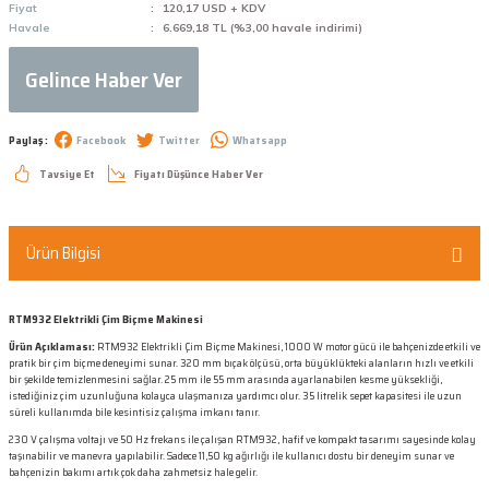
Fiyat
120,17 USD + KDV
Havale
6.669,18 TL (%3,00 havale indirimi)
Gelince Haber Ver
Paylaş :
Facebook
Twitter
Whatsapp
Tavsiye Et
Fiyatı Düşünce Haber Ver
Ürün Bilgisi
RTM932 Elektrikli Çim Biçme Makinesi
Ürün Açıklaması:
RTM932 Elektrikli Çim Biçme Makinesi, 1000 W motor gücü ile bahçenizde etkili ve
pratik bir çim biçme deneyimi sunar. 320 mm bıçak ölçüsü, orta büyüklükteki alanların hızlı ve etkili
bir şekilde temizlenmesini sağlar. 25 mm ile 55 mm arasında ayarlanabilen kesme yüksekliği,
istediğiniz çim uzunluğuna kolayca ulaşmanıza yardımcı olur. 35 litrelik sepet kapasitesi ile uzun
süreli kullanımda bile kesintisiz çalışma imkanı tanır.
230 V çalışma voltajı ve 50 Hz frekans ile çalışan RTM932, hafif ve kompakt tasarımı sayesinde kolay
taşınabilir ve manevra yapılabilir. Sadece 11,50 kg ağırlığı ile kullanıcı dostu bir deneyim sunar ve
bahçenizin bakımı artık çok daha zahmetsiz hale gelir.