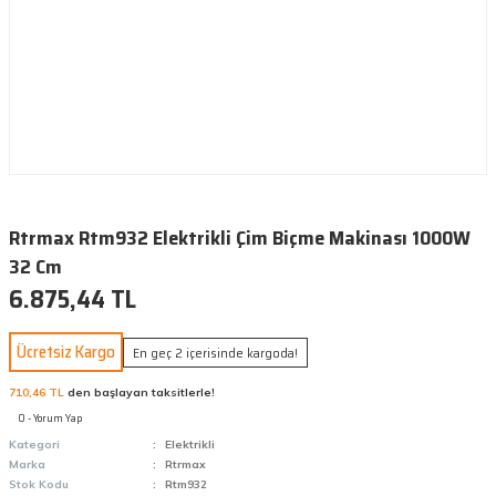
Rtrmax Rtm932 Elektrikli Çim Biçme Makinası 1000W
32 Cm
6.875,44 TL
Ücretsiz Kargo
En geç 2 içerisinde kargoda!
710,46 TL
den başlayan taksitlerle!
0 - Yorum Yap
Kategori
Elektrikli
Marka
Rtrmax
Stok Kodu
Rtm932