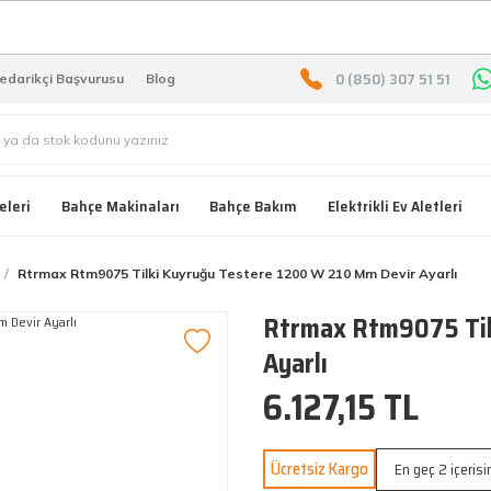
2000 TL ÜZERİ ÜCRETSIZ KARG
0 (850) 307 51 51
edarikçi Başvurusu
Blog
eleri
Bahçe Makinaları
Bahçe Bakım
Elektrikli Ev Aletleri
Rtrmax Rtm9075 Tilki Kuyruğu Testere 1200 W 210 Mm Devir Ayarlı
Rtrmax Rtm9075 Til
Ayarlı
6.127,15 TL
Ücretsiz Kargo
En geç 2 içeris