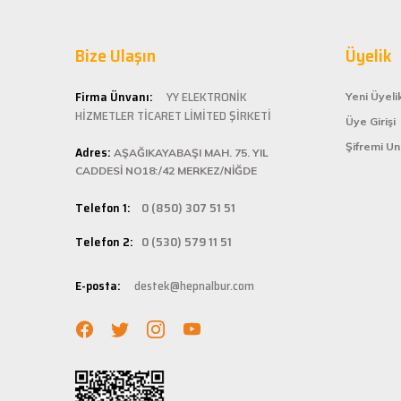
İlk kez alışveriş yaptım. Ürünler hızlı ve sağlam geldi.
Hepnalbur.com ol
G... S... | 26/01/2025
Bize Ulaşın
alışveriş deneyi
Üyelik
ömürlü kullanım 
Şarjlı testerem için tam uydu
Kolay ve
Firma Ünvanı:
YY ELEKTRONİK
Yeni Üyeli
ü... ş... | 22/01/2025
HİZMETLER TİCARET LİMİTED ŞİRKETİ
Üye Girişi
Hepnalbur.com, k
Şifremi U
Adres:
istediğiniz ürünü
AŞAĞIKAYABAŞI MAH. 75. YIL
Deneyimini Paylaş
bilgilere kolayca
CADDESİ NO18:/42 MERKEZ/NİĞDE
Hızlı Ka
Telefon 1:
0 (850) 307 51 51
Hepnalbur.com ola
Telefon 2:
0 (530) 579 11 51
adresinize gönde
Müşteri 
E-posta:
destek@hepnalbur.com
Herhangi bir sor
hattımızdan anın
Evinizin ve işyer
fiyatlar ve güven