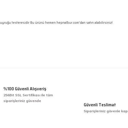
kuyruğu testeresidir Bu ürünü hemen hepnalbur.com'dan satın alabilirsiniz!
 gördüğünüz noktaları öneri formunu kullanarak tarafımıza iletebilirsiniz.
Ürün hakkında henüz soru sorulmamış.
Bu ürüne ilk yorumu siz yapın!
Yorum Yaz
Soru Sor
%100 Güvenli Alışveriş
256Bit SSL Sertifikası ile tüm
siparişleriniz güvende
işini hakkıyla yapmak diye buna derim.
Güvenli Teslimat
Siparişleriniz güvenle kap