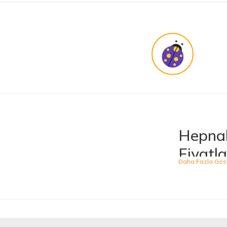
Bir arkadaşımdan tavsiye üzerine ilk defa alış veriş yaptım. İşine sahip çıkmak ve 
harikasınız. paketleme, hızlı teslimat ve güvenirlik ne derseniz var.
KENAN YAZICI | 02/12/2025
Güvenilir site
K... G... | 09/10/2025
Uygun fiyat,kaliteli ürün
Osman Bilge | 20/06/2025
Hepnal
Kalın misina ile uyumlumudur
Fiyatla
Özal Çelik | 05/04/2025
Hepnalbur.com, ge
ürünü kolaylıkla
Dürüst işletme. Tekrar alışveriş yaparım
kategoride hizme
Serkan Ergün | 23/03/2025
sahiptir.
Kaliteli