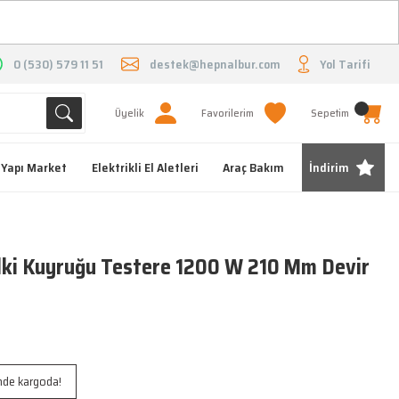
O
0 (530) 579 11 51
destek@hepnalbur.com
Yol Tarifi
Üyelik
Favorilerim
Sepetim
Yapı Market
Elektrikli El Aletleri
Araç Bakım
İndirim
ki Kuyruğu Testere 1200 W 210 Mm Devir
inde kargoda!