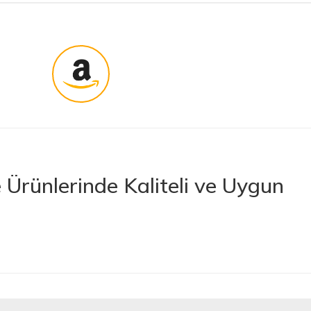
Ürünlerinde Kaliteli ve Uygun
rünler sunan lider bir e-ticaret platformudur. İhtiyacınız olan her türlü
 boya ve boya malzemelerinden otomobil aksesuarlarına kadar birçok
letlerine ve banyo ile mutfak ürünlerine kadar geniş bir ürün yelpazesine