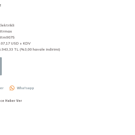
!
Elektrikli
Rtrmax
Rtm9075
107,17 USD + KDV
5.943,33 TL (%3,00 havale indirimi)
er
Whatsapp
nce Haber Ver