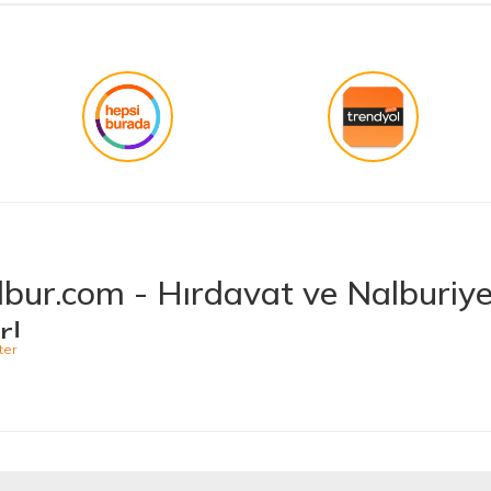
işini hakkıyla yapmak diye buna derim.
Gönder
bur.com - Hırdavat ve Nalburiye 
r!
niş ürün yelpazesiyle hırdavat ve nalburiye sektöründe müşterilerine kaliteli ü
 bulabileceğiniz Hepnalbur.com, elektrikli el aletlerinden bahçe aletlerine,
t vermektedir. Aynı zamanda ısıtma ve soğutma sistemlerinden elektrikli ev a
 Ürünler, Güvenilir Alışveriş