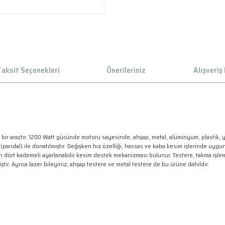
aksit Seçenekleri
Önerileriniz
Alışveriş
bir araçtır. 1200 Watt gücünde motoru sayesinde, ahşap, metal, alüminyum, plastik, 
pandal) ile donatılmıştır. Değişken hız özelliği, hassas ve kaba kesim işlerinde uygu
 dört kademeli ayarlanabilir kesim destek mekanizması bulunur. Testere, takma işlemini
tir. Ayrıca lazer bileyiniz, ahşap testere ve metal testere de bu ürüne dahildir.