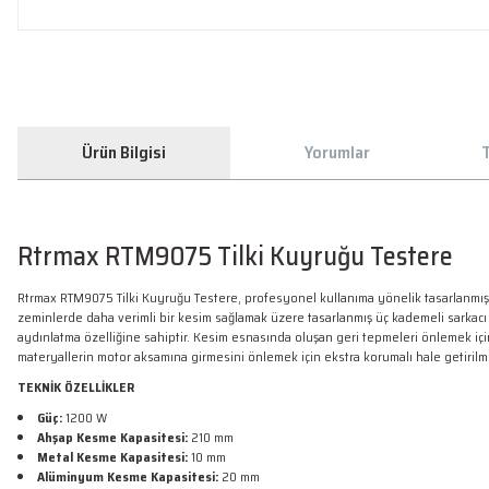
Ürün Bilgisi
Yorumlar
T
Rtrmax RTM9075 Tilki Kuyruğu Testere
Rtrmax RTM9075 Tilki Kuyruğu Testere, profesyonel kullanıma yönelik tasarlanmış 
zeminlerde daha verimli bir kesim sağlamak üzere tasarlanmış üç kademeli sarkacı (
aydınlatma özelliğine sahiptir. Kesim esnasında oluşan geri tepmeleri önlemek için
materyallerin motor aksamına girmesini önlemek için ekstra korumalı hale getirilmiş
TEKNİK ÖZELLİKLER
Güç:
1200 W
Ahşap Kesme Kapasitesi:
210 mm
Metal Kesme Kapasitesi:
10 mm
Alüminyum Kesme Kapasitesi:
20 mm