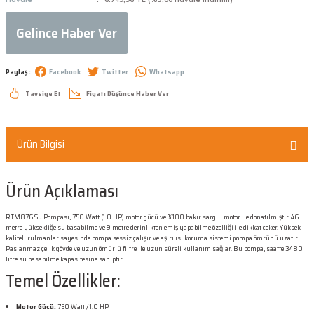
Gelince Haber Ver
Paylaş :
Facebook
Twitter
Whatsapp
Tavsiye Et
Fiyatı Düşünce Haber Ver
Ürün Bilgisi
Ürün Açıklaması
RTM876 Su Pompası, 750 Watt (1.0 HP) motor gücü ve %100 bakır sargılı motor ile donatılmıştır. 46
metre yüksekliğe su basabilme ve 9 metre derinlikten emiş yapabilme özelliği ile dikkat çeker. Yüksek
kaliteli rulmanlar sayesinde pompa sessiz çalışır ve aşırı ısı koruma sistemi pompa ömrünü uzatır.
Paslanmaz çelik gövde ve uzun ömürlü filtre ile uzun süreli kullanım sağlar. Bu pompa, saatte 3480
litre su basabilme kapasitesine sahiptir.
Temel Özellikler:
Motor Gücü:
750 Watt / 1.0 HP