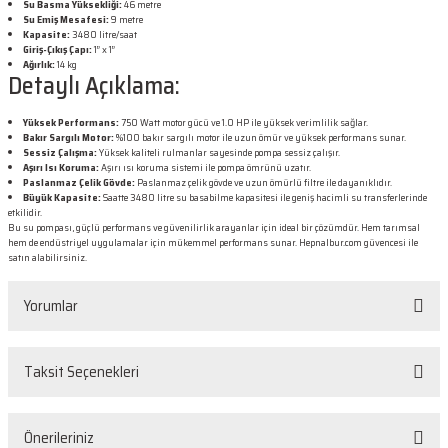
Su Basma Yüksekliği:
46 metre
Su Emiş Mesafesi:
9 metre
Kapasite:
3480 litre/saat
Giriş-Çıkış Çapı:
1” x 1”
Ağırlık:
14 kg
Detaylı Açıklama:
Yüksek Performans:
750 Watt motor gücü ve 1.0 HP ile yüksek verimlilik sağlar.
Bakır Sargılı Motor:
%100 bakır sargılı motor ile uzun ömür ve yüksek performans sunar.
Sessiz Çalışma:
Yüksek kaliteli rulmanlar sayesinde pompa sessiz çalışır.
Aşırı Isı Koruma:
Aşırı ısı koruma sistemi ile pompa ömrünü uzatır.
Paslanmaz Çelik Gövde:
Paslanmaz çelik gövde ve uzun ömürlü filtre ile dayanıklıdır.
Büyük Kapasite:
Saatte 3480 litre su basabilme kapasitesi ile geniş hacimli su transferlerinde
etkilidir.
Bu su pompası, güçlü performans ve güvenilirlik arayanlar için ideal bir çözümdür. Hem tarımsal
hem de endüstriyel uygulamalar için mükemmel performans sunar. Hepnalbur.com güvencesi ile
satın alabilirsiniz.
Yorumlar
Taksit Seçenekleri
Bu ürüne ilk yorumu siz yapın!
Önerileriniz