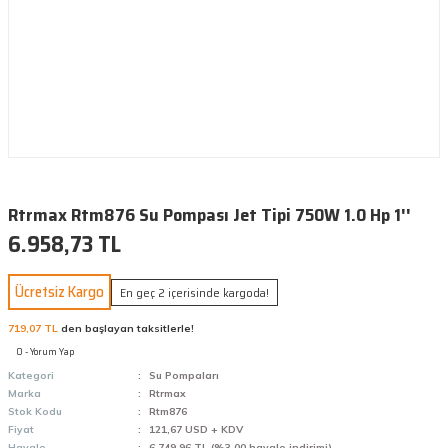
Rtrmax Rtm876 Su Pompası Jet Tipi 750W 1.0 Hp 1''
6.958,73 TL
Ücretsiz Kargo
En geç 2 içerisinde kargoda!
719,07 TL
den başlayan taksitlerle!
0 - Yorum Yap
Kategori
Su Pompaları
Marka
Rtrmax
Stok Kodu
Rtm876
Fiyat
121,67 USD + KDV
Havale
6.749,96 TL (%3,00 havale indirimi)