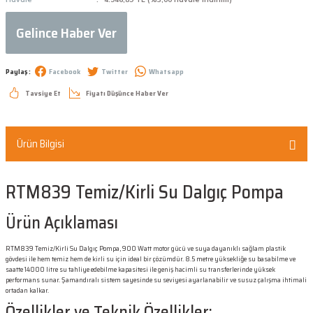
Gelince Haber Ver
Paylaş :
Facebook
Twitter
Whatsapp
Tavsiye Et
Fiyatı Düşünce Haber Ver
Ürün Bilgisi
RTM839 Temiz/Kirli Su Dalgıç Pompa
Ürün Açıklaması
RTM839 Temiz/Kirli Su Dalgıç Pompa, 900 Watt motor gücü ve suya dayanıklı sağlam plastik
gövdesi ile hem temiz hem de kirli su için ideal bir çözümdür. 8.5 metre yüksekliğe su basabilme ve
saatte 14000 litre su tahliye edebilme kapasitesi ile geniş hacimli su transferlerinde yüksek
performans sunar. Şamandıralı sistem sayesinde su seviyesi ayarlanabilir ve susuz çalışma ihtimali
ortadan kalkar.
Özellikler ve Teknik Özellikler: