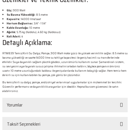
Güç:
900 Watt
Su Basma Yüksekliği:
8.5 metre
Kapasite:
14000 litre/saat
Hortum Bağlantısı:
3/4” - 1 1/4”
Kablo Uzunluğu:
10 metre
Ağırlık:
5.75 kg (Kablolu), 4.60 kg (Kablosuz)
Koli Adeti:
4
Detaylı Açıklama:
RTM839 Temiz/Kirli Su Dalgıç Pompa, 900 Watt motor gücü ile yüksek verimlilik sağlar. 8.5 metre su
basma yüksekliği ve saatte 14000 litre su tahliye kapasitesi ile geniş hacimli su transferlerinde
etkilidir. Suya dayanıklı sağlam plastik gövdesi, uzun ömürlü kullanım sunar. Şamandıralı sistem,
su seviyesini ayarlayarak susuz çalışma ihtimalini ortadan kaldırır, böylece pompanın ömrünü
uzatır. 10 metre uzunluğundaki kablosu ile geniş alanlarda kullanım kolaylığı sağlar. Hem temiz hem
de kirli su için kullanılabilen bu pompa, çok yönlü bir çözümdür.
Bu temiz/kirli su dalgıç pompa, endüstriyel ve tarımsal uygulamalar için mükemmel bir tercihtir.
Güvenilir performans ve dayanıklılık arayanlar için idealdir. Hepnalbur.com güvencesi ile satın
alabilirsiniz.
Yorumlar
Taksit Seçenekleri