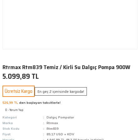
Rtrmax Rtm839 Temiz / Kirli Su Dalgıç Pompa 900W
5.099,89 TL
Ücretsiz Kargo
En geç 2 içerisinde kargoda!
526,99 TL
den başlayan taksitlerle!
0 - Yorum Yap
Kategori
Dalgıç Pompalar
Marka
Rtrmax
Stok Kodu
Rtm839
Fiyat
89,17 USD + KDV
Havale
4.946,89 TL (%3,00 havale indirimi)