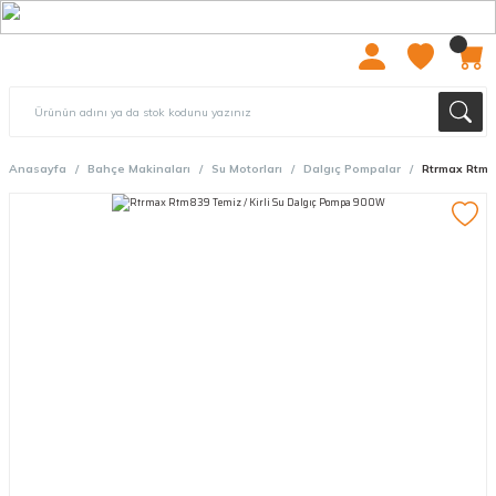
2000 TL ÜZERİ ÜCRETSIZ KARGO
Anasayfa
Bahçe Makinaları
Su Motorları
Dalgıç Pompalar
Rtrmax Rtm83