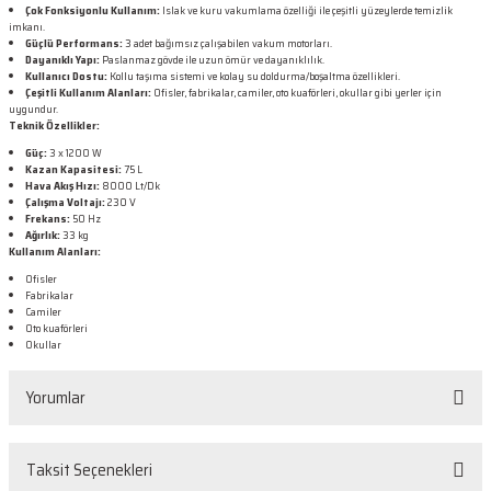
Çok Fonksiyonlu Kullanım:
Islak ve kuru vakumlama özelliği ile çeşitli yüzeylerde temizlik
imkanı.
Güçlü Performans:
3 adet bağımsız çalışabilen vakum motorları.
Dayanıklı Yapı:
Paslanmaz gövde ile uzun ömür ve dayanıklılık.
Kullanıcı Dostu:
Kollu taşıma sistemi ve kolay su doldurma/boşaltma özellikleri.
Çeşitli Kullanım Alanları:
Ofisler, fabrikalar, camiler, oto kuaförleri, okullar gibi yerler için
uygundur.
Teknik Özellikler:
Güç:
3 x 1200 W
Kazan Kapasitesi:
75 L
Hava Akış Hızı:
8000 Lt/Dk
Çalışma Voltajı:
230 V
Frekans:
50 Hz
Ağırlık:
33 kg
Kullanım Alanları:
Ofisler
Fabrikalar
Camiler
Oto kuaförleri
Okullar
Yorumlar
Taksit Seçenekleri