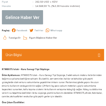
Fiyat
262,50 USD + KDV
Havale
14.568,59 TL (%3,00 havale indirimi)
Gelince Haber Ver
Paylaş :
Facebook
Twitter
Whatsapp
Tavsiye Et
Fiyatı Düşünce Haber Ver
Ürün Bilgisi
RTM8075 Islak – Kuru Sanayi Tipi Süpürge
Ürün Açıklaması:
RTM8075 Islak – Kuru Sanayi Tipi Süpürge, 3 adet vakum motoru ile birbirinden
bağımsız çalışma özelliğine sahiptir. Bu özellik, sert zeminler, halılar ve koltuklar gibi çeşitli
yüzeylerde ıslak ve kuru vakumlama yapabilme imkanı sunar. Paslanmaz gövde yapısı ile uzun
ömürlü kullanım ve dayanıklılık sağlar. Çift fanlı by-pass vakum motorları, güçlü vakumlama
kapasitesi sunarken, kollu taşıma sistemi ile kullanım ve taşıma kolaylığı sağlar. Kolay su doldurma
ve kirli su boşaltma özellikleri ile bu süpürge, pratik kullanımı destekler. RTM8075, ofisler, fabrikalar,
camiler, oto kuaförleri ve okullar gibi çeşitli yerler için idealdir.
Öne Çıkan Özellikler: