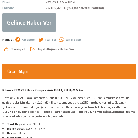
Fiyat
471,83 USD + KDV
Havale
26.186,47 TL (%3,00 havale indirimi)
Gelince Haber Ver
Paylaş :
Facebook
Twitter
Whatsapp
Tavsiye Et
Fiyatı Düşünce Haber Ver
Ürün Bilgisi
Rtrmax RTM792 Hava Kompresörü 100 Lt, 2.0 Hp/1.5 Kw
Rtrmax RTM792 Hava Kompresörü, güçlü 2.0 HP / 1.5 kW motoru ve 100 litrelik tank kapasitesi ile
geniş projeler için ideal bir çözümdür. 8 bar basınç ve dakikada 250 litre hava verimi sağlayarak,
yüksek verimli ve sürekli çalışma imkanı sunar. Hem profesyonel hem de hobi amaçlı kullanım için
uygun olan bu kompresör, bakır kapaklı motorlara dayanıklılık ve uzun ömür sağlar.Ergonomik taşıma
kolu ve tekerlek yapısı sayesinde kolay taşınabilir.
Tank Kapasitesi
: 100 Lt
Motor Gücü
: 2.0 HP / 1.5 KW
Basınç
: 8 Bar
Hava Hızı
: 250 L/dk