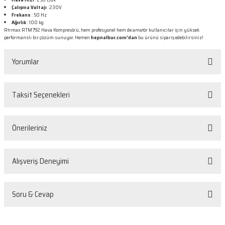
Çalışma Voltajı
: 230V
Frekans
: 50 Hz
Ağırlık
: 100 kg
Rtrmax RTM792 Hava Kompresörü, hem profesyonel hem de amatör kullanıcılar için yüksek
performanslı bir çözüm sunuyor. Hemen
hepnalbur.com'dan
bu ürünü sipariş edebilirsiniz!
Yorumlar
Taksit Seçenekleri
Bu ürüne ilk yorumu siz yapın!
Önerileriniz
Yorum Yaz
Bu ürünün fiyat bilgisi, resim, ürün açıklamalarında ve diğer konularda
Alışveriş Deneyimi
yetersiz gördüğünüz noktaları öneri formunu kullanarak tarafımıza
iletebilirsiniz.
Görüş ve önerileriniz için teşekkür ederiz.
Sorunsuz
Soru & Cevap
O... D... | 26/05/2026
Ürün resmi kalitesiz, bozuk veya görüntülenemiyor.