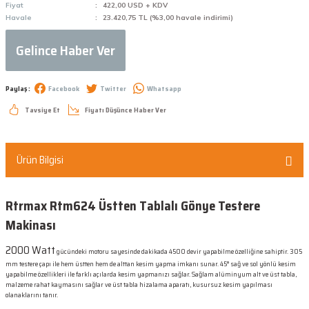
Fiyat
422,00 USD + KDV
Havale
23.420,75 TL (%3,00 havale indirimi)
Gelince Haber Ver
Paylaş :
Facebook
Twitter
Whatsapp
Tavsiye Et
Fiyatı Düşünce Haber Ver
Ürün Bilgisi
Rtrmax Rtm624 Üstten Tablalı Gönye Testere
Makinası
2000 Watt
gücündeki motoru sayesinde dakikada 4500 devir yapabilme özelliğine sahiptir. 305
mm testere çapı ile hem üstten hem de alttan kesim yapma imkanı sunar. 45° sağ ve sol yönlü kesim
yapabilme özellikleri ile farklı açılarda kesim yapmanızı sağlar. Sağlam alüminyum alt ve üst tabla,
malzeme rahat kaymasını sağlar ve üst tabla hizalama aparatı, kusursuz kesim yapılması
olanaklarını tanır.