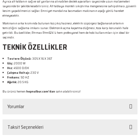
Ayrıca alt tablanın sağ ve sol yanlarına alınabilen destek aparatları sayesinde uzun malzemeleri
sayesinde bir şekilde kesebilirsiniz. Alt tablaya monteli sıkıştırma mengenesine sahip olması, güvenli
kesim yapabilmenizi sağlar. Emniyet mandalına basmadan makinanın aşağı yönlü hareket
etmeyecektir.
Makinanın arka kısmında bulunan toz çıkış haznesi, elektrik süpürgesi bağlanarak ortamın
temizliğini sağlama imkanı sunar. Elektronik açma kapatma düğmesi, toza karşı korunaklı hale
getirildi. Bu özellikler, Rtrmax Rtm624'ü hem profesyonel hem de hobi kullanımları için ideal bir
seçimdir.
TEKNİK ÖZELLİKLER
Testere Ölçüsü:
305 X 16 X 36T
Güç:
2000 W
Hız:
4500 D/DK
Çalışma Voltajı:
230 V
Frekans:
50 HZ
Ağırlık:
20.5 KG
Bu ürünü hemen
hepnalbur.com'dan
satın alabilirsiniz!
Yorumlar
Taksit Seçenekleri
Bu ürüne ilk yorumu siz yapın!