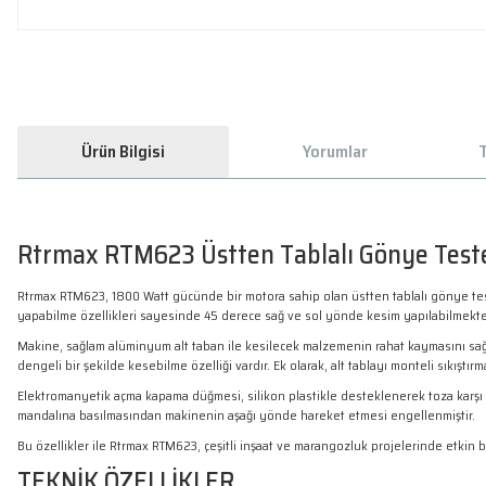
Ürün Bilgisi
Yorumlar
T
Rtrmax RTM623 Üstten Tablalı Gönye Tes
Rtrmax RTM623, 1800 Watt gücünde bir motora sahip olan üstten tablalı gönye test
yapabilme özellikleri sayesinde 45 derece sağ ve sol yönde kesim yapılabilmektedir
Makine, sağlam alüminyum alt taban ile kesilecek malzemenin rahat kaymasını sağla
dengeli bir şekilde kesebilme özelliği vardır. Ek olarak, alt tablayı monteli sıkış
Elektromanyetik açma kapama düğmesi, silikon plastikle desteklenerek toza karşı k
mandalına basılmasından makinenin aşağı yönde hareket etmesi engellenmiştir.
Bu özellikler ile Rtrmax RTM623, çeşitli inşaat ve marangozluk projelerinde etkin bi
TEKNİK ÖZELLİKLER