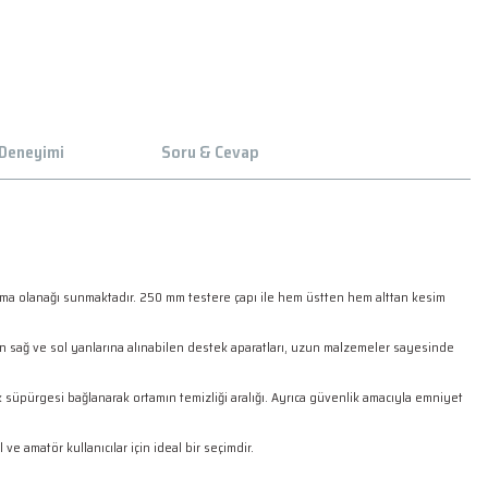
 Deneyimi
Soru & Cevap
apma olanağı sunmaktadır. 250 mm testere çapı ile hem üstten hem alttan kesim
ın sağ ve sol yanlarına alınabilen destek aparatları, uzun malzemeler sayesinde
 süpürgesi bağlanarak ortamın temizliği aralığı. Ayrıca güvenlik amacıyla emniyet
ve amatör kullanıcılar için ideal bir seçimdir.