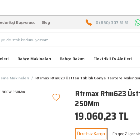
2000 TL ÜZERİ ÜCRETSIZ KARG
0 (850) 307 51 51
edarikçi Başvurusu
Blog
eleri
Bahçe Makinaları
Bahçe Bakım
Elektrikli Ev Aletleri
sme Makineleri
Rtrmax Rtm623 Üstten Tablalı Gönye Testere Makina
Rtrmax Rtm623 Üstt
250Mm
19.060,23 TL
Ücretsiz Kargo
En geç 2 içeris