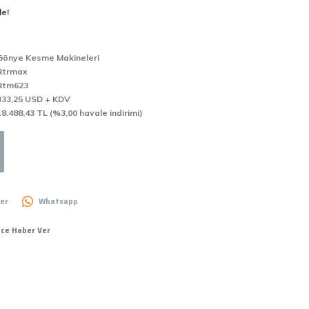
le!
Gönye Kesme Makineleri
Rtrmax
Rtm623
333,25 USD + KDV
18.488,43 TL (%3,00 havale indirimi)
er
Whatsapp
nce Haber Ver