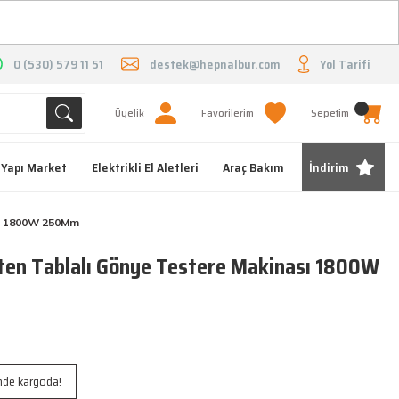
O
0 (530) 579 11 51
destek@hepnalbur.com
Yol Tarifi
Üyelik
Favorilerim
Sepetim
Yapı Market
Elektrikli El Aletleri
Araç Bakım
İndirim
sı 1800W 250Mm
en Tablalı Gönye Testere Makinası 1800W
inde kargoda!