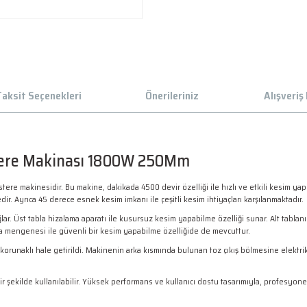
aksit Seçenekleri
Önerileriniz
Alışveriş
tere Makinası 1800W 250Mm
ere makinesidir. Bu makine, dakikada 4500 devir özelliği ile hızlı ve etkili kesim y
. Ayrıca 45 derece esnek kesim imkanı ile çeşitli kesim ihtiyaçları karşılanmaktadır.
r. Üst tabla hizalama aparatı ile kusursuz kesim yapabilme özelliği sunar. Alt tablan
tırma mengenesi ile güvenli bir kesim yapabilme özelliğide de mevcuttur.
orunaklı hale getirildi. Makinenin arka kısmında bulunan toz çıkış bölmesine elektrik
r şekilde kullanılabilir. Yüksek performans ve kullanıcı dostu tasarımıyla, profesyonel 