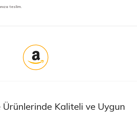
ınıza teslim.
Ürünlerinde Kaliteli ve Uygun
rünler sunan lider bir e-ticaret platformudur. İhtiyacınız olan her türlü
 boya ve boya malzemelerinden otomobil aksesuarlarına kadar birçok