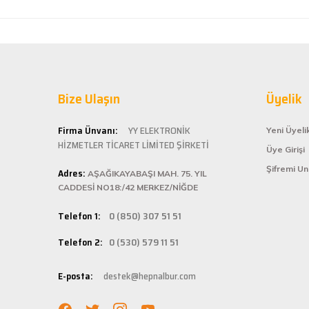
Dürüst işletme. Tekrar alışveriş yaparım
kategoride hizme
Serkan Ergün | 23/03/2025
sahiptir.
Kaliteli
İlk kez alışveriş yaptım. Ürünler hızlı ve sağlam geldi.
Hepnalbur.com ol
G... S... | 26/01/2025
Bize Ulaşın
alışveriş deneyi
Üyelik
ömürlü kullanım 
Şarjlı testerem için tam uydu
Kolay ve
Firma Ünvanı:
YY ELEKTRONİK
Yeni Üyeli
ü... ş... | 22/01/2025
HİZMETLER TİCARET LİMİTED ŞİRKETİ
Üye Girişi
Hepnalbur.com, k
Şifremi U
Adres:
istediğiniz ürünü
AŞAĞIKAYABAŞI MAH. 75. YIL
Deneyimini Paylaş
bilgilere kolayca
CADDESİ NO18:/42 MERKEZ/NİĞDE
Hızlı Ka
Telefon 1:
0 (850) 307 51 51
Hepnalbur.com ola
Telefon 2:
0 (530) 579 11 51
adresinize gönde
Müşteri 
E-posta:
destek@hepnalbur.com
Herhangi bir sor