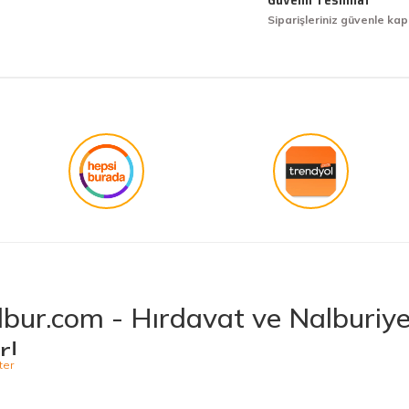
Siparişleriniz güvenle kap
işini hakkıyla yapmak diye buna derim.
Gönder
bur.com - Hırdavat ve Nalburiye 
r!
niş ürün yelpazesiyle hırdavat ve nalburiye sektöründe müşterilerine kaliteli ü
 bulabileceğiniz Hepnalbur.com, elektrikli el aletlerinden bahçe aletlerine,