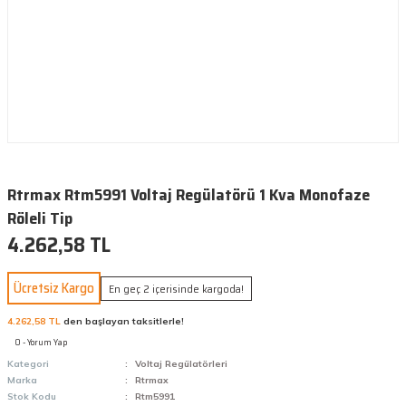
Rtrmax Rtm5991 Voltaj Regülatörü 1 Kva Monofaze
Röleli Tip
4.262,58 TL
Ücretsiz Kargo
En geç 2 içerisinde kargoda!
4.262,58 TL
den başlayan taksitlerle!
0 - Yorum Yap
Kategori
Voltaj Regülatörleri
Marka
Rtrmax
Stok Kodu
Rtm5991