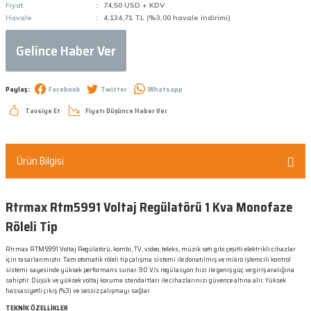
Fiyat
74,50 USD + KDV
Havale
4.134,71 TL (%3,00 havale indirimi)
Gelince Haber Ver
Paylaş :
Facebook
Twitter
Whatsapp
Tavsiye Et
Fiyatı Düşünce Haber Ver
Ürün Bilgisi
Rtrmax Rtm5991 Voltaj Regülatörü 1 Kva Monofaze
Röleli Tip
Rtrmax RTM5991 Voltaj Regülatörü, kombi, TV, video, teleks, müzik seti gibi çeşitli elektrikli cihazlar
için tasarlanmıştır. Tam otomatik röleli tip çalışma sistemi ile donatılmış ve mikro işlemcili kontrol
sistemi sayesinde yüksek performans sunar. 90 V/s regülasyon hızı ile geniş güç ve giriş aralığına
sahiptir. Düşük ve yüksek voltaj koruma standartları ile cihazlarınızı güvence altına alır. Yüksek
hassasiyetli çıkış (%3) ve sessiz çalışmayı sağlar
TEKNİK ÖZELLİKLER