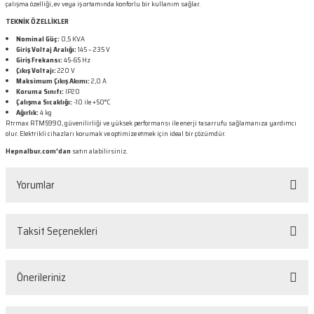
çalışma özelliği, ev veya iş ortamında konforlu bir kullanım sağlar.
TEKNİK ÖZELLİKLER
Nominal Güç:
0,5 KVA
Giriş Voltaj Aralığı:
145 – 235 V
Giriş Frekansı:
45-65 Hz
Çıkış Voltajı:
220 V
Maksimum Çıkış Akımı:
2,0 A
Koruma Sınıfı:
IP20
Çalışma Sıcaklığı:
-10 ile +50°C
Ağırlık:
4 kg
Rtrmax RTM5990, güvenilirliği ve yüksek performansı ile enerji tasarrufu sağlamanıza yardımcı
olur. Elektrikli cihazları korumak ve optimize etmek için ideal bir çözümdür.
Hepnalbur.com'dan
satın alabilirsiniz.
Yorumlar
Taksit Seçenekleri
Bu ürüne ilk yorumu siz yapın!
Önerileriniz
Yorum Yaz