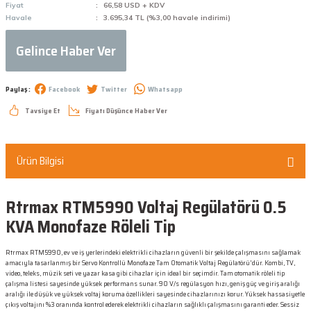
Fiyat
66,58 USD + KDV
Havale
3.695,34 TL (%3,00 havale indirimi)
Gelince Haber Ver
Paylaş :
Facebook
Twitter
Whatsapp
Tavsiye Et
Fiyatı Düşünce Haber Ver
Ürün Bilgisi
Rtrmax RTM5990 Voltaj Regülatörü 0.5
KVA Monofaze Röleli Tip
Rtrmax RTM5990, ev ve iş yerlerindeki elektrikli cihazların güvenli bir şekilde çalışmasını sağlamak
amacıyla tasarlanmış bir Servo Kontrollü Monofaze Tam Otomatik Voltaj Regülatörü'dür. Kombi, TV,
video, teleks, müzik seti ve yazar kasa gibi cihazlar için ideal bir seçimdir. Tam otomatik röleli tip
çalışma listesi sayesinde yüksek performans sunar. 90 V/s regülasyon hızı, geniş güç ve giriş aralığı
aralığı ile düşük ve yüksek voltaj koruma özellikleri sayesinde cihazlarınızı korur. Yüksek hassasiyetle
çıkış voltajını %3 oranında kontrol ederek elektrikli cihazların sağlıklı çalışmasını garanti eder. Sessiz