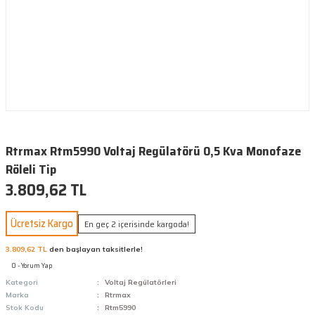
Rtrmax Rtm5990 Voltaj Regülatörü 0,5 Kva Monofaze
Röleli Tip
3.809,62 TL
Ücretsiz Kargo
En geç 2 içerisinde kargoda!
3.809,62 TL
den başlayan taksitlerle!
0 - Yorum Yap
Kategori
Voltaj Regülatörleri
Marka
Rtrmax
Stok Kodu
Rtm5990