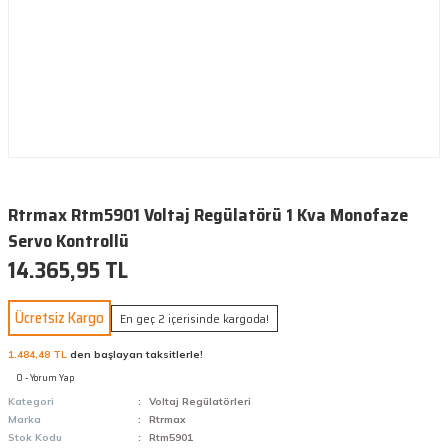
Rtrmax Rtm5901 Voltaj Regülatörü 1 Kva Monofaze
Servo Kontrollü
14.365,95 TL
Ücretsiz Kargo
En geç 2 içerisinde kargoda!
1.484,48 TL
den başlayan taksitlerle!
0 - Yorum Yap
Kategori
Voltaj Regülatörleri
Marka
Rtrmax
Stok Kodu
Rtm5901