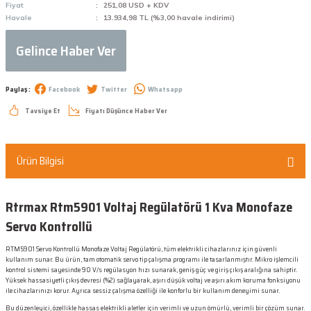
Fiyat
251,08 USD + KDV
Havale
13.934,98 TL (%3,00 havale indirimi)
Gelince Haber Ver
Paylaş :
Facebook
Twitter
Whatsapp
Tavsiye Et
Fiyatı Düşünce Haber Ver
Ürün Bilgisi
Rtrmax Rtm5901 Voltaj Regülatörü 1 Kva Monofaze
Servo Kontrollü
RTM5901 Servo Kontrollü Monofaze Voltaj Regülatörü, tüm elektrikli cihazlarınız için güvenli
kullanım sunar. Bu ürün, tam otomatik servo tip çalışma programı ile tasarlanmıştır. Mikro işlemcili
kontrol sistemi sayesinde 90 V/s regülasyon hızı sunarak, geniş güç ve giriş çıkış aralığına sahiptir.
Yüksek hassasiyetli çıkış devresi (%2) sağlayarak, aşırı düşük voltaj ve aşırı akım koruma fonksiyonu
ile cihazlarınızı korur. Ayrıca sessiz çalışma özelliği ile konforlu bir kullanım deneyimi sunar.
Bu düzenleyici, özellikle hassas elektrikli aletler için verimli ve uzun ömürlü, verimli bir çözüm sunar.