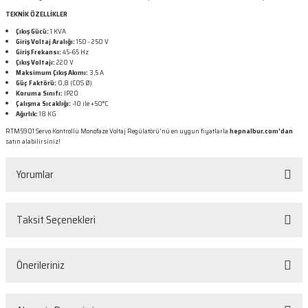
TEKNİK ÖZELLİKLER
Çıkış Gücü:
1 KVA
Giriş Voltaj Aralığı:
150 - 250 V
Giriş Frekansı:
45-65 Hz
Çıkış Voltajı:
220 V
Maksimum Çıkış Akımı:
3,5 A
Güç Faktörü:
0,8 (COS Ø)
Koruma Sınıfı:
IP20
Çalışma Sıcaklığı:
-10 ile +50°C
Ağırlık:
18 KG
RTM5901 Servo Kontrollü Monofaze Voltaj Regülatörü'nü en uygun fiyatlarla
hepnalbur.com'dan
satın alabilirsiniz!
Yorumlar
Taksit Seçenekleri
Bu ürüne ilk yorumu siz yapın!
Önerileriniz
Yorum Yaz