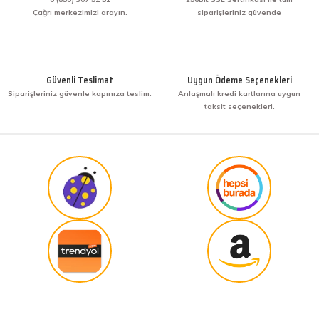
hızlı teslimat ve güvenirlik ne derseniz var.
Çağrı merkezimizi arayın.
siparişleriniz güvende
KENAN YAZICI | 02/12/2025
Gönder
Bir arkadaşımdan tavsiye üzerine ilk defa alış
veriş yaptım. İşine sahip çıkmak ve işini hakkıyla
Güvenli Teslimat
Uygun Ödeme Seçenekleri
yapmak diye buna derim. harikasınız. paketleme,
Siparişleriniz güvenle kapınıza teslim.
Anlaşmalı kredi kartlarına uygun
hızlı teslimat ve güvenirlik ne derseniz var.
taksit seçenekleri.
KENAN YAZICI | 02/12/2025
Güvenilir site
K... G... | 09/10/2025
Uygun fiyat,kaliteli ürün
Osman Bilge | 20/06/2025
Kalın misina ile uyumlumudur
Özal Çelik | 05/04/2025