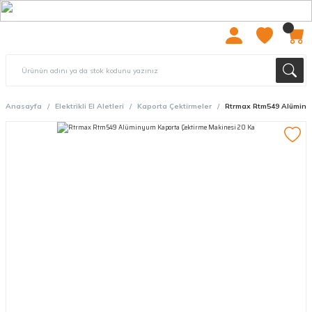
2000 TL ÜZERİ ÜCRETSIZ KARGO
Anasayfa
Elektrikli El Aletleri
Kaporta Çektirmeler
Rtrmax Rtm549 Alüminy