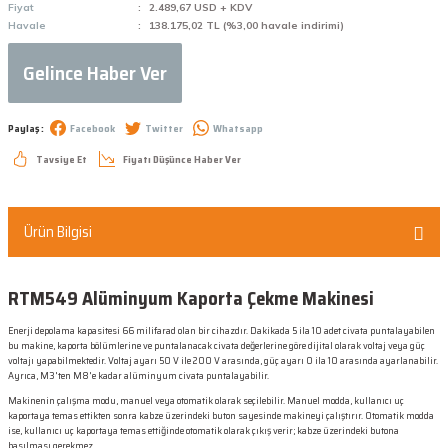
Fiyat
2.489,67 USD + KDV
Havale
138.175,02 TL (%3,00 havale indirimi)
Gelince Haber Ver
Paylaş :
Facebook
Twitter
Whatsapp
Tavsiye Et
Fiyatı Düşünce Haber Ver
Ürün Bilgisi
RTM549 Alüminyum Kaporta Çekme Makinesi
Enerji depolama kapasitesi 66 milifarad olan bir cihazdır. Dakikada 5 ila 10 adet civata puntalayabilen
bu makine, kaporta bölümlerine ve puntalanacak civata değerlerine göre dijital olarak voltaj veya güç
voltajı yapabilmektedir. Voltaj ayarı 50 V ile 200 V arasında, güç ayarı 0 ila 10 arasında ayarlanabilir.
Ayrıca, M3'ten M8'e kadar alüminyum civata puntalayabilir.
Makinenin çalışma modu, manuel veya otomatik olarak seçilebilir. Manuel modda, kullanıcı uç
kaportaya temas ettikten sonra kabze üzerindeki buton sayesinde makineyi çalıştırır. Otomatik modda
ise, kullanıcı uç kaportaya temas ettiğinde otomatik olarak çıkış verir; kabze üzerindeki butona
basılması gerekmez.