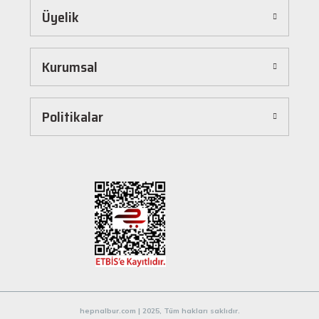
Üyelik
Hepnalbur.com, kullanıcı dostu arayüzü sayesinde alışverişi keyifli bir deneyime
dönüştürür. Ürünleri kategorilere göre sıralayabilir, arama kutusunu kullanarak
istediğiniz ürünü anında bulabilirsiniz. Ayrıca ürün sayfalarımızda detaylı açıklamalar ve
Kurumsal
ürün özellikleri yer alır, böylece tercih etmek istediğiniz ürün hakkında tüm bilgilere
kolayca ulaşabilirsiniz. Tek tıkla sepetinize ekleyebilir, güvenli ödeme yöntemlerimizle
hızlıca siparişinizi tamamlayabilirsiniz.
Hızlı Kargo ve Güvenilir Teslimat
Politikalar
Hepnalbur.com olarak müşterilerimize en hızlı şekilde ürünlerini ulaştırmak için özenle
çalışıyoruz. Siparişleriniz en kısa sürede paketlenir ve güvenilir kargo şirketleriyle
adresinize gönderilir. Böylece uzun süre beklemek zorunda kalmadan, ihtiyacınız olan
ürünlere kavuşabilirsiniz.
Müşteri Destek Hattı ile İletişim
Herhangi bir soru, öneri veya şikayetiniz için müşteri destek ekibimiz her zaman
hizmetinizdedir. İletişim sayfamız üzerinden bize ulaşabilir veya canlı destek
hattımızdan anında yardım alabilirsiniz. Siz değerli müşterilerimizin memnuniyeti, en
büyük önceliğimizdir.
Evinizin ve işyerinizin ihtiyaçları için kaliteli hırdavat ve nalburiye ürünleri arıyorsanız
Hepnalbur.com'a göz atmayı unutmayın! Sitemizdeki geniş ürün yelpazesi, uygun fiyatlar
hepnalbur.com | 2025, Tüm hakları saklıdır.
ve güvenilir alışveriş deneyimiyle ihtiyaçlarınızı karşılamak için buradayız.