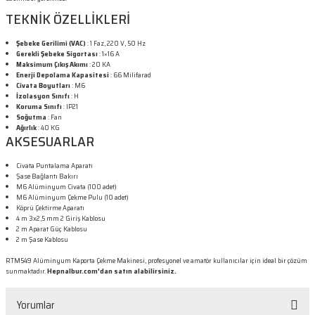
TEKNİK ÖZELLİKLERİ
Şebeke Gerilimi (VAC)
: 1 Faz, 220 V, 50 Hz
Gerekli Şebeke Sigortası
: 1×16 A
Maksimum Çıkış Akımı
: 20 KA
Enerji Depolama Kapasitesi
: 66 Milifarad
Civata Boyutları
: M6
İzolasyon Sınıfı
: H
Koruma Sınıfı
: IP21
Soğutma
: Fan
Ağırlık
: 40 KG
AKSESUARLAR
Civata Puntalama Aparatı
Şase Bağlantı Bakırı
M6 Alüminyum Civata (100 adet)
M6 Alüminyum Çekme Pulu (10 adet)
Köprü Çektirme Aparatı
4 m 3x2,5 mm 2 Giriş Kablosu
2 m Aparat Güç Kablosu
2 m Şase Kablosu
RTM549 Alüminyum Kaporta Çekme Makinesi, profesyonel ve amatör kullanıcılar için ideal bir çözüm
sunmaktadır.
Hepnalbur.com'dan satın alabilirsiniz.
Yorumlar