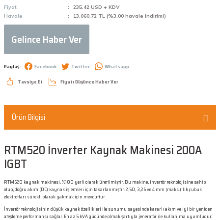
Fiyat
235,42 USD + KDV
Havale
13.060,72 TL (%3,00 havale indirimi)
Gelince Haber Ver
Paylaş :
Facebook
Twitter
Whatsapp
Tavsiye Et
Fiyatı Düşünce Haber Ver
Ürün Bilgisi
RTM520 İnverter Kaynak Makinesi 200A
IGBT
RTM520 kaynak makinesi, %100 yerli olarak üretilmiştir. Bu makine, invertör teknolojisine sahip
olup, doğru akım (DC) kaynak işlemleri için tasarlanmıştır. 2,50, 3,25 ve 4 mm (maks.)'lik çubuk
elektrotları sürekli olarak yakmak için mevcuttur.
İnvertör teknolojisinin düşük kaynak özellikleri ile sunumu sayesinde kararlı akım ve iyi bir yeniden
ateşleme performansı sağlar. En az 5 kVA gücünde olmak şartıyla jeneratör ile kullanıma uyumludur.