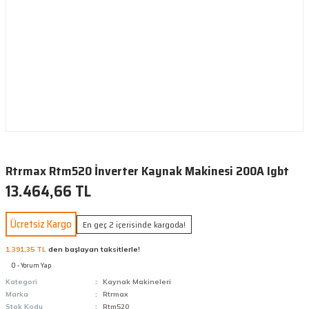
Rtrmax Rtm520 İnverter Kaynak Makinesi 200A Igbt
13.464,66 TL
Ücretsiz Kargo
En geç 2 içerisinde kargoda!
1.391,35 TL
den başlayan taksitlerle!
0 - Yorum Yap
Kategori
Kaynak Makineleri
Marka
Rtrmax
Stok Kodu
Rtm520