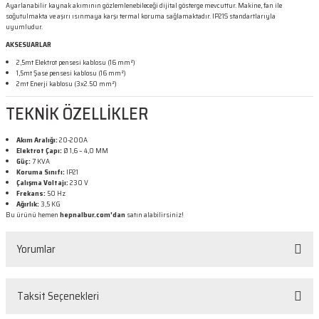
Ayarlanabilir kaynak akımının gözlemlenebileceği dijital gösterge mevcuttur. Makine, fan ile
soğutulmakta ve aşırı ısınmaya karşı termal koruma sağlamaktadır. IP21S standartlarıyla
uyumludur.
AKSESUARLAR
2,5mt Elektrot pensesi kablosu (16 mm²)
1,5mt Şase pensesi kablosu (16 mm²)
2mt Enerji kablosu (3x2.50 mm²)
TEKNİK ÖZELLİKLER
Akım Aralığı:
20-200A
Elektrot Çapı:
Ø 1,6 – 4,0 MM
Güç:
7 KVA
Koruma Sınıfı:
IP21
Çalışma Voltajı:
230 V
Frekans:
50 Hz
Ağırlık:
3,5 KG
Bu ürünü hemen
hepnalbur.com'dan
satın alabilirsiniz!
Yorumlar
Taksit Seçenekleri
Bu ürüne ilk yorumu siz yapın!