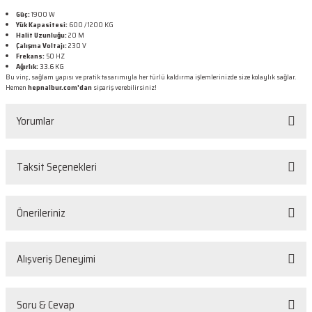
Güç:
1900 W
Yük Kapasitesi:
600 / 1200 KG
Halit Uzunluğu:
20 M
Çalışma Voltajı:
230 V
Frekans:
50 HZ
Ağırlık:
33.6 KG
Bu vinç, sağlam yapısı ve pratik tasarımıyla her türlü kaldırma işlemlerinizde size kolaylık sağlar.
Hemen
hepnalbur.com'dan
sipariş verebilirsiniz!
Yorumlar
Taksit Seçenekleri
Bu ürüne ilk yorumu siz yapın!
Önerileriniz
Yorum Yaz
Bu ürünün fiyat bilgisi, resim, ürün açıklamalarında ve diğer konularda
Alışveriş Deneyimi
yetersiz gördüğünüz noktaları öneri formunu kullanarak tarafımıza
iletebilirsiniz.
Görüş ve önerileriniz için teşekkür ederiz.
Sorunsuz
Soru & Cevap