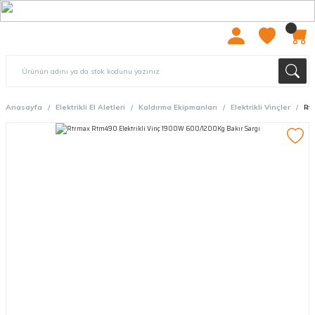
2000 TL ÜZERİ ÜCRETSIZ KARGO
Anasayfa
Elektrikli El Aletleri
Kaldırma Ekipmanları
Elektrikli Vinçler
Rt