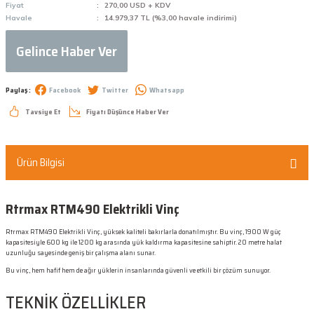
Fiyat
270,00 USD + KDV
Havale
14.979,37 TL (%3,00 havale indirimi)
Gelince Haber Ver
Paylaş :
Facebook
Twitter
Whatsapp
Tavsiye Et
Fiyatı Düşünce Haber Ver
Ürün Bilgisi
Rtrmax RTM490 Elektrikli Vinç
Rtrmax RTM490 Elektrikli Vinç, yüksek kaliteli bakırlarla donatılmıştır. Bu vinç, 1900 W güç
kapasitesiyle 600 kg ile 1200 kg arasında yük kaldırma kapasitesine sahiptir. 20 metre halat
uzunluğu sayesinde geniş bir çalışma alanı sunar.
Bu vinç, hem hafif hem de ağır yüklerin insanlarında güvenli ve etkili bir çözüm sunuyor.
TEKNİK ÖZELLİKLER