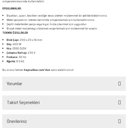
zımparalanmasında kullanılabilir.
UYGULAMALAR:
Bıçakları, uçları, kesikleri ve diğer kesici aletleri mükemmel bir şekilde bilebilirsiniz.
Metal parçalarını istenen kalınlıkta zımparalamak için kullanabilirsiniz.
Çeşitli metallerden parça veya kıyıcı hızla çıkarmak için uygundur.
Birçok metal malzemeyi cilalamak ve parlatmak için mükemmel bir araçtır.
TEKNİK ÖZELLİKLER
Disk Çapı:
200 x 20 x 16 mm
Güç:
400 W
Hız:
2950 D/DK
Çalışma Voltajı:
230 V
Frekans:
50 Hz
Ağırlık:
9.5 KG
Bu ürünü hemen
hepnalbur.com'dan
satın alabilirsiniz!
Yorumlar
Taksit Seçenekleri
Bu ürüne ilk yorumu siz yapın!
Önerileriniz
Yorum Yaz