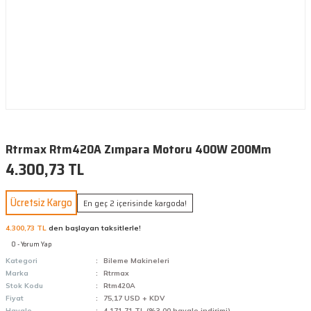
Rtrmax Rtm420A Zımpara Motoru 400W 200Mm
4.300,73 TL
Ücretsiz Kargo
En geç 2 içerisinde kargoda!
4.300,73 TL
den başlayan taksitlerle!
0 - Yorum Yap
Kategori
Bileme Makineleri
Marka
Rtrmax
Stok Kodu
Rtm420A
Fiyat
75,17 USD + KDV
Havale
4.171,71 TL (%3,00 havale indirimi)