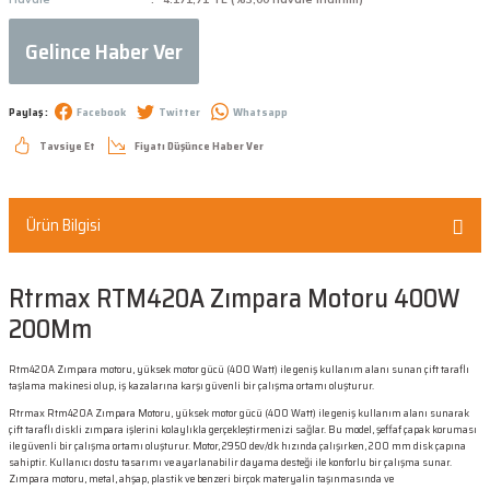
Gelince Haber Ver
Paylaş :
Facebook
Twitter
Whatsapp
Tavsiye Et
Fiyatı Düşünce Haber Ver
Ürün Bilgisi
Rtrmax RTM420A Zımpara Motoru 400W
200Mm
Rtm420A Zımpara motoru, yüksek motor gücü (400 Watt) ile geniş kullanım alanı sunan çift taraflı
taşlama makinesi olup, iş kazalarına karşı güvenli bir çalışma ortamı oluşturur.
Rtrmax Rtm420A Zımpara Motoru, yüksek motor gücü (400 Watt) ile geniş kullanım alanı sunarak
çift taraflı diskli zımpara işlerini kolaylıkla gerçekleştirmenizi sağlar. Bu model, şeffaf çapak koruması
ile güvenli bir çalışma ortamı oluşturur. Motor, 2950 dev/dk hızında çalışırken, 200 mm disk çapına
sahiptir. Kullanıcı dostu tasarımı ve ayarlanabilir dayama desteği ile konforlu bir çalışma sunar.
Zımpara motoru, metal, ahşap, plastik ve benzeri birçok materyalin taşınmasında ve