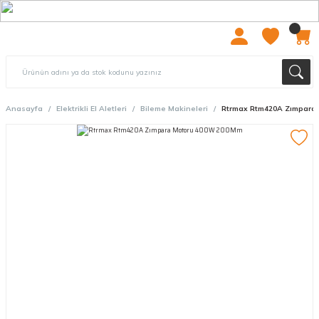
2000 TL ÜZERİ ÜCRETSIZ KARGO
Anasayfa
Elektrikli El Aletleri
Bileme Makineleri
Rtrmax Rtm420A Zımpara