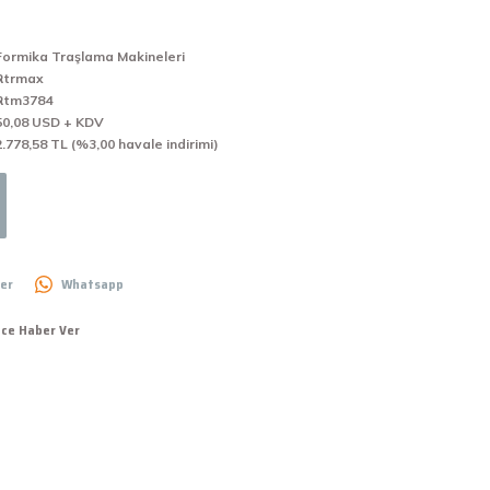
Formika Traşlama Makineleri
Rtrmax
Rtm3784
50,08 USD + KDV
2.778,58 TL (%3,00 havale indirimi)
er
Whatsapp
nce Haber Ver