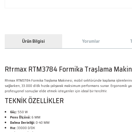
Ürün Bilgisi
Yorumlar
T
Rtrmax RTM3784 Formika Traşlama Makin
Rtrmax RTM3784 Formika Traşlama Makinesi, mobil sektöründe kaplama işlemlerind
sağlarken, 33.000 d/dk hızda çalışarak maksimum performans sunar. Ergonomik yapı
profesyonel sonuçlar elde etmek isteyenler için ideal bir tercihtir.
TEKNİK ÖZELLİKLER
Güç:
550 W
Pens Ölçüsü:
6 MM
Dalma Derinliği:
0-40 MM
Hız:
33000 D/DK