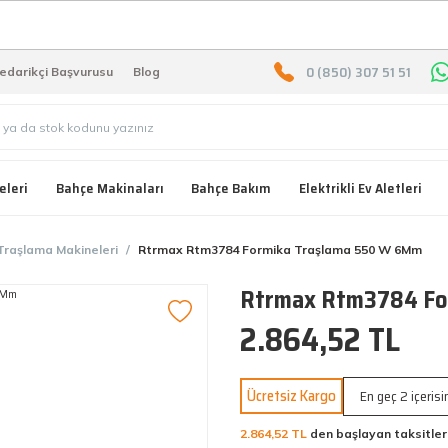
2000 TL ÜZERİ ÜCRETSIZ KARG
0 (850) 307 51 51
edarikçi Başvurusu
Blog
eleri
Bahçe Makinaları
Bahçe Bakım
Elektrikli Ev Aletleri
Traşlama Makineleri
Rtrmax Rtm3784 Formika Traşlama 550 W 6Mm
Rtrmax Rtm3784 Fo
2.864,52 TL
Ücretsiz Kargo
En geç 2 içeris
2.864,52 TL
den başlayan taksitler