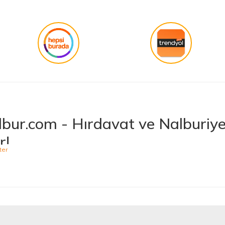
Gönder
bur.com - Hırdavat ve Nalburiye 
r!
niş ürün yelpazesiyle hırdavat ve nalburiye sektöründe müşterilerine kaliteli ü
 bulabileceğiniz Hepnalbur.com, elektrikli el aletlerinden bahçe aletlerine,
t vermektedir. Aynı zamanda ısıtma ve soğutma sistemlerinden elektrikli ev a
 Ürünler, Güvenilir Alışveriş