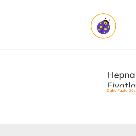
harikasınız. paketleme, hızlı teslimat ve güvenirlik ne derseniz var.
KENAN YAZICI | 02/12/2025
Güvenilir site
K... G... | 09/10/2025
Uygun fiyat,kaliteli ürün
Osman Bilge | 20/06/2025
Hepnal
Kalın misina ile uyumlumudur
Fiyatla
Özal Çelik | 05/04/2025
Hepnalbur.com, ge
ürünü kolaylıkla
Dürüst işletme. Tekrar alışveriş yaparım
kategoride hizme
Serkan Ergün | 23/03/2025
sahiptir.
Kaliteli
İlk kez alışveriş yaptım. Ürünler hızlı ve sağlam geldi.