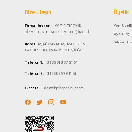
Hepnalbur.com ol
G... S... | 26/01/2025
Bize Ulaşın
alışveriş deneyi
Üyelik
ömürlü kullanım 
Şarjlı testerem için tam uydu
Kolay ve
Firma Ünvanı:
YY ELEKTRONİK
Yeni Üyeli
ü... ş... | 22/01/2025
HİZMETLER TİCARET LİMİTED ŞİRKETİ
Üye Girişi
Hepnalbur.com, k
Şifremi U
Adres:
istediğiniz ürünü
AŞAĞIKAYABAŞI MAH. 75. YIL
Deneyimini Paylaş
bilgilere kolayca
CADDESİ NO18:/42 MERKEZ/NİĞDE
Hızlı Ka
Telefon 1:
0 (850) 307 51 51
Hepnalbur.com ola
Telefon 2:
0 (530) 579 11 51
adresinize gönde
Müşteri 
E-posta:
destek@hepnalbur.com
Herhangi bir sor
hattımızdan anın
Evinizin ve işyer
fiyatlar ve güven