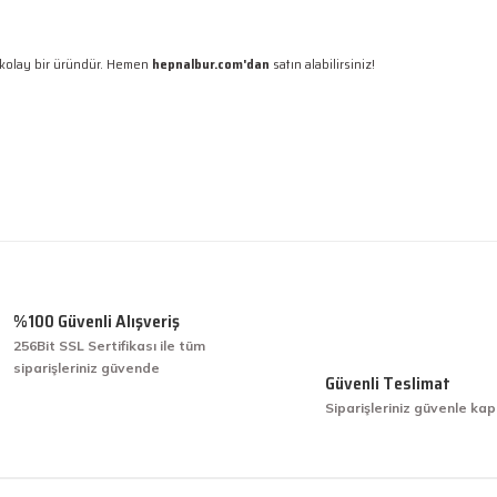
ı kolay bir üründür. Hemen
hepnalbur.com'dan
satın alabilirsiniz!
 gördüğünüz noktaları öneri formunu kullanarak tarafımıza iletebilirsiniz.
Ürün hakkında henüz soru sorulmamış.
Bu ürüne ilk yorumu siz yapın!
Yorum Yaz
Soru Sor
%100 Güvenli Alışveriş
256Bit SSL Sertifikası ile tüm
siparişleriniz güvende
işini hakkıyla yapmak diye buna derim.
Güvenli Teslimat
Siparişleriniz güvenle kap
işini hakkıyla yapmak diye buna derim.