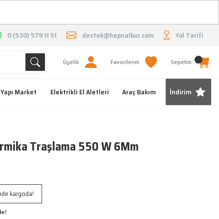
O
0 (530) 579 11 51
destek@hepnalbur.com
Yol Tarifi
Üyelik
Favorilerim
Sepetim
Yapı Market
Elektrikli El Aletleri
Araç Bakım
İndirim
rmika Traşlama 550 W 6Mm
inde kargoda!
le!