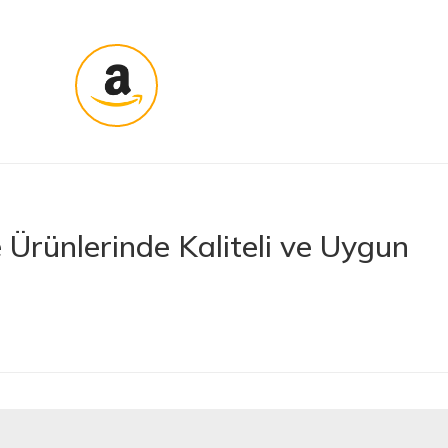
Ürünlerinde Kaliteli ve Uygun
rünler sunan lider bir e-ticaret platformudur. İhtiyacınız olan her türlü
 boya ve boya malzemelerinden otomobil aksesuarlarına kadar birçok
letlerine ve banyo ile mutfak ürünlerine kadar geniş bir ürün yelpazesine