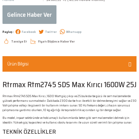
Gelince Haber Ver
Paylaş :
Facebook
Twitter
Whatsapp
Tavsiye Et
Fiyatı Düşünce Haber Ver
Ürün Bilgisi
Rtrmax Rtm2745 SDS Max Kırıcı 1600W 25J
Rtrmax Rtm2745 SDS Max Kırıcı, 1600 Watt güç çıkışı ve 25 Joule darbe gücü ile sert malzemelerde
yüksek performans sunmaktadır. Dakikada 2300 darbe hızı ile etkili bir delme deneyimi sağlar ve 230
Volt çalışma voltajı ile güvenli bir kullanım imkanı sunar. 50 Hz frekans değeri, cihazın sorunsuz
çalışmasına yardımcı olurken, 10 kg ağırlığı ile taşınabilirlik açısından iyi bir denge sağlar.
Bu model, inşaat sektöründe ve hobi amaçlı kullanımlarda beton gibi sert malzemeleri delmek için
idealdir. Yüksek güç kapasitesi ve kullanıcı dostu tasarımı ile uzun süreli verimli bir çalışma sunar.
TEKNİK ÖZELLİKLER