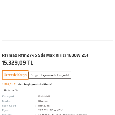
Rtrmax Rtm2745 Sds Max Kırıcı 1600W 25J
15.329,09 TL
Ücretsiz Kargo
En geç 2 içerisinde kargoda!
1.584,01 TL
den başlayan taksitlerle!
0 - Yorum Yap
Kategori
Elektrikli
Marka
Rtrmax
Stok Kodu
Rtm2745
Fiyat
267,92 USD + KDV
Havale
14.869,22 TL (%3,00 havale indirimi)