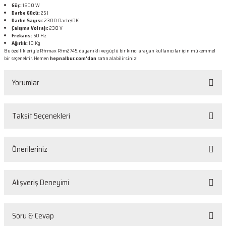
Güç:
1600 W
Darbe Gücü:
25 J
Darbe Sayısı:
2300 Darbe/DK
Çalışma Voltajı:
230 V
Frekans:
50 Hz
Ağırlık:
10 Kg
Bu özellikleriyle Rtrmax Rtm2745, dayanıklı ve güçlü bir kırıcı arayan kullanıcılar için mükemmel
bir seçenektir. Hemen
hepnalbur.com'dan
satın alabilirsiniz!
Yorumlar
Taksit Seçenekleri
Bu ürüne ilk yorumu siz yapın!
Önerileriniz
Yorum Yaz
Bu ürünün fiyat bilgisi, resim, ürün açıklamalarında ve diğer konularda
Alışveriş Deneyimi
yetersiz gördüğünüz noktaları öneri formunu kullanarak tarafımıza
iletebilirsiniz.
Görüş ve önerileriniz için teşekkür ederiz.
Sorunsuz
Soru & Cevap