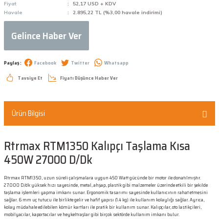
Fiyat
52,17 USD + KDV
Havale
2.895,22 TL (%3,00 havale indirimi)
Gelince Haber Ver
Paylaş :
Facebook
Twitter
Whatsapp
Tavsiye Et
Fiyatı Düşünce Haber Ver
Ürün Bilgisi
Rtrmax RTM1350 Kalıpçı Taşlama Kısa
450W 27000 D/Dk
Rtrmax RTM1350, uzun süreli çalışmalara uygun 450 Watt gücünde bir motor ile donatılmıştır.
27.000 D/dk yüksek hızı sayesinde, metal, ahşap, plastik gibi malzemeler üzerinde etkili bir şekilde
taşlama işlemleri yapma imkanı sunar. Ergonomik tasarımı sayesinde kullanıcının rahat etmesini
sağlar. 6 mm uç tutucu ile birlikte gelir ve hafif yapısı (1.4 kg) ile kullanım kolaylığı sağlar. Ayrıca,
kolay müdahale edilebilen kömür kartları ile pratik bir kullanım sunar. Kalıpçılar, oto lastikçileri,
mobilyacılar, kaportacılar ve heykeltraşlar gibi birçok sektörde kullanım imkanı bulur.