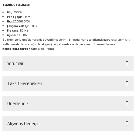
TEKNİK ÖZELLİKLER
Güç:
450 W
Pens Çapı:
6 mm
Hız:
27.000 D/Dk
Çalışma Voltajı:
230 V
Frekans:
50 Hz
Ağırlık:
1.40 KG
Bu ürün, zorlu uygulamalarda güvenilir ve verimli bir performans sergilemek üzere tasarlanmıştır.
Kullanım alanlarına bağlı olarak geniş bir yelpazede avantajlar sunar. Bu ürünü hemen
hepnalbur.com'dan
satın alabilirsiniz!
Yorumlar
Taksit Seçenekleri
Bu ürüne ilk yorumu siz yapın!
Önerileriniz
Yorum Yaz
Bu ürünün fiyat bilgisi, resim, ürün açıklamalarında ve diğer konularda
Alışveriş Deneyimi
yetersiz gördüğünüz noktaları öneri formunu kullanarak tarafımıza
iletebilirsiniz.