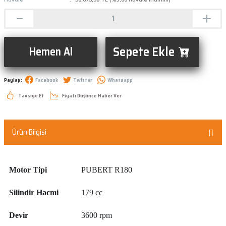
Sepete Ekle
Hemen Al
Paylaş :
Facebook
Twitter
Whatsapp
Tavsiye Et
Fiyatı Düşünce Haber Ver
Ürün Bilgisi
Motor Tipi
PUBERT R180
Silindir Hacmi
179 cc
Devir
3600 rpm