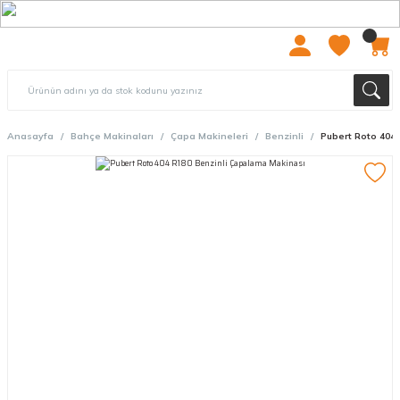
2000 TL ÜZERİ ÜCRETSIZ KARGO
Anasayfa
Bahçe Makinaları
Çapa Makineleri
Benzinli
Pubert Roto 404