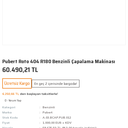
Pubert Roto 404 R180 Benzinli Çapalama Makinası
60.490,21 TL
Ücretsiz Kargo
En geç 2 içerisinde kargoda!
6.250,66 TL
den başlayan taksitlerle!
0 - Yorum Yap
Kategori
Benzinli
Marka
Pubert
Stok Kodu
A.03.BCAP.PUB.012
Fiyat
1.000,00 EUR + KDV
Havale
58.675,50 TL (%3,00 havale indirimi)