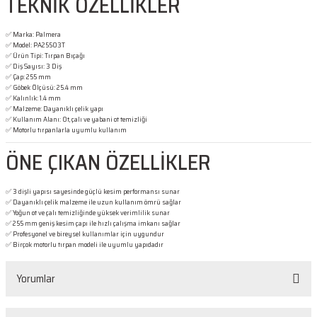
TEKNİK ÖZELLİKLER
✅ Marka: Palmera
✅ Model: PA25503T
✅ Ürün Tipi: Tırpan Bıçağı
✅ Diş Sayısı: 3 Diş
✅ Çap: 255 mm
✅ Göbek Ölçüsü: 25.4 mm
✅ Kalınlık: 1.4 mm
✅ Malzeme: Dayanıklı çelik yapı
✅ Kullanım Alanı: Ot, çalı ve yabani ot temizliği
✅ Motorlu tırpanlarla uyumlu kullanım
ÖNE ÇIKAN ÖZELLİKLER
✅ 3 dişli yapısı sayesinde güçlü kesim performansı sunar
✅ Dayanıklı çelik malzeme ile uzun kullanım ömrü sağlar
✅ Yoğun ot ve çalı temizliğinde yüksek verimlilik sunar
✅ 255 mm geniş kesim çapı ile hızlı çalışma imkanı sağlar
✅ Profesyonel ve bireysel kullanımlar için uygundur
✅ Birçok motorlu tırpan modeli ile uyumlu yapıdadır
Yorumlar