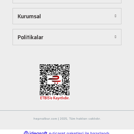
dönüştürür. Ürünleri kategorilere göre sıralayabilir, arama kutusunu kullanarak
istediğiniz ürünü anında bulabilirsiniz. Ayrıca ürün sayfalarımızda detaylı açıklamalar ve
Kurumsal
ürün özellikleri yer alır, böylece tercih etmek istediğiniz ürün hakkında tüm bilgilere
kolayca ulaşabilirsiniz. Tek tıkla sepetinize ekleyebilir, güvenli ödeme yöntemlerimizle
hızlıca siparişinizi tamamlayabilirsiniz.
Hızlı Kargo ve Güvenilir Teslimat
Politikalar
Hepnalbur.com olarak müşterilerimize en hızlı şekilde ürünlerini ulaştırmak için özenle
çalışıyoruz. Siparişleriniz en kısa sürede paketlenir ve güvenilir kargo şirketleriyle
adresinize gönderilir. Böylece uzun süre beklemek zorunda kalmadan, ihtiyacınız olan
ürünlere kavuşabilirsiniz.
Müşteri Destek Hattı ile İletişim
Herhangi bir soru, öneri veya şikayetiniz için müşteri destek ekibimiz her zaman
hizmetinizdedir. İletişim sayfamız üzerinden bize ulaşabilir veya canlı destek
hattımızdan anında yardım alabilirsiniz. Siz değerli müşterilerimizin memnuniyeti, en
büyük önceliğimizdir.
Evinizin ve işyerinizin ihtiyaçları için kaliteli hırdavat ve nalburiye ürünleri arıyorsanız
Hepnalbur.com'a göz atmayı unutmayın! Sitemizdeki geniş ürün yelpazesi, uygun fiyatlar
hepnalbur.com | 2025, Tüm hakları saklıdır.
ve güvenilir alışveriş deneyimiyle ihtiyaçlarınızı karşılamak için buradayız.
ideasoft
ile
e-