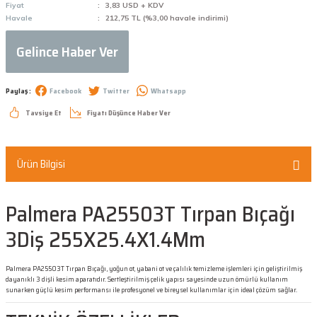
Fiyat
3,83 USD + KDV
Havale
212,75 TL (%3,00 havale indirimi)
Gelince Haber Ver
Paylaş :
Facebook
Twitter
Whatsapp
Tavsiye Et
Fiyatı Düşünce Haber Ver
Ürün Bilgisi
Palmera PA25503T Tırpan Bıçağı
3Diş 255X25.4X1.4Mm
Palmera PA25503T Tırpan Bıçağı, yoğun ot, yabani ot ve çalılık temizleme işlemleri için geliştirilmiş
dayanıklı 3 dişli kesim aparatıdır. Sertleştirilmiş çelik yapısı sayesinde uzun ömürlü kullanım
sunarken güçlü kesim performansı ile profesyonel ve bireysel kullanımlar için ideal çözüm sağlar.