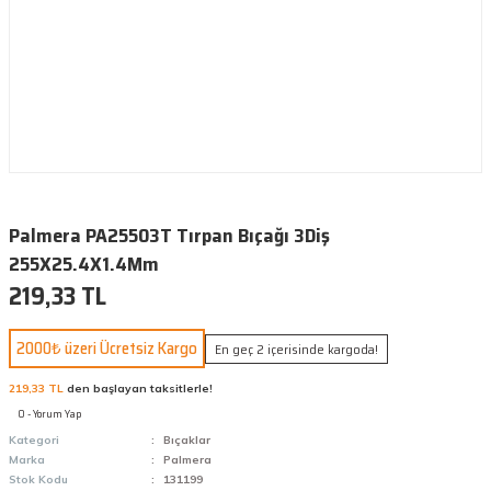
Palmera PA25503T Tırpan Bıçağı 3Diş
255X25.4X1.4Mm
219,33 TL
2000₺ üzeri Ücretsiz Kargo
En geç 2 içerisinde kargoda!
219,33 TL
den başlayan taksitlerle!
0 - Yorum Yap
Kategori
Bıçaklar
Marka
Palmera
Stok Kodu
131199