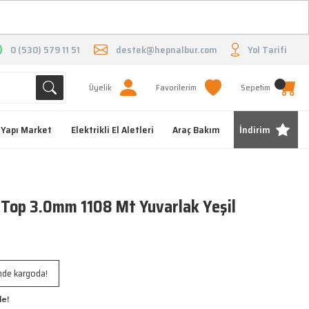
O
0 (530) 579 11 51
destek@hepnalbur.com
Yol Tarifi
Üyelik
Favorilerim
Sepetim
Yapı Market
Elektrikli El Aletleri
Araç Bakım
İndirim
 Top 3.0mm 1108 Mt Yuvarlak Yeşil
inde kargoda!
le!