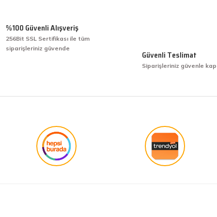
Yorum Yaz
Soru Sor
%100 Güvenli Alışveriş
256Bit SSL Sertifikası ile tüm
siparişleriniz güvende
işini hakkıyla yapmak diye buna derim.
Güvenli Teslimat
Siparişleriniz güvenle kap
işini hakkıyla yapmak diye buna derim.
Gönder