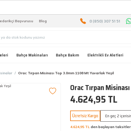
2000 TL ÜZERİ ÜCRETSIZ KARG
0 (850) 307 51 51
edarikçi Başvurusu
Blog
eleri
Bahçe Makinaları
Bahçe Bakım
Elektrikli Ev Aletleri
sinalar
Orac Tırpan Misinası Top 3.0mm 1108 Mt Yuvarlak Yeşil
Orac Tırpan Misinası
4.624,95 TL
Ücretsiz Kargo
En geç 2 içeris
4.624,95 TL
den başlayan taksitler