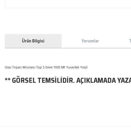
Ürün Bilgisi
Yorumlar
T
Orac Tırpan Misinası Top 3.0mm 1108 Mt Yuvarlak Yeşil
** GÖRSEL TEMSİLİDİR. AÇIKLAMADA YAZ
Bu ürünün fiyat bilgisi, resim, ürün açıklamalarında ve diğer konularda yetersiz
Sorunsuz
Görüş ve önerileriniz için teşekkür ederiz.
O... D... | 26/05/2026