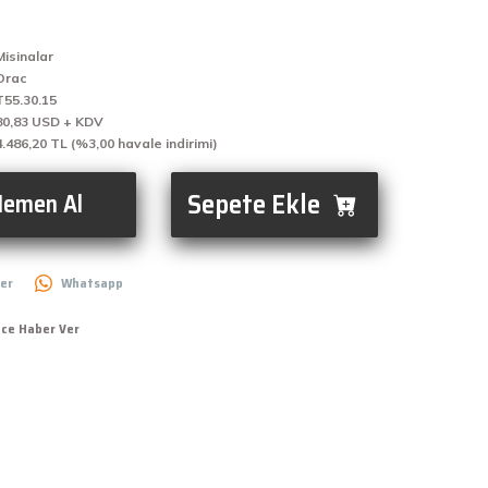
Misinalar
Orac
T55.30.15
80,83 USD + KDV
4.486,20 TL (%3,00 havale indirimi)
Sepete Ekle
emen Al
er
Whatsapp
nce Haber Ver