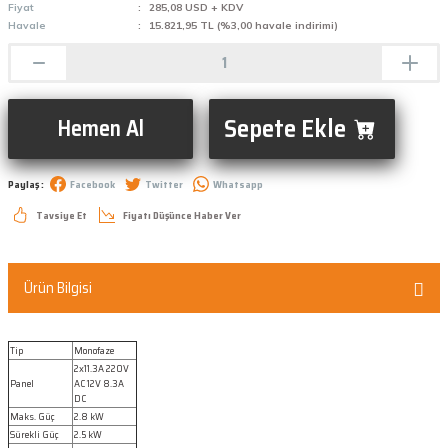
Fiyat
285,08 USD + KDV
Havale
15.821,95 TL (%3,00 havale indirimi)
Sepete Ekle
Hemen Al
Paylaş :
Facebook
Twitter
Whatsapp
Tavsiye Et
Fiyatı Düşünce Haber Ver
Ürün Bilgisi
Tip
Monofaze
2x11.3A 220V
Panel
AC 12V 8.3A
DC
Maks. Güç
2.8 kW
Sürekli Güç
2.5 kW