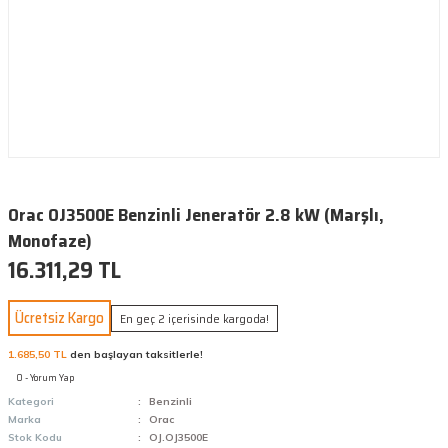
Orac OJ3500E Benzinli Jeneratör 2.8 kW (Marşlı,
Monofaze)
16.311,29 TL
Ücretsiz Kargo
En geç 2 içerisinde kargoda!
1.685,50 TL
den başlayan taksitlerle!
0 - Yorum Yap
Kategori
Benzinli
Marka
Orac
Stok Kodu
OJ.OJ3500E