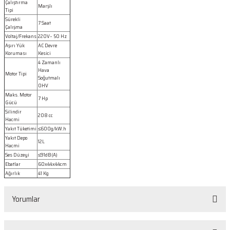
Çalıştırma
Marşlı
Tipi
Sürekli
7 Saat
Çalışma
Voltaj/Frekans
220V~ 50 Hz
Aşırı Yük
AC Devre
Koruması
Kesici
4 Zamanlı
Hava
Motor Tipi
Soğutmalı
OHV
Maks. Motor
7 Hp
Gücü
Silindir
208 cc
Hacmi
Yakıt Tüketimi
≤600g/kW.h
Yakıt Depo
12L
Hacmi
Ses Düzeyi
≤91dB(A)
Ebatlar
60x44x44cm
Ağırlık
41 Kg
Yorumlar