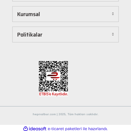
dönüştürür. Ürünleri kategorilere göre sıralayabilir, arama kutusunu kullanarak
istediğiniz ürünü anında bulabilirsiniz. Ayrıca ürün sayfalarımızda detaylı açıklamalar ve
Kurumsal
ürün özellikleri yer alır, böylece tercih etmek istediğiniz ürün hakkında tüm bilgilere
kolayca ulaşabilirsiniz. Tek tıkla sepetinize ekleyebilir, güvenli ödeme yöntemlerimizle
hızlıca siparişinizi tamamlayabilirsiniz.
Hızlı Kargo ve Güvenilir Teslimat
Politikalar
Hepnalbur.com olarak müşterilerimize en hızlı şekilde ürünlerini ulaştırmak için özenle
çalışıyoruz. Siparişleriniz en kısa sürede paketlenir ve güvenilir kargo şirketleriyle
adresinize gönderilir. Böylece uzun süre beklemek zorunda kalmadan, ihtiyacınız olan
ürünlere kavuşabilirsiniz.
Müşteri Destek Hattı ile İletişim
Herhangi bir soru, öneri veya şikayetiniz için müşteri destek ekibimiz her zaman
hizmetinizdedir. İletişim sayfamız üzerinden bize ulaşabilir veya canlı destek
hattımızdan anında yardım alabilirsiniz. Siz değerli müşterilerimizin memnuniyeti, en
büyük önceliğimizdir.
Evinizin ve işyerinizin ihtiyaçları için kaliteli hırdavat ve nalburiye ürünleri arıyorsanız
Hepnalbur.com'a göz atmayı unutmayın! Sitemizdeki geniş ürün yelpazesi, uygun fiyatlar
hepnalbur.com | 2025, Tüm hakları saklıdır.
ve güvenilir alışveriş deneyimiyle ihtiyaçlarınızı karşılamak için buradayız.
ideasoft
ile
e-