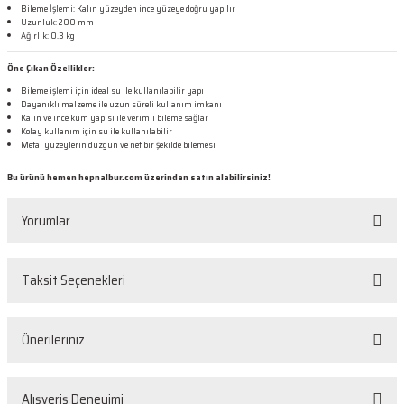
Bileme İşlemi: Kalın yüzeyden ince yüzeye doğru yapılır
Uzunluk: 200 mm
Ağırlık: 0.3 kg
Öne Çıkan Özellikler:
Bileme işlemi için ideal su ile kullanılabilir yapı
Dayanıklı malzeme ile uzun süreli kullanım imkanı
Kalın ve ince kum yapısı ile verimli bileme sağlar
Kolay kullanım için su ile kullanılabilir
Metal yüzeylerin düzgün ve net bir şekilde bilemesi
Bu ürünü hemen hepnalbur.com üzerinden satın alabilirsiniz!
Yorumlar
Taksit Seçenekleri
Bu ürüne ilk yorumu siz yapın!
Önerileriniz
Yorum Yaz
Bu ürünün fiyat bilgisi, resim, ürün açıklamalarında ve diğer konularda
Alışveriş Deneyimi