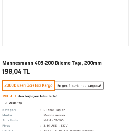
Mannesmann 405-200 Bileme Taşı, 200mm
198,04 TL
2000₺ üzeri Ücretsiz Kargo
En geç 2 içerisinde kargoda!
198,04 TL
den başlayan taksitlerle!
0 - Yorum Yap
Kategori
Bileme Taşları
Marka
Mannesmann
Stok Kodu
MAN 405-200
Fiyat
3,46 USD + KDV
Havale
192,10 TL (%3,00 havale indirimi)