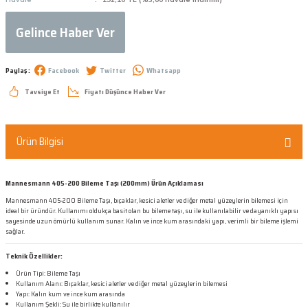
Gelince Haber Ver
Paylaş :
Facebook
Twitter
Whatsapp
Tavsiye Et
Fiyatı Düşünce Haber Ver
Ürün Bilgisi
Mannesmann 405-200 Bileme Taşı (200mm) Ürün Açıklaması
Mannesmann 405-200 Bileme Taşı, bıçaklar, kesici aletler ve diğer metal yüzeylerin bilemesi için
ideal bir üründür. Kullanımı oldukça basit olan bu bileme taşı, su ile kullanılabilir ve dayanıklı yapısı
sayesinde uzun ömürlü kullanım sunar. Kalın ve ince kum arasındaki yapı, verimli bir bileme işlemi
sağlar.
Teknik Özellikler:
Ürün Tipi: Bileme Taşı
Kullanım Alanı: Bıçaklar, kesici aletler ve diğer metal yüzeylerin bilemesi
Yapı: Kalın kum ve ince kum arasında
Kullanım Şekli: Su ile birlikte kullanılır