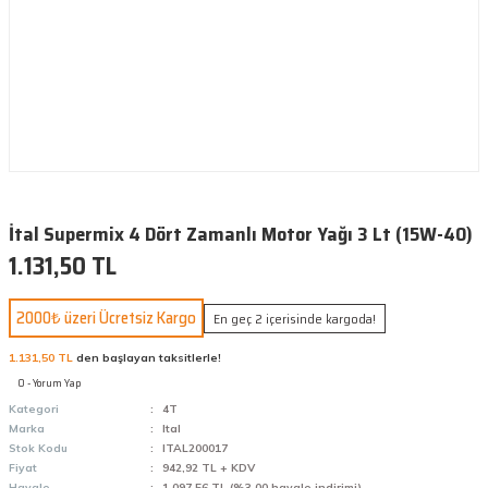
İtal Supermix 4 Dört Zamanlı Motor Yağı 3 Lt (15W-40)
1.131,50 TL
2000₺ üzeri Ücretsiz Kargo
En geç 2 içerisinde kargoda!
1.131,50 TL
den başlayan taksitlerle!
0 - Yorum Yap
Kategori
4T
Marka
Ital
Stok Kodu
ITAL200017
Fiyat
942,92 TL + KDV
Havale
1.097,56 TL (%3,00 havale indirimi)