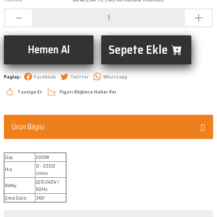
Sepete Ekle
Hemen Al
Paylaş :
Facebook
Twitter
Whatsapp
Tavsiye Et
Fiyatı Düşünce Haber Ver
Ürün Bilgisi
Güç
200W
0 - 3300
Hız
r/min
220-240V /
Voltaj
50Hz
Çıkış Gücü
36V