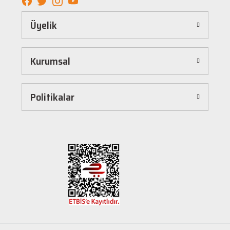
Kolay ve Hızlı Alışveriş Deneyimi
Üyelik
Hepnalbur.com, kullanıcı dostu arayüzü sayesinde alışverişi keyifli bir deneyime
dönüştürür. Ürünleri kategorilere göre sıralayabilir, arama kutusunu kullanarak
istediğiniz ürünü anında bulabilirsiniz. Ayrıca ürün sayfalarımızda detaylı açıklamalar ve
Kurumsal
ürün özellikleri yer alır, böylece tercih etmek istediğiniz ürün hakkında tüm bilgilere
kolayca ulaşabilirsiniz. Tek tıkla sepetinize ekleyebilir, güvenli ödeme yöntemlerimizle
hızlıca siparişinizi tamamlayabilirsiniz.
Hızlı Kargo ve Güvenilir Teslimat
Politikalar
Hepnalbur.com olarak müşterilerimize en hızlı şekilde ürünlerini ulaştırmak için özenle
çalışıyoruz. Siparişleriniz en kısa sürede paketlenir ve güvenilir kargo şirketleriyle
adresinize gönderilir. Böylece uzun süre beklemek zorunda kalmadan, ihtiyacınız olan
ürünlere kavuşabilirsiniz.
Müşteri Destek Hattı ile İletişim
Herhangi bir soru, öneri veya şikayetiniz için müşteri destek ekibimiz her zaman
hizmetinizdedir. İletişim sayfamız üzerinden bize ulaşabilir veya canlı destek
hattımızdan anında yardım alabilirsiniz. Siz değerli müşterilerimizin memnuniyeti, en
büyük önceliğimizdir.
Evinizin ve işyerinizin ihtiyaçları için kaliteli hırdavat ve nalburiye ürünleri arıyorsanız
Hepnalbur.com'a göz atmayı unutmayın! Sitemizdeki geniş ürün yelpazesi, uygun fiyatlar