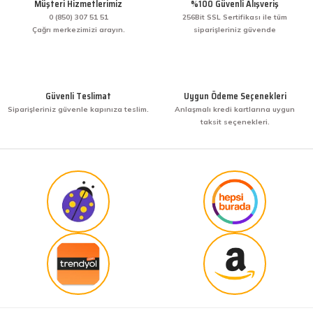
Müşteri Hizmetlerimiz
%100 Güvenli Alışveriş
veriş yaptım. İşine sahip çıkmak ve işini hakkıyla
yapmak diye buna derim. harikasınız. paketleme,
0 (850) 307 51 51
256Bit SSL Sertifikası ile tüm
hızlı teslimat ve güvenirlik ne derseniz var.
Çağrı merkezimizi arayın.
siparişleriniz güvende
KENAN YAZICI | 02/12/2025
Gönder
Bir arkadaşımdan tavsiye üzerine ilk defa alış
veriş yaptım. İşine sahip çıkmak ve işini hakkıyla
Güvenli Teslimat
Uygun Ödeme Seçenekleri
yapmak diye buna derim. harikasınız. paketleme,
Siparişleriniz güvenle kapınıza teslim.
Anlaşmalı kredi kartlarına uygun
hızlı teslimat ve güvenirlik ne derseniz var.
taksit seçenekleri.
KENAN YAZICI | 02/12/2025
Güvenilir site
K... G... | 09/10/2025
Uygun fiyat,kaliteli ürün
Osman Bilge | 20/06/2025
Kalın misina ile uyumlumudur
Özal Çelik | 05/04/2025