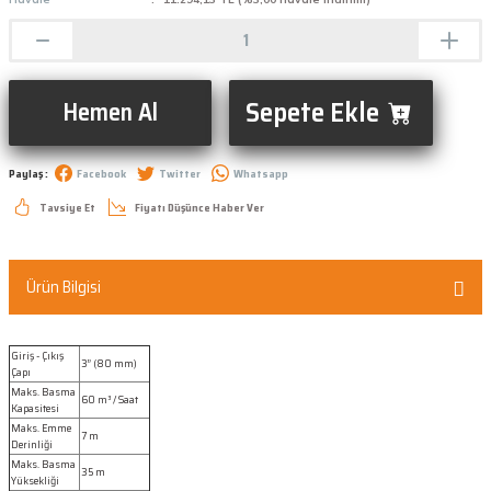
Sepete Ekle
Hemen Al
Paylaş :
Facebook
Twitter
Whatsapp
Tavsiye Et
Fiyatı Düşünce Haber Ver
Ürün Bilgisi
Giriş - Çıkış
3” (80 mm)
Çapı
Maks. Basma
60 m³ / Saat
Kapasitesi
Maks. Emme
7 m
Derinliği
Maks. Basma
35 m
Yüksekliği