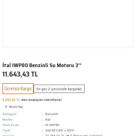
İtal IWP80 Benzinli Su Motoru 3''
11.643,43 TL
Ücretsiz Kargo
En geç 2 içerisinde kargoda!
1.203,15 TL
den başlayan taksitlerle!
0 - Yorum Yap
Kategori
Benzinli
Marka
Ital
Stok Kodu
IS.IWP80
Fiyat
203,50 USD + KDV
Havale
11.294,13 TL (%3,00 havale indirimi)