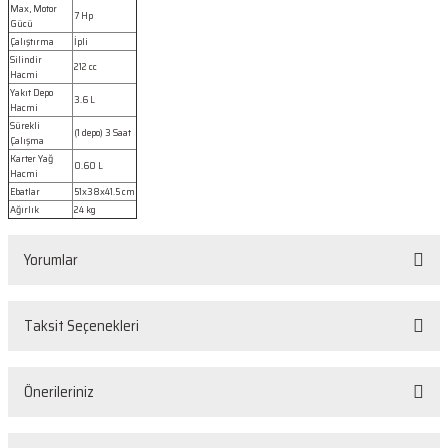
Max, Motor
7 Hp
Gücü
Çalıştırma
İpli
Silindir
212 cc
Hacmi
Yakıt Depo
3.6 L
Hacmi
Sürekli
(1 depo) 3 Saat
Çalışma
Karter Yağ
0.60 L
Hacmi
Ebatlar
51x38x41.5 cm
Ağırlık
24 kg
Yorumlar
Taksit Seçenekleri
Bu ürüne ilk yorumu siz yapın!
Önerileriniz
Yorum Yaz