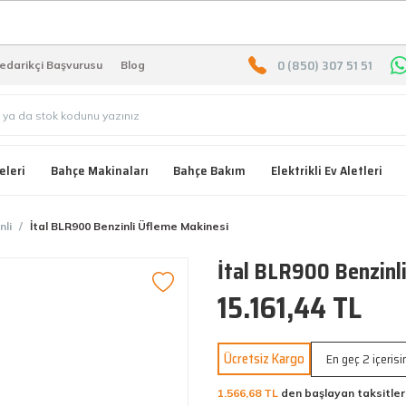
2000 TL ÜZERİ ÜCRETSIZ KARG
0 (850) 307 51 51
edarikçi Başvurusu
Blog
eleri
Bahçe Makinaları
Bahçe Bakım
Elektrikli Ev Aletleri
nli
İtal BLR900 Benzinli Üfleme Makinesi
İtal BLR900 Benzinl
15.161,44 TL
Ücretsiz Kargo
En geç 2 içeris
1.566,68 TL
den başlayan taksitler