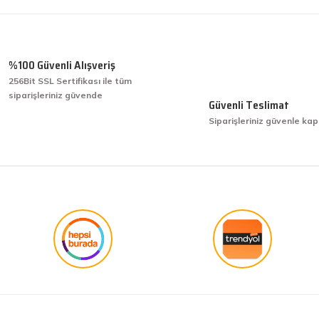
Ürün hakkında henüz soru sorulmamış.
Bu ürüne ilk yorumu siz yapın!
Yorum Yaz
Soru Sor
%100 Güvenli Alışveriş
256Bit SSL Sertifikası ile tüm
siparişleriniz güvende
işini hakkıyla yapmak diye buna derim.
Güvenli Teslimat
Siparişleriniz güvenle kap
işini hakkıyla yapmak diye buna derim.
Gönder