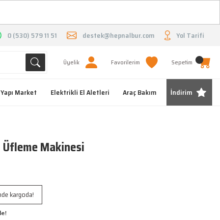
O
0 (530) 579 11 51
destek@hepnalbur.com
Yol Tarifi
Üyelik
Favorilerim
Sepetim
Yapı Market
Elektrikli El Aletleri
Araç Bakım
İndirim
i Üfleme Makinesi
inde kargoda!
le!