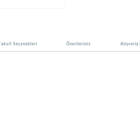
aksit Seçenekleri
Önerileriniz
Alışveriş
 gördüğünüz noktaları öneri formunu kullanarak tarafımıza iletebilirsiniz.