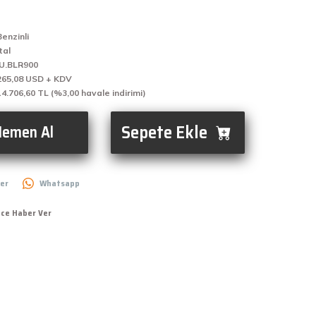
Benzinli
tal
IU.BLR900
265,08 USD + KDV
14.706,60 TL (%3,00 havale indirimi)
Sepete Ekle
emen Al
er
Whatsapp
nce Haber Ver