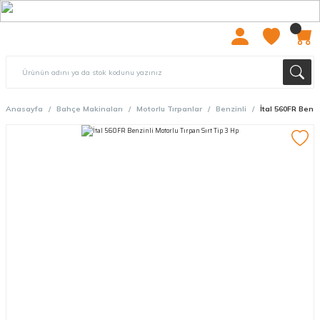
2000 TL ÜZERİ ÜCRETSIZ KARGO
Anasayfa
Bahçe Makinaları
Motorlu Tırpanlar
Benzinli
İtal 560FR Benzi