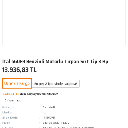
İtal 560FR Benzinli Motorlu Tırpan Sırt Tip 3 Hp
13.936,83 TL
Ücretsiz Kargo
En geç 2 içerisinde kargoda!
1.440,14 TL
den başlayan taksitlerle!
0 - Yorum Yap
Kategori
Benzinli
Marka
Ital
Stok Kodu
IT.560FR
Fiyat
243,58 USD + KDV
Havale
13.518,73 TL (%3,00 havale indirimi)