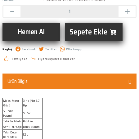
Sepete Ekle
Hemen Al
Paylaş :
Facebook
Twitter
Whatsapp
Tavsiye Et
Fiyatı Düşünce Haber Ver
Ürün Bilgisi
Maks. Motor
3 Hp (Net 2.7
Gücü
Hp)
Silindir
51.7 cc
Hacmi
Tetik Tertibatı
Pilot Kol
Şaft Tipi / Çapı
Düz / 26mm
Yakıt Depo
1.2 L
Kapasitesi