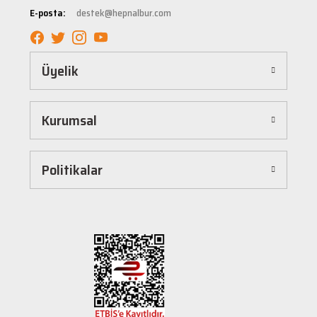
tüm ürünler, güvenilir ve tanınmış markaların ürünleri olup uzun ömürlü kullanım
E-posta:
destek@hepnalbur.com
sağlayacak şekilde tasarlanmıştır. Böylece uzun vadeli kullanım ve yüksek performans
elde edebilirsiniz.
Kolay ve Hızlı Alışveriş Deneyimi
Üyelik
Hepnalbur.com, kullanıcı dostu arayüzü sayesinde alışverişi keyifli bir deneyime
dönüştürür. Ürünleri kategorilere göre sıralayabilir, arama kutusunu kullanarak
istediğiniz ürünü anında bulabilirsiniz. Ayrıca ürün sayfalarımızda detaylı açıklamalar ve
Kurumsal
ürün özellikleri yer alır, böylece tercih etmek istediğiniz ürün hakkında tüm bilgilere
kolayca ulaşabilirsiniz. Tek tıkla sepetinize ekleyebilir, güvenli ödeme yöntemlerimizle
hızlıca siparişinizi tamamlayabilirsiniz.
Hızlı Kargo ve Güvenilir Teslimat
Politikalar
Hepnalbur.com olarak müşterilerimize en hızlı şekilde ürünlerini ulaştırmak için özenle
çalışıyoruz. Siparişleriniz en kısa sürede paketlenir ve güvenilir kargo şirketleriyle
adresinize gönderilir. Böylece uzun süre beklemek zorunda kalmadan, ihtiyacınız olan
ürünlere kavuşabilirsiniz.
Müşteri Destek Hattı ile İletişim
Herhangi bir soru, öneri veya şikayetiniz için müşteri destek ekibimiz her zaman
hizmetinizdedir. İletişim sayfamız üzerinden bize ulaşabilir veya canlı destek
hattımızdan anında yardım alabilirsiniz. Siz değerli müşterilerimizin memnuniyeti, en