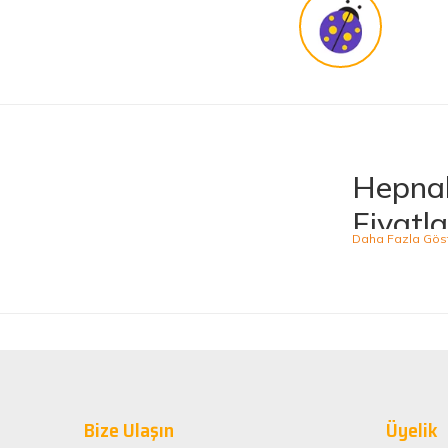
Güvenilir site
K... G... | 09/10/2025
Uygun fiyat,kaliteli ürün
Osman Bilge | 20/06/2025
Hepnal
Kalın misina ile uyumlumudur
Fiyatla
Özal Çelik | 05/04/2025
Hepnalbur.com, ge
ürünü kolaylıkla
Dürüst işletme. Tekrar alışveriş yaparım
kategoride hizme
Serkan Ergün | 23/03/2025
sahiptir.
Kaliteli
İlk kez alışveriş yaptım. Ürünler hızlı ve sağlam geldi.
Hepnalbur.com ol
G... S... | 26/01/2025
Bize Ulaşın
alışveriş deneyi
Üyelik
ömürlü kullanım 