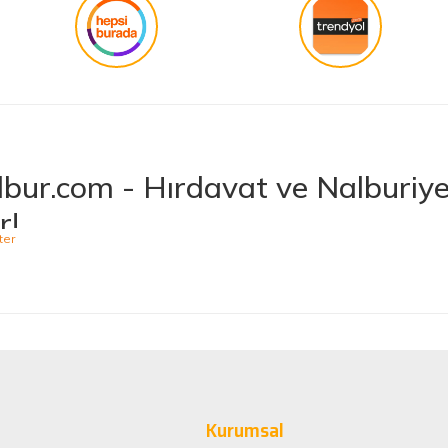
bur.com - Hırdavat ve Nalburiye 
r!
niş ürün yelpazesiyle hırdavat ve nalburiye sektöründe müşterilerine kaliteli ü
 bulabileceğiniz Hepnalbur.com, elektrikli el aletlerinden bahçe aletlerine,
t vermektedir. Aynı zamanda ısıtma ve soğutma sistemlerinden elektrikli ev a
 Ürünler, Güvenilir Alışveriş
arak müşteri memnuniyetini her zaman ön planda tutuyoruz. Siz değerli müşteri
minizi sorunsuz hale getirmek için çaba sarf ediyoruz. Ürün yelpazemizde bulu
Kurumsal
sağlayacak şekilde tasarlanmıştır. Böylece uzun vadeli kullanım ve yüksek pe