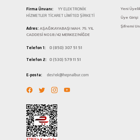
Şarjlı testerem için tam uydu
Kolay ve
Firma Ünvanı:
YY ELEKTRONİK
Yeni Üyeli
ü... ş... | 22/01/2025
HİZMETLER TİCARET LİMİTED ŞİRKETİ
Üye Girişi
Hepnalbur.com, k
Şifremi U
Adres:
istediğiniz ürünü
AŞAĞIKAYABAŞI MAH. 75. YIL
Deneyimini Paylaş
bilgilere kolayca
CADDESİ NO18:/42 MERKEZ/NİĞDE
Hızlı Ka
Telefon 1:
0 (850) 307 51 51
Hepnalbur.com ola
Telefon 2:
0 (530) 579 11 51
adresinize gönde
Müşteri 
E-posta:
destek@hepnalbur.com
Herhangi bir sor
hattımızdan anın
Evinizin ve işyer
fiyatlar ve güven