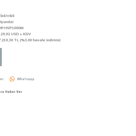
Elektrikli
Hyundai
HP.HSP1000M
129,92 USD + KDV
7.210,30 TL (%3,00 havale indirimi)
er
Whatsapp
nce Haber Ver