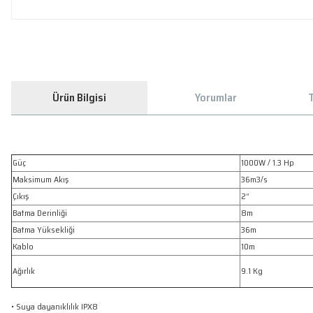
Ürün Bilgisi
Yorumlar
T
Güç
1000W / 1.3 Hp
Maksimum Akış
36m3/s
Çıkış
2”
Batma Derinliği
8m
Batma Yüksekliği
36m
Kablo
10m
Ağırlık
9.1 Kg
• Suya dayanıklılık IPX8