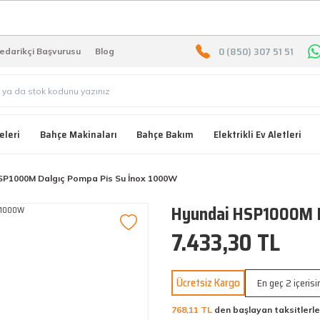
2000 TL ÜZERİ ÜCRETSIZ KARG
0 (850) 307 51 51
edarikçi Başvurusu
Blog
eleri
Bahçe Makinaları
Bahçe Bakım
Elektrikli Ev Aletleri
SP1000M Dalgıç Pompa Pis Su İnox 1000W
Hyundai HSP1000M D
7.433,30 TL
Ücretsiz Kargo
En geç 2 içeris
768,11 TL
den başlayan taksitlerle