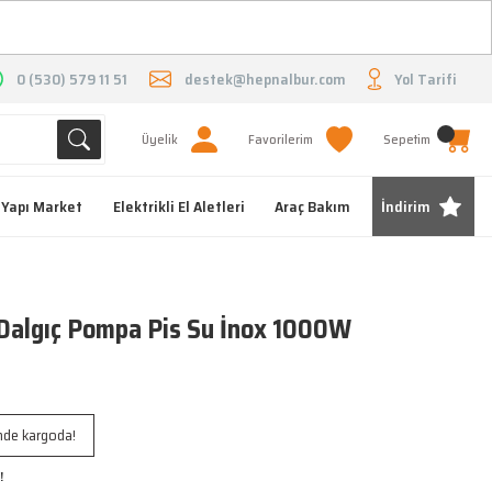
O
0 (530) 579 11 51
destek@hepnalbur.com
Yol Tarifi
Üyelik
Favorilerim
Sepetim
Yapı Market
Elektrikli El Aletleri
Araç Bakım
İndirim
algıç Pompa Pis Su İnox 1000W
inde kargoda!
!