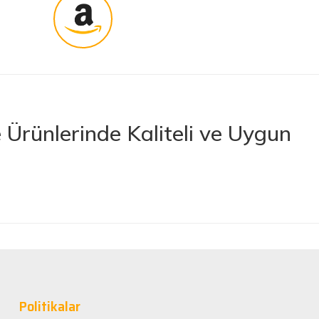
Ürünlerinde Kaliteli ve Uygun
rünler sunan lider bir e-ticaret platformudur. İhtiyacınız olan her türlü
 boya ve boya malzemelerinden otomobil aksesuarlarına kadar birçok
letlerine ve banyo ile mutfak ürünlerine kadar geniş bir ürün yelpazesine
lerimize en kaliteli ürünleri en uygun fiyatlarla sunmaya çalışıyor,
nan tüm ürünler, güvenilir ve tanınmış markaların ürünleri olup uzun
Politikalar
rformans elde edebilirsiniz.