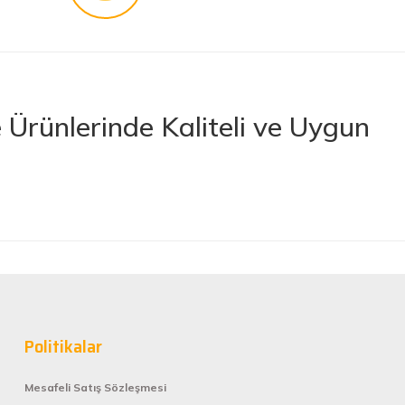
Ürünlerinde Kaliteli ve Uygun
rünler sunan lider bir e-ticaret platformudur. İhtiyacınız olan her türlü
 boya ve boya malzemelerinden otomobil aksesuarlarına kadar birçok
letlerine ve banyo ile mutfak ürünlerine kadar geniş bir ürün yelpazesine
lerimize en kaliteli ürünleri en uygun fiyatlarla sunmaya çalışıyor,
nan tüm ürünler, güvenilir ve tanınmış markaların ürünleri olup uzun
Politikalar
rformans elde edebilirsiniz.
Mesafeli Satış Sözleşmesi