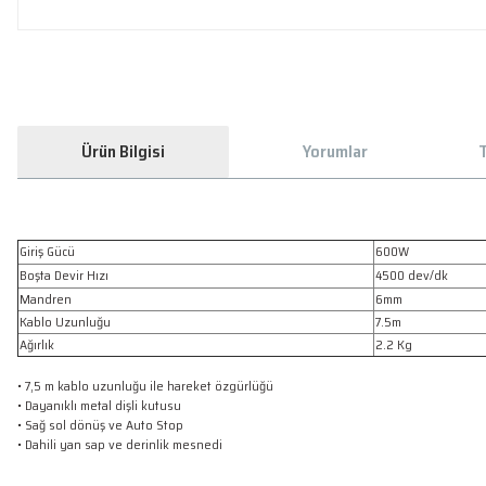
Ürün Bilgisi
Yorumlar
T
Giriş Gücü
600W
Boşta Devir Hızı
4500 dev/dk
Mandren
6mm
Kablo Uzunluğu
7.5m
Ağırlık
2.2 Kg
• 7,5 m kablo uzunluğu ile hareket özgürlüğü
• Dayanıklı metal dişli kutusu
• Sağ sol dönüş ve Auto Stop
• Dahili yan sap ve derinlik mesnedi