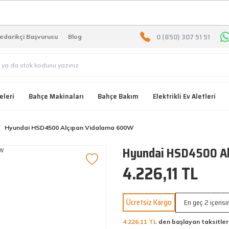
2000 TL ÜZERİ ÜCRETSIZ KARG
0 (850) 307 51 51
edarikçi Başvurusu
Blog
eleri
Bahçe Makinaları
Bahçe Bakım
Elektrikli Ev Aletleri
Hyundai HSD4500 Alçıpan Vidalama 600W
Hyundai HSD4500 Al
4.226,11 TL
Ücretsiz Kargo
En geç 2 içeris
4.226,11 TL
den başlayan taksitler