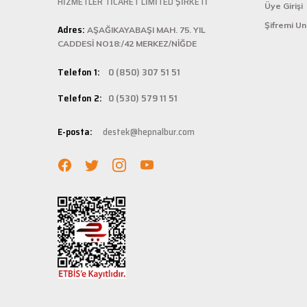
HİZMETLER TİCARET LİMİTED ŞİRKETİ
Üye Girişi
Hepnalbur.com, k
Şifremi U
Adres:
istediğiniz ürünü
AŞAĞIKAYABAŞI MAH. 75. YIL
Deneyimini Paylaş
bilgilere kolayca
CADDESİ NO18:/42 MERKEZ/NİĞDE
Hızlı Ka
Telefon 1:
0 (850) 307 51 51
Hepnalbur.com ola
Telefon 2:
0 (530) 579 11 51
adresinize gönde
Müşteri 
E-posta:
destek@hepnalbur.com
Herhangi bir sor
hattımızdan anın
Evinizin ve işyer
fiyatlar ve güven