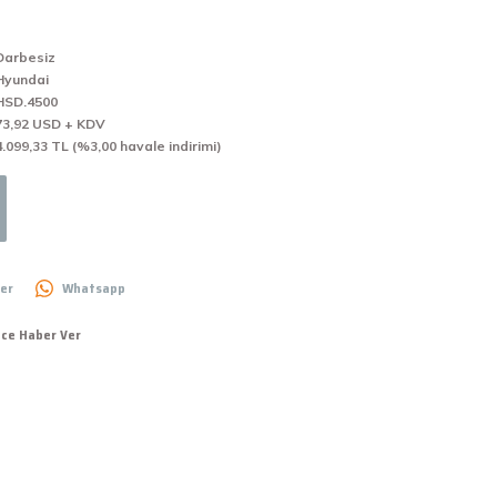
Darbesiz
Hyundai
HSD.4500
73,92 USD + KDV
4.099,33 TL (%3,00 havale indirimi)
er
Whatsapp
nce Haber Ver