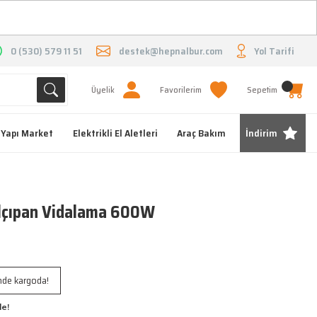
O
0 (530) 579 11 51
destek@hepnalbur.com
Yol Tarifi
Üyelik
Favorilerim
Sepetim
Yapı Market
Elektrikli El Aletleri
Araç Bakım
İndirim
çıpan Vidalama 600W
inde kargoda!
le!