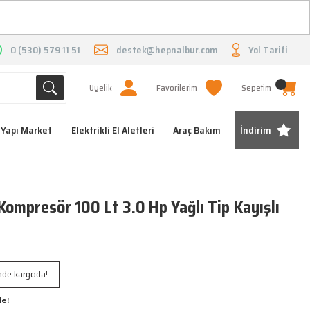
O
0 (530) 579 11 51
destek@hepnalbur.com
Yol Tarifi
Üyelik
Favorilerim
Sepetim
Yapı Market
Elektrikli El Aletleri
Araç Bakım
İndirim
mpresör 100 Lt 3.0 Hp Yağlı Tip Kayışlı
inde kargoda!
le!