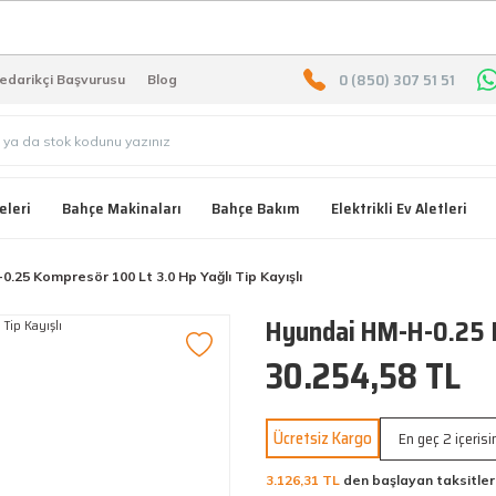
2000 TL ÜZERİ ÜCRETSIZ KARG
0 (850) 307 51 51
edarikçi Başvurusu
Blog
eleri
Bahçe Makinaları
Bahçe Bakım
Elektrikli Ev Aletleri
.25 Kompresör 100 Lt 3.0 Hp Yağlı Tip Kayışlı
Hyundai HM-H-0.25 Ko
30.254,58 TL
Ücretsiz Kargo
En geç 2 içeris
3.126,31 TL
den başlayan taksitler