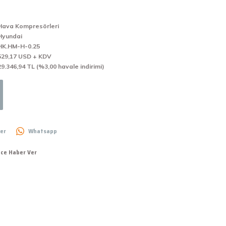
Hava Kompresörleri
Hyundai
HK.HM-H-0.25
529,17 USD + KDV
29.346,94 TL (%3,00 havale indirimi)
er
Whatsapp
nce Haber Ver