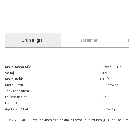
Ürün Bilgisi
Yorumlar
T
Maks. Motor Gücü
2.2kW / 3.0 Hp
Voltaj
230V
Maks. Debisi
314 L/dk
Motor Devri
1050 dev/dk
Tank Kapasitesi
100 L
Çalışma Basıncı
8 Bar
Piston Adeti
2
Ağırlık Net/Brüt
68 / 74 Kg
• EMNİYET VALFİ; Hava tankında aşırı basınç oluşması durumunda (8,3 Bar üzeri) oto