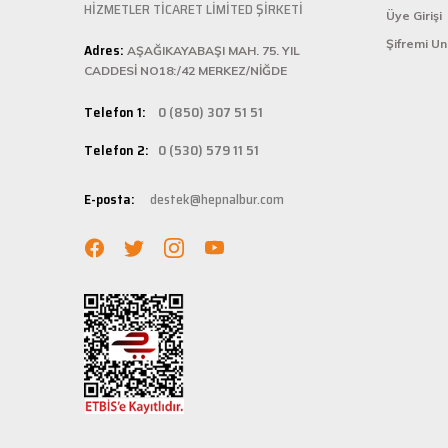
ü... ş... | 22/01/2025
HİZMETLER TİCARET LİMİTED ŞİRKETİ
Üye Girişi
Hepnalbur.com, k
Şifremi U
Adres:
istediğiniz ürünü
AŞAĞIKAYABAŞI MAH. 75. YIL
Deneyimini Paylaş
bilgilere kolayca
CADDESİ NO18:/42 MERKEZ/NİĞDE
Hızlı Ka
Telefon 1:
0 (850) 307 51 51
Hepnalbur.com ola
Telefon 2:
0 (530) 579 11 51
adresinize gönde
Müşteri 
E-posta:
destek@hepnalbur.com
Herhangi bir sor
hattımızdan anın
Evinizin ve işyer
fiyatlar ve güven