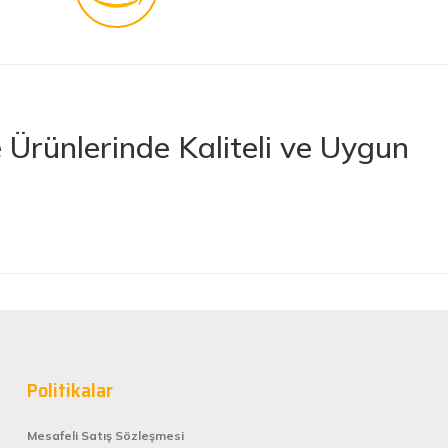
Ürünlerinde Kaliteli ve Uygun
rünler sunan lider bir e-ticaret platformudur. İhtiyacınız olan her türlü
 boya ve boya malzemelerinden otomobil aksesuarlarına kadar birçok
letlerine ve banyo ile mutfak ürünlerine kadar geniş bir ürün yelpazesine
lerimize en kaliteli ürünleri en uygun fiyatlarla sunmaya çalışıyor,
nan tüm ürünler, güvenilir ve tanınmış markaların ürünleri olup uzun
Politikalar
rformans elde edebilirsiniz.
Mesafeli Satış Sözleşmesi