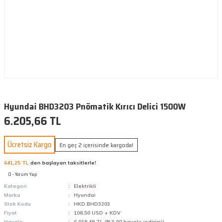
Hyundai BHD3203 Pnömatik Kırıcı Delici 1500W
6.205,66 TL
Ücretsiz Kargo
En geç 2 içerisinde kargoda!
641,25 TL
den başlayan taksitlerle!
0 - Yorum Yap
Kategori
Elektrikli
Marka
Hyundai
Stok Kodu
HKD.BHD3203
Fiyat
108,50 USD + KDV
Havale
6.019,49 TL (%3,00 havale indirimi)