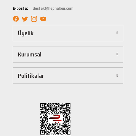
tüm ürünler, güvenilir ve tanınmış markaların ürünleri olup uzun ömürlü kullanım
E-posta:
destek@hepnalbur.com
sağlayacak şekilde tasarlanmıştır. Böylece uzun vadeli kullanım ve yüksek performans
elde edebilirsiniz.
Kolay ve Hızlı Alışveriş Deneyimi
Üyelik
Hepnalbur.com, kullanıcı dostu arayüzü sayesinde alışverişi keyifli bir deneyime
dönüştürür. Ürünleri kategorilere göre sıralayabilir, arama kutusunu kullanarak
istediğiniz ürünü anında bulabilirsiniz. Ayrıca ürün sayfalarımızda detaylı açıklamalar ve
Kurumsal
ürün özellikleri yer alır, böylece tercih etmek istediğiniz ürün hakkında tüm bilgilere
kolayca ulaşabilirsiniz. Tek tıkla sepetinize ekleyebilir, güvenli ödeme yöntemlerimizle
hızlıca siparişinizi tamamlayabilirsiniz.
Hızlı Kargo ve Güvenilir Teslimat
Politikalar
Hepnalbur.com olarak müşterilerimize en hızlı şekilde ürünlerini ulaştırmak için özenle
çalışıyoruz. Siparişleriniz en kısa sürede paketlenir ve güvenilir kargo şirketleriyle
adresinize gönderilir. Böylece uzun süre beklemek zorunda kalmadan, ihtiyacınız olan
ürünlere kavuşabilirsiniz.
Müşteri Destek Hattı ile İletişim
Herhangi bir soru, öneri veya şikayetiniz için müşteri destek ekibimiz her zaman
hizmetinizdedir. İletişim sayfamız üzerinden bize ulaşabilir veya canlı destek
hattımızdan anında yardım alabilirsiniz. Siz değerli müşterilerimizin memnuniyeti, en