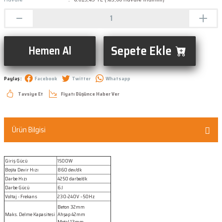
Sepete Ekle
Hemen Al
Paylaş :
Facebook
Twitter
Whatsapp
Tavsiye Et
Fiyatı Düşünce Haber Ver
Ürün Bilgisi
Giriş Gücü
1500W
Boşta Devir Hızı
860 dev/dk
Darbe Hızı
4250 darbe/dk
Darbe Gücü
6 J
Voltaj - Frekans
230-240V ~50Hz
Beton 32mm
Maks. Delme Kapasitesi
Ahşap 42mm
Metal 13mm