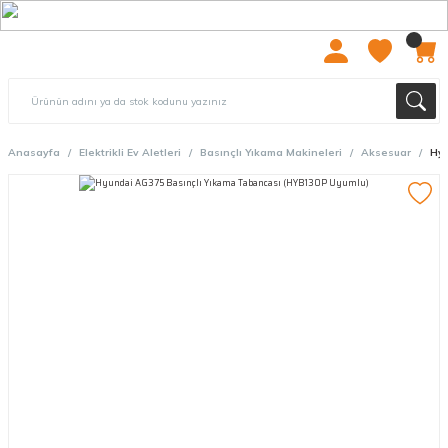
2000 TL ÜZERİ ÜCRETSIZ KARGO
Anasayfa
Elektrikli Ev Aletleri
Basınçlı Yıkama Makineleri
Aksesuar
Hyu