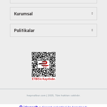
dönüştürür. Ürünleri kategorilere göre sıralayabilir, arama kutusunu kullanarak
istediğiniz ürünü anında bulabilirsiniz. Ayrıca ürün sayfalarımızda detaylı açıklamalar ve
Kurumsal
ürün özellikleri yer alır, böylece tercih etmek istediğiniz ürün hakkında tüm bilgilere
kolayca ulaşabilirsiniz. Tek tıkla sepetinize ekleyebilir, güvenli ödeme yöntemlerimizle
hızlıca siparişinizi tamamlayabilirsiniz.
Hızlı Kargo ve Güvenilir Teslimat
Politikalar
Hepnalbur.com olarak müşterilerimize en hızlı şekilde ürünlerini ulaştırmak için özenle
çalışıyoruz. Siparişleriniz en kısa sürede paketlenir ve güvenilir kargo şirketleriyle
adresinize gönderilir. Böylece uzun süre beklemek zorunda kalmadan, ihtiyacınız olan
ürünlere kavuşabilirsiniz.
Müşteri Destek Hattı ile İletişim
Herhangi bir soru, öneri veya şikayetiniz için müşteri destek ekibimiz her zaman
hizmetinizdedir. İletişim sayfamız üzerinden bize ulaşabilir veya canlı destek
hattımızdan anında yardım alabilirsiniz. Siz değerli müşterilerimizin memnuniyeti, en
büyük önceliğimizdir.
Evinizin ve işyerinizin ihtiyaçları için kaliteli hırdavat ve nalburiye ürünleri arıyorsanız
Hepnalbur.com'a göz atmayı unutmayın! Sitemizdeki geniş ürün yelpazesi, uygun fiyatlar
hepnalbur.com | 2025, Tüm hakları saklıdır.
ve güvenilir alışveriş deneyimiyle ihtiyaçlarınızı karşılamak için buradayız.