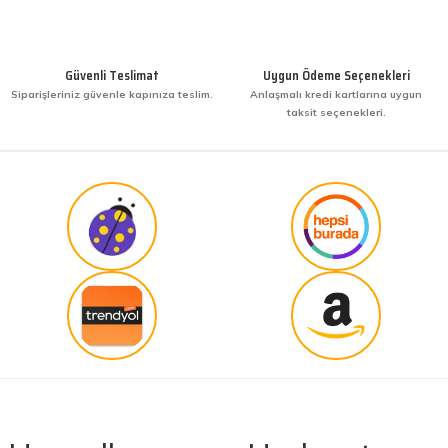
KENAN YAZICI | 02/12/2025
Gönder
Bir arkadaşımdan tavsiye üzerine ilk defa alış
veriş yaptım. İşine sahip çıkmak ve işini hakkıyla
Güvenli Teslimat
Uygun Ödeme Seçenekleri
yapmak diye buna derim. harikasınız. paketleme,
Siparişleriniz güvenle kapınıza teslim.
Anlaşmalı kredi kartlarına uygun
hızlı teslimat ve güvenirlik ne derseniz var.
taksit seçenekleri.
KENAN YAZICI | 02/12/2025
Güvenilir site
K... G... | 09/10/2025
Uygun fiyat,kaliteli ürün
Osman Bilge | 20/06/2025
Kalın misina ile uyumlumudur
Özal Çelik | 05/04/2025
Dürüst işletme. Tekrar alışveriş yaparım