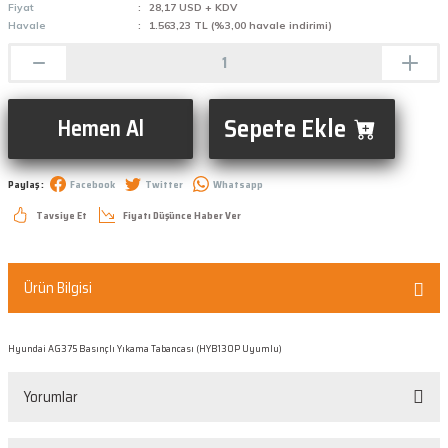
Fiyat
28,17 USD + KDV
Havale
1.563,23 TL (%3,00 havale indirimi)
Sepete Ekle
Hemen Al
Paylaş :
Facebook
Twitter
Whatsapp
Tavsiye Et
Fiyatı Düşünce Haber Ver
Ürün Bilgisi
Hyundai AG375 Basınçlı Yıkama Tabancası (HYB130P Uyumlu)
Yorumlar