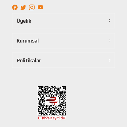
elde edebilirsiniz.
Kolay ve Hızlı Alışveriş Deneyimi
Üyelik
Hepnalbur.com, kullanıcı dostu arayüzü sayesinde alışverişi keyifli bir deneyime
dönüştürür. Ürünleri kategorilere göre sıralayabilir, arama kutusunu kullanarak
istediğiniz ürünü anında bulabilirsiniz. Ayrıca ürün sayfalarımızda detaylı açıklamalar ve
Kurumsal
ürün özellikleri yer alır, böylece tercih etmek istediğiniz ürün hakkında tüm bilgilere
kolayca ulaşabilirsiniz. Tek tıkla sepetinize ekleyebilir, güvenli ödeme yöntemlerimizle
hızlıca siparişinizi tamamlayabilirsiniz.
Hızlı Kargo ve Güvenilir Teslimat
Politikalar
Hepnalbur.com olarak müşterilerimize en hızlı şekilde ürünlerini ulaştırmak için özenle
çalışıyoruz. Siparişleriniz en kısa sürede paketlenir ve güvenilir kargo şirketleriyle
adresinize gönderilir. Böylece uzun süre beklemek zorunda kalmadan, ihtiyacınız olan
ürünlere kavuşabilirsiniz.
Müşteri Destek Hattı ile İletişim
Herhangi bir soru, öneri veya şikayetiniz için müşteri destek ekibimiz her zaman
hizmetinizdedir. İletişim sayfamız üzerinden bize ulaşabilir veya canlı destek
hattımızdan anında yardım alabilirsiniz. Siz değerli müşterilerimizin memnuniyeti, en
büyük önceliğimizdir.