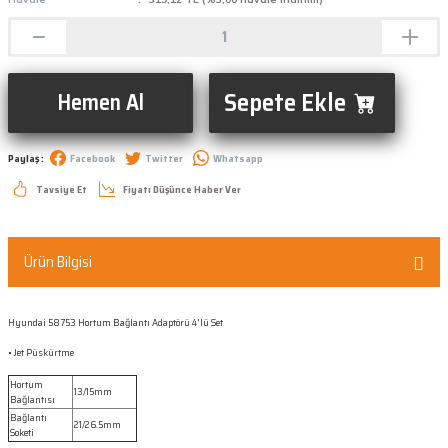
Sepete Ekle
Hemen Al
Paylaş :
Facebook
Twitter
Whatsapp
Tavsiye Et
Fiyatı Düşünce Haber Ver
Ürün Bilgisi
Hyundai 58753 Hortum Bağlantı Adaptörü 4'lü Set
• Jet Püskürtme
Hortum
13/15mm
Bağlantısı
Bağlantı
21/26.5mm
Soketi