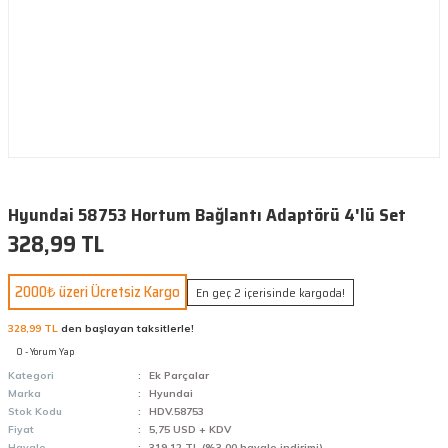
Hyundai 58753 Hortum Bağlantı Adaptörü 4'lü Set
328,99 TL
2000₺ üzeri Ücretsiz Kargo
En geç 2 içerisinde kargoda!
328,99 TL
den başlayan taksitlerle!
0 - Yorum Yap
Kategori
Ek Parçalar
Marka
Hyundai
Stok Kodu
HDV.58753
Fiyat
5,75 USD + KDV
Havale
319,12 TL (%3,00 havale indirimi)