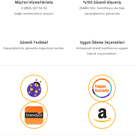
Müşteri Hizmetlerimiz
%100 Güvenli Alışveriş
veriş yaptım. İşine sahip çıkmak ve işini hakkıyla
yapmak diye buna derim. harikasınız. paketleme,
0 (850) 307 51 51
256Bit SSL Sertifikası ile tüm
hızlı teslimat ve güvenirlik ne derseniz var.
Çağrı merkezimizi arayın.
siparişleriniz güvende
KENAN YAZICI | 02/12/2025
Gönder
Bir arkadaşımdan tavsiye üzerine ilk defa alış
veriş yaptım. İşine sahip çıkmak ve işini hakkıyla
Güvenli Teslimat
Uygun Ödeme Seçenekleri
yapmak diye buna derim. harikasınız. paketleme,
Siparişleriniz güvenle kapınıza teslim.
Anlaşmalı kredi kartlarına uygun
hızlı teslimat ve güvenirlik ne derseniz var.
taksit seçenekleri.
KENAN YAZICI | 02/12/2025
Güvenilir site
K... G... | 09/10/2025
Uygun fiyat,kaliteli ürün
Osman Bilge | 20/06/2025
Kalın misina ile uyumlumudur
Özal Çelik | 05/04/2025