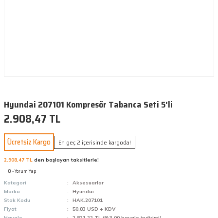
Hyundai 207101 Kompresör Tabanca Seti 5'li
2.908,47 TL
Ücretsiz Kargo
En geç 2 içerisinde kargoda!
2.908,47 TL
den başlayan taksitlerle!
0 - Yorum Yap
Kategori
Aksesuarlar
Marka
Hyundai
Stok Kodu
HAK.207101
Fiyat
50,83 USD + KDV
Havale
2.821,22 TL (%3,00 havale indirimi)