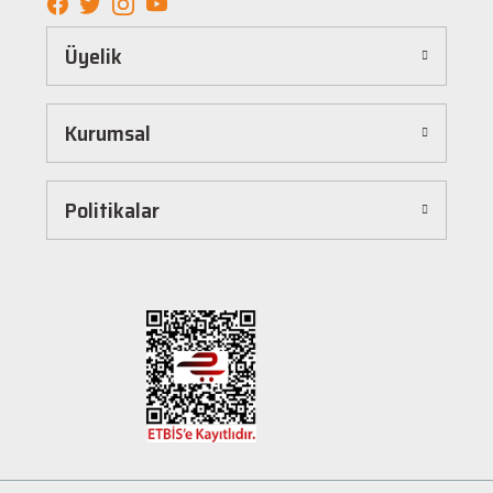
Kolay ve Hızlı Alışveriş Deneyimi
Üyelik
Hepnalbur.com, kullanıcı dostu arayüzü sayesinde alışverişi keyifli bir deneyime
dönüştürür. Ürünleri kategorilere göre sıralayabilir, arama kutusunu kullanarak
istediğiniz ürünü anında bulabilirsiniz. Ayrıca ürün sayfalarımızda detaylı açıklamalar ve
Kurumsal
ürün özellikleri yer alır, böylece tercih etmek istediğiniz ürün hakkında tüm bilgilere
kolayca ulaşabilirsiniz. Tek tıkla sepetinize ekleyebilir, güvenli ödeme yöntemlerimizle
hızlıca siparişinizi tamamlayabilirsiniz.
Hızlı Kargo ve Güvenilir Teslimat
Politikalar
Hepnalbur.com olarak müşterilerimize en hızlı şekilde ürünlerini ulaştırmak için özenle
çalışıyoruz. Siparişleriniz en kısa sürede paketlenir ve güvenilir kargo şirketleriyle
adresinize gönderilir. Böylece uzun süre beklemek zorunda kalmadan, ihtiyacınız olan
ürünlere kavuşabilirsiniz.
Müşteri Destek Hattı ile İletişim
Herhangi bir soru, öneri veya şikayetiniz için müşteri destek ekibimiz her zaman
hizmetinizdedir. İletişim sayfamız üzerinden bize ulaşabilir veya canlı destek
hattımızdan anında yardım alabilirsiniz. Siz değerli müşterilerimizin memnuniyeti, en
büyük önceliğimizdir.
Evinizin ve işyerinizin ihtiyaçları için kaliteli hırdavat ve nalburiye ürünleri arıyorsanız
Hepnalbur.com'a göz atmayı unutmayın! Sitemizdeki geniş ürün yelpazesi, uygun fiyatlar