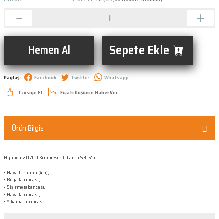
Sepete Ekle
Hemen Al
Paylaş :
Facebook
Twitter
Whatsapp
Tavsiye Et
Fiyatı Düşünce Haber Ver
Ürün Bilgisi
Hyundai 207101 Kompresör Tabanca Seti 5'li
• Hava hortumu (4m),
• Boya tabancası,
• Şişirme tabancası,
• Hava tabancası,
• Yıkama tabancası