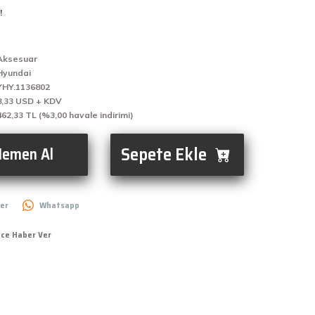
!
Aksesuar
Hyundai
YHY.1136802
8,33 USD + KDV
462,33 TL (%3,00 havale indirimi)
Sepete Ekle
emen Al
er
Whatsapp
nce Haber Ver