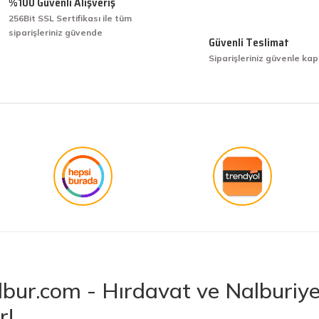
%100 Güvenli Alışveriş
256Bit SSL Sertifikası ile tüm
siparişleriniz güvende
işini hakkıyla yapmak diye buna derim.
Güvenli Teslimat
Siparişleriniz güvenle kap
işini hakkıyla yapmak diye buna derim.
Gönder
bur.com - Hırdavat ve Nalburiye 
r!