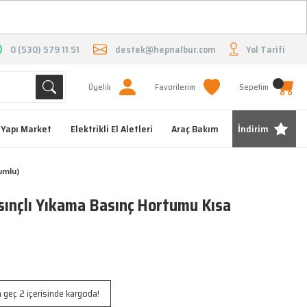
O
0 (530) 579 11 51
destek@hepnalbur.com
Yol Tarifi
Üyelik
Favorilerim
Sepetim
Yapı Market
Elektrikli El Aletleri
Araç Bakım
İndirim
umlu)
ınçlı Yıkama Basınç Hortumu Kısa
 geç 2 içerisinde kargoda!