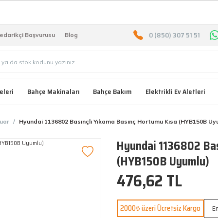
2000 TL ÜZERİ ÜCRETSIZ KARG
0 (850) 307 51 51
edarikçi Başvurusu
Blog
eleri
Bahçe Makinaları
Bahçe Bakım
Elektrikli Ev Aletleri
uar
Hyundai 1136802 Basınçlı Yıkama Basınç Hortumu Kısa (HYB150B Uy
Hyundai 1136802 Bas
(HYB150B Uyumlu)
476,62 TL
2000₺ üzeri Ücretsiz Kargo
En