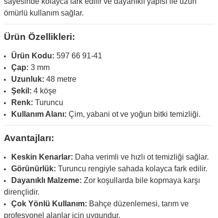
sayesinde kolayca fark edilir ve dayanıklı yapısı ile uzun
ömürlü kullanım sağlar.
Ürün Özellikleri:
Ürün Kodu:
597 66 91-41
Çap:
3 mm
Uzunluk:
48 metre
Şekil:
4 köşe
Renk:
Turuncu
Kullanım Alanı:
Çim, yabani ot ve yoğun bitki temizliği.
Avantajları:
Keskin Kenarlar:
Daha verimli ve hızlı ot temizliği sağlar.
Görünürlük:
Turuncu rengiyle sahada kolayca fark edilir.
Dayanıklı Malzeme:
Zor koşullarda bile kopmaya karşı
dirençlidir.
Çok Yönlü Kullanım:
Bahçe düzenlemesi, tarım ve
profesyonel alanlar için uygundur.