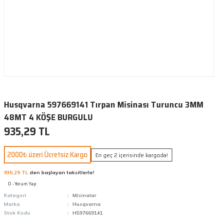
Husqvarna 597669141 Tırpan Misinası Turuncu 3MM
48MT 4 KÖŞE BURGULU
935,29 TL
2000₺ üzeri Ücretsiz Kargo
En geç 2 içerisinde kargoda!
935,29 TL
den başlayan taksitlerle!
0 - Yorum Yap
Kategori
Misinalar
Marka
Husqvarna
Stok Kodu
H597669141