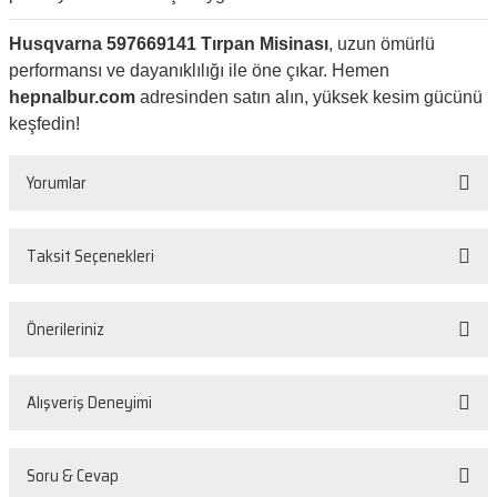
Husqvarna 597669141 Tırpan Misinası
, uzun ömürlü
performansı ve dayanıklılığı ile öne çıkar. Hemen
hepnalbur.com
adresinden satın alın, yüksek kesim gücünü
keşfedin!
Yorumlar
Taksit Seçenekleri
Bu ürüne ilk yorumu siz yapın!
Önerileriniz
Yorum Yaz
Bu ürünün fiyat bilgisi, resim, ürün açıklamalarında ve diğer konularda
Alışveriş Deneyimi
yetersiz gördüğünüz noktaları öneri formunu kullanarak tarafımıza
iletebilirsiniz.
Görüş ve önerileriniz için teşekkür ederiz.
Sorunsuz
Soru & Cevap