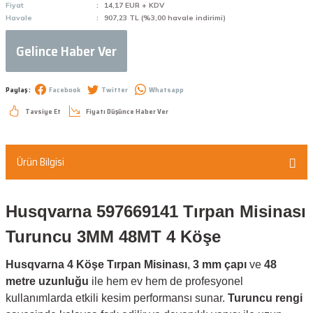
Fiyat
14,17 EUR + KDV
Havale
907,23 TL (%3,00 havale indirimi)
Gelince Haber Ver
Paylaş :
Facebook
Twitter
Whatsapp
Tavsiye Et
Fiyatı Düşünce Haber Ver
Ürün Bilgisi
Husqvarna 597669141 Tırpan Misinası
Turuncu 3MM 48MT 4 Köşe
Husqvarna 4 Köşe Tırpan Misinası
,
3 mm çapı
ve
48
metre uzunluğu
ile hem ev hem de profesyonel
kullanımlarda etkili kesim performansı sunar.
Turuncu rengi