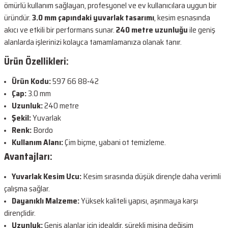
ömürlü kullanım sağlayan, profesyonel ve ev kullanıcılara uygun bir
üründür.
3.0 mm çapındaki yuvarlak tasarımı
, kesim esnasında
akıcı ve etkili bir performans sunar.
240 metre uzunluğu
ile geniş
alanlarda işlerinizi kolayca tamamlamanıza olanak tanır.
Ürün Özellikleri:
Ürün Kodu:
597 66 88‑42
Çap:
3.0 mm
Uzunluk:
240 metre
Şekil:
Yuvarlak
Renk:
Bordo
Kullanım Alanı:
Çim biçme, yabani ot temizleme.
Avantajları:
Yuvarlak Kesim Ucu:
Kesim sırasında düşük dirençle daha verimli
çalışma sağlar.
Dayanıklı Malzeme:
Yüksek kaliteli yapısı, aşınmaya karşı
dirençlidir.
Uzunluk:
Geniş alanlar için idealdir, sürekli misina değişim