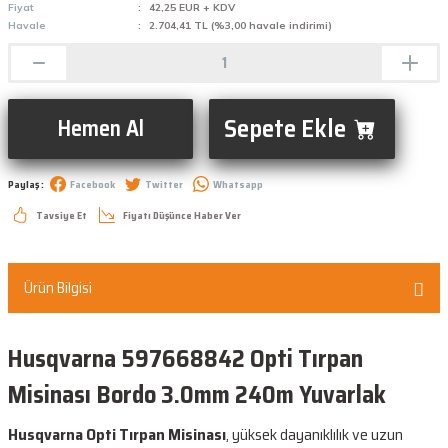
Fiyat
42,25 EUR + KDV
Havale
2.704,41 TL (%3,00 havale indirimi)
Sepete Ekle
Hemen Al
Paylaş :
Facebook
Twitter
Whatsapp
Tavsiye Et
Fiyatı Düşünce Haber Ver
Ürün Bilgisi
Husqvarna 597668842 Opti Tırpan
Misinası Bordo 3.0mm 240m Yuvarlak
Husqvarna Opti Tırpan Misinası
, yüksek dayanıklılık ve uzun