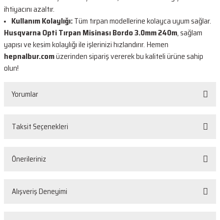
ihtiyacını azaltır.
Kullanım Kolaylığı:
Tüm tırpan modellerine kolayca uyum sağlar.
Husqvarna Opti Tırpan Misinası Bordo 3.0mm 240m
, sağlam
yapısı ve kesim kolaylığı ile işlerinizi hızlandırır. Hemen
hepnalbur.com
üzerinden sipariş vererek bu kaliteli ürüne sahip
olun!
Yorumlar
Taksit Seçenekleri
Bu ürüne ilk yorumu siz yapın!
Önerileriniz
Yorum Yaz
Bu ürünün fiyat bilgisi, resim, ürün açıklamalarında ve diğer konularda
Alışveriş Deneyimi
yetersiz gördüğünüz noktaları öneri formunu kullanarak tarafımıza
iletebilirsiniz.
Görüş ve önerileriniz için teşekkür ederiz.