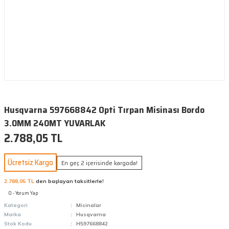
Husqvarna 597668842 Opti Tırpan Misinası Bordo
3.0MM 240MT YUVARLAK
2.788,05 TL
Ücretsiz Kargo
En geç 2 içerisinde kargoda!
2.788,05 TL
den başlayan taksitlerle!
0 - Yorum Yap
Kategori
Misinalar
Marka
Husqvarna
Stok Kodu
H597668842