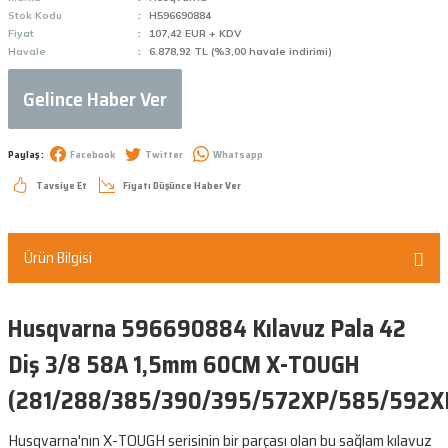
Stok Kodu
H596690884
Fiyat
107,42 EUR + KDV
Havale
6.878,92 TL (%3,00 havale indirimi)
Gelince Haber Ver
Paylaş :
Facebook
Twitter
Whatsapp
Tavsiye Et
Fiyatı Düşünce Haber Ver
Ürün Bilgisi
Husqvarna 596690884 Kılavuz Pala 42
Diş 3/8 58A 1,5mm 60CM X-TOUGH
(281/288/385/390/395/572XP/585/592X
Husqvarna'nın X-TOUGH serisinin bir parçası olan bu sağlam kılavuz