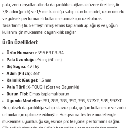
pala, zorlu koşullar altında dayanıklılık sağlamak üzere üretilmiştir.
3/8 adım (pitch) ve 1,5 mm kalınlığa sahip olan bu model, uzun ömürlü
ve yüksek performanslı kullanım sunmak için özel olarak
tasarlanmıştır. Sertleştirilmiş elmas kaplamalı uç, ağır iş ve yoğun
kullanım için mükemmel dayanıklılık sağlar.
Ürün Özellikleri:
Ürün Numarası:
596 69 08‑84
Pala Uzunluğu:
24 inç (60 cm)
Diş Sayısı:
42 Diş
Adım (Pitch):
3/8"
Kalınlık (Gauge):
1,5 mm
Pala Türü:
X-TOUGH (Sert ve Dayanıklı)
Burun Tipi:
Elmas kaplamalı burun
Uyumlu Modeller:
281, 288, 385, 390, 395, 572XP, 585, 592XP
Bu yüksek dayanıklılığa sahip kılavuz pala, yoğun kullanımlar ve zorlu
ortamlar için optimize edilmiştir. Husqvarna testere modelleriyle
mükemmel uyumluluğu sayesinde profesyonel performans sağlar.