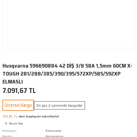
Husqvarna 596690884 42 DİŞ 3/8 58A 1,5mm 60CM X-
TOUGH 281/288/385/390/395/572XP/585/592XP
ELMASLI
7.091,67 TL
Ücretsiz Kargo
En geç 2 içerisinde kargoda!
732,81 TL
den başlayan taksitlerle!
0 - Yorum Yap
Kategori
Kılavuzlar
Marka
Husqvarna