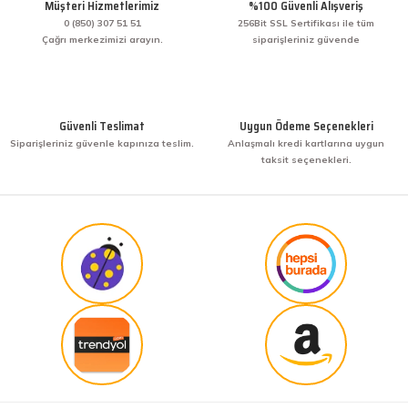
Müşteri Hizmetlerimiz
%100 Güvenli Alışveriş
veriş yaptım. İşine sahip çıkmak ve işini hakkıyla
yapmak diye buna derim. harikasınız. paketleme,
0 (850) 307 51 51
256Bit SSL Sertifikası ile tüm
hızlı teslimat ve güvenirlik ne derseniz var.
Çağrı merkezimizi arayın.
siparişleriniz güvende
KENAN YAZICI | 02/12/2025
Gönder
Bir arkadaşımdan tavsiye üzerine ilk defa alış
veriş yaptım. İşine sahip çıkmak ve işini hakkıyla
Güvenli Teslimat
Uygun Ödeme Seçenekleri
yapmak diye buna derim. harikasınız. paketleme,
Siparişleriniz güvenle kapınıza teslim.
Anlaşmalı kredi kartlarına uygun
hızlı teslimat ve güvenirlik ne derseniz var.
taksit seçenekleri.
KENAN YAZICI | 02/12/2025
Güvenilir site
K... G... | 09/10/2025
Uygun fiyat,kaliteli ürün
Osman Bilge | 20/06/2025
Kalın misina ile uyumlumudur
Özal Çelik | 05/04/2025