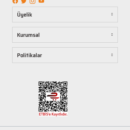
Kolay ve Hızlı Alışveriş Deneyimi
Üyelik
Hepnalbur.com, kullanıcı dostu arayüzü sayesinde alışverişi keyifli bir deneyime
dönüştürür. Ürünleri kategorilere göre sıralayabilir, arama kutusunu kullanarak
istediğiniz ürünü anında bulabilirsiniz. Ayrıca ürün sayfalarımızda detaylı açıklamalar ve
Kurumsal
ürün özellikleri yer alır, böylece tercih etmek istediğiniz ürün hakkında tüm bilgilere
kolayca ulaşabilirsiniz. Tek tıkla sepetinize ekleyebilir, güvenli ödeme yöntemlerimizle
hızlıca siparişinizi tamamlayabilirsiniz.
Hızlı Kargo ve Güvenilir Teslimat
Politikalar
Hepnalbur.com olarak müşterilerimize en hızlı şekilde ürünlerini ulaştırmak için özenle
çalışıyoruz. Siparişleriniz en kısa sürede paketlenir ve güvenilir kargo şirketleriyle
adresinize gönderilir. Böylece uzun süre beklemek zorunda kalmadan, ihtiyacınız olan
ürünlere kavuşabilirsiniz.
Müşteri Destek Hattı ile İletişim
Herhangi bir soru, öneri veya şikayetiniz için müşteri destek ekibimiz her zaman
hizmetinizdedir. İletişim sayfamız üzerinden bize ulaşabilir veya canlı destek
hattımızdan anında yardım alabilirsiniz. Siz değerli müşterilerimizin memnuniyeti, en
büyük önceliğimizdir.
Evinizin ve işyerinizin ihtiyaçları için kaliteli hırdavat ve nalburiye ürünleri arıyorsanız
Hepnalbur.com'a göz atmayı unutmayın! Sitemizdeki geniş ürün yelpazesi, uygun fiyatlar