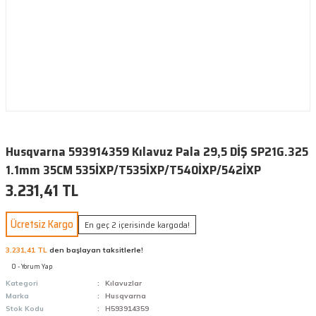
Husqvarna 593914359 Kılavuz Pala 29,5 DİŞ SP21G.325
1.1mm 35CM 535İXP/T535İXP/T540İXP/542İXP
3.231,41 TL
Ücretsiz Kargo
En geç 2 içerisinde kargoda!
3.231,41 TL
den başlayan taksitlerle!
0 - Yorum Yap
Kategori
Kılavuzlar
Marka
Husqvarna
Stok Kodu
H593914359