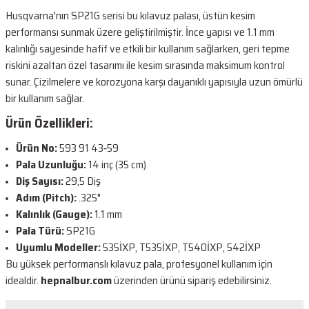
Husqvarna'nın SP21G serisi bu kılavuz palası, üstün kesim
performansı sunmak üzere geliştirilmiştir. İnce yapısı ve 1.1 mm
kalınlığı sayesinde hafif ve etkili bir kullanım sağlarken, geri tepme
riskini azaltan özel tasarımı ile kesim sırasında maksimum kontrol
sunar. Çizilmelere ve korozyona karşı dayanıklı yapısıyla uzun ömürlü
bir kullanım sağlar.
Ürün Özellikleri:
Ürün No:
593 91 43‑59
Pala Uzunluğu:
14 inç (35 cm)
Diş Sayısı:
29,5 Diş
Adım (Pitch):
.325"
Kalınlık (Gauge):
1.1 mm
Pala Türü:
SP21G
Uyumlu Modeller:
535İXP, T535İXP, T540İXP, 542İXP
Bu yüksek performanslı kılavuz pala, profesyonel kullanım için
idealdir.
hepnalbur.com
üzerinden ürünü sipariş edebilirsiniz.