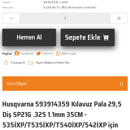
Fiyat
49,00 EUR + KDV
Havale
3.134,46 TL (%3,00 havale indirimi)
Sepete Ekle
Hemen Al
Paylaş :
Facebook
Twitter
Whatsapp
Tavsiye Et
Fiyatı Düşünce Haber Ver
Ürün Bilgisi
Husqvarna 593914359 Kılavuz Pala 29,5
Diş SP21G .325 1.1mm 35CM -
535İXP/T535İXP/T540İXP/542İXP için