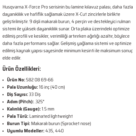
Husqvarna X-Force Pro serisinin bu lamine kılavuz palası, daha fazla
dayanıklılık ve hafiflik sağlamak üzere X-Cut zincirlerle birlikte
geliştirilmiştir. 9 dişli makaralı burun, 4 perçin ve destekleyici rulman
sistemi ile yüksek dayanıklılık sunar. Orta plaka üzerindeki optimize
edilmiş profili ve kesikler, verimliliği artırırken ağırlığı azaltır, böylece
daha fazla performans sağlar. Gelişmiş yağlama sistemi ve optimize
edilmiş kaynak yapısı sayesinde minimum kesinti ile maksimum sonuç
elde edilir.
Ürün Özellikleri:
Ürün No:
582 08 69‑66
Pala Uzunluğu:
16 inç (40 cm)
Diş Sayısı:
33 Diş
Adım (Pitch):
.325"
Kalınlık (Gauge):
1.5 mm
Pala Türü:
Laminated lightweight
Burun Tipi:
Makaralı burun (Sprocket nose)
Uyumlu Modeller:
435, 440