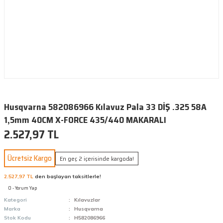
Husqvarna 582086966 Kılavuz Pala 33 DİŞ .325 58A
1,5mm 40CM X-FORCE 435/440 MAKARALI
2.527,97 TL
Ücretsiz Kargo
En geç 2 içerisinde kargoda!
2.527,97 TL
den başlayan taksitlerle!
0 - Yorum Yap
Kategori
Kılavuzlar
Marka
Husqvarna
Stok Kodu
H582086966