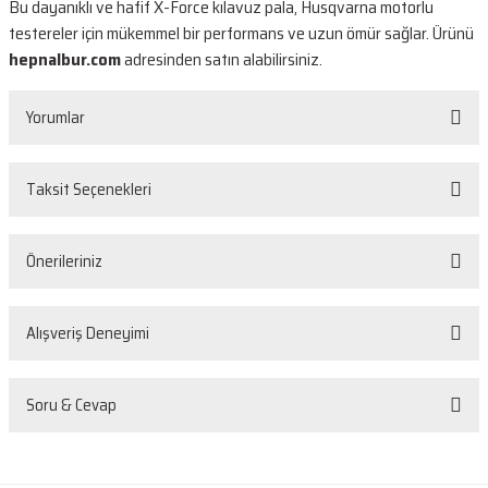
Bu dayanıklı ve hafif X-Force kılavuz pala, Husqvarna motorlu
testereler için mükemmel bir performans ve uzun ömür sağlar. Ürünü
hepnalbur.com
adresinden satın alabilirsiniz.
Yorumlar
Taksit Seçenekleri
Bu ürüne ilk yorumu siz yapın!
Önerileriniz
Yorum Yaz
Bu ürünün fiyat bilgisi, resim, ürün açıklamalarında ve diğer konularda
Alışveriş Deneyimi
yetersiz gördüğünüz noktaları öneri formunu kullanarak tarafımıza
iletebilirsiniz.
Görüş ve önerileriniz için teşekkür ederiz.
Sorunsuz
Soru & Cevap
O... D... | 26/05/2026
Ürün resmi kalitesiz, bozuk veya görüntülenemiyor.
Ürün açıklamasında eksik bilgiler bulunuyor.
Ürün korunaklı ve çalışır vaziyetteydi. Bir