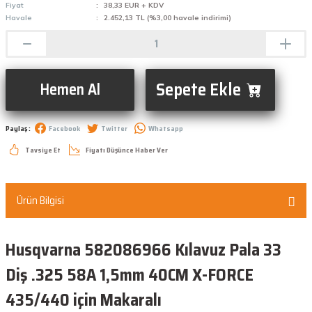
Fiyat
38,33 EUR + KDV
Havale
2.452,13 TL (%3,00 havale indirimi)
Sepete Ekle
Hemen Al
Paylaş :
Facebook
Twitter
Whatsapp
Tavsiye Et
Fiyatı Düşünce Haber Ver
Ürün Bilgisi
Husqvarna 582086966 Kılavuz Pala 33
Diş .325 58A 1,5mm 40CM X-FORCE
435/440 için Makaralı