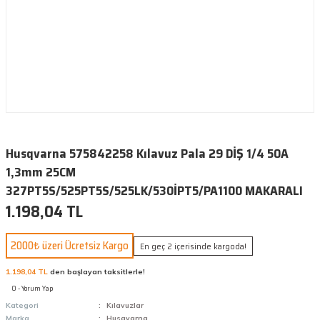
Husqvarna 575842258 Kılavuz Pala 29 DİŞ 1/4 50A
1,3mm 25CM
327PT5S/525PT5S/525LK/530İPT5/PA1100 MAKARALI
1.198,04 TL
2000₺ üzeri Ücretsiz Kargo
En geç 2 içerisinde kargoda!
1.198,04 TL
den başlayan taksitlerle!
0 - Yorum Yap
Kategori
Kılavuzlar
Marka
Husqvarna