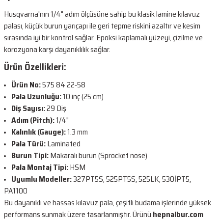
Husqvarna'nın 1/4" adım ölçüsüne sahip bu klasik lamine kılavuz
palası, küçük burun yarıçapı ile geri tepme riskini azaltır ve kesim
sırasında iyi bir kontrol sağlar. Epoksi kaplamalı yüzeyi, çizilme ve
korozyona karşı dayanıklılık sağlar.
Ürün Özellikleri:
Ürün No:
575 84 22‑58
Pala Uzunluğu:
10 inç (25 cm)
Diş Sayısı:
29 Diş
Adım (Pitch):
1/4"
Kalınlık (Gauge):
1.3 mm
Pala Türü:
Laminated
Burun Tipi:
Makaralı burun (Sprocket nose)
Pala Montaj Tipi:
HSM
Uyumlu Modeller:
327PT5S, 525PT5S, 525LK, 530İPT5,
PA1100
Bu dayanıklı ve hassas kılavuz pala, çeşitli budama işlerinde yüksek
performans sunmak üzere tasarlanmıştır. Ürünü
hepnalbur.com