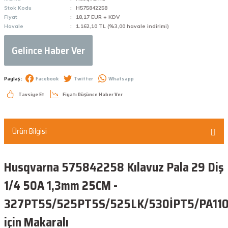
Stok Kodu
H575842258
Fiyat
18,17 EUR + KDV
Havale
1.162,10 TL (%3,00 havale indirimi)
Gelince Haber Ver
Paylaş :
Facebook
Twitter
Whatsapp
Tavsiye Et
Fiyatı Düşünce Haber Ver
Ürün Bilgisi
Husqvarna 575842258 Kılavuz Pala 29 Diş
1/4 50A 1,3mm 25CM -
327PT5S/525PT5S/525LK/530İPT5/PA11
için Makaralı