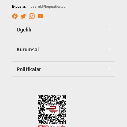
tüm ürünler, güvenilir ve tanınmış markaların ürünleri olup uzun ömürlü kullanım
E-posta:
destek@hepnalbur.com
sağlayacak şekilde tasarlanmıştır. Böylece uzun vadeli kullanım ve yüksek performans
elde edebilirsiniz.
Kolay ve Hızlı Alışveriş Deneyimi
Üyelik
Hepnalbur.com, kullanıcı dostu arayüzü sayesinde alışverişi keyifli bir deneyime
dönüştürür. Ürünleri kategorilere göre sıralayabilir, arama kutusunu kullanarak
istediğiniz ürünü anında bulabilirsiniz. Ayrıca ürün sayfalarımızda detaylı açıklamalar ve
Kurumsal
ürün özellikleri yer alır, böylece tercih etmek istediğiniz ürün hakkında tüm bilgilere
kolayca ulaşabilirsiniz. Tek tıkla sepetinize ekleyebilir, güvenli ödeme yöntemlerimizle
hızlıca siparişinizi tamamlayabilirsiniz.
Hızlı Kargo ve Güvenilir Teslimat
Politikalar
Hepnalbur.com olarak müşterilerimize en hızlı şekilde ürünlerini ulaştırmak için özenle
çalışıyoruz. Siparişleriniz en kısa sürede paketlenir ve güvenilir kargo şirketleriyle
adresinize gönderilir. Böylece uzun süre beklemek zorunda kalmadan, ihtiyacınız olan
ürünlere kavuşabilirsiniz.
Müşteri Destek Hattı ile İletişim
Herhangi bir soru, öneri veya şikayetiniz için müşteri destek ekibimiz her zaman
hizmetinizdedir. İletişim sayfamız üzerinden bize ulaşabilir veya canlı destek
hattımızdan anında yardım alabilirsiniz. Siz değerli müşterilerimizin memnuniyeti, en