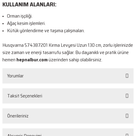
KULLANIM ALANLARI:
Orman işçiliği.
Ağaç kesim işlemleri.
Kütük yönlendirme ve taşıma çalışmaları.
Husqvarna 574387201 Kırma Levyesi Uzun 130 cm, zorlu işlerinizde
size zaman ve enerji tasarrufu sağlar. Bu dayanıklı ve pratik ürüne
hemen
hepnalbur.com
üzerinden sahip olabilirsiniz.
Yorumlar
Taksit Seçenekleri
Bu ürüne ilk yorumu siz yapın!
Önerileriniz
Yorum Yaz
Bu ürünün fiyat bilgisi, resim, ürün açıklamalarında ve diğer konularda