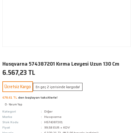
Husqvarna 574387201 Kırma Levyesi Uzun 130 Cm
6.567,23 TL
Ücretsiz Kargo
En geç 2 içerisinde kargoda!
678,61 TL
den başlayan taksitlerle!
0 - Yorum Yap
Kategori
Diğer
Marka
Husqvarna
Stok Kodu
H574387201
Fiyat
99,58 EUR + KDV
Havale
6.370,21 TL (%3,00 havale indirimi)