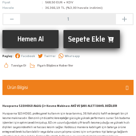
Fiyat
568,50 EUR + KDV
Havale
36.366,19 TL (%3,00 havale indirimi)
Sepete Ekle
Hemen Al
Paylaş :
Facebook
Twitter
Whatsapp
Tavsiye Et
Fiyatı Düşünce Haber Ver
Ürün Bilgisi
Husqvarna 522iHD60 Akülü Çit Kesme Makinası AKÜ VE ŞARJ ALETİ DAHİL DEĞİLDİR
Husqvarna 522iHD60, profesyonel kullanım için tasarlanmış, 36 Volt akülü hafif ve dengeli bir çit
kesme makinasıdır. Benzinli çit düzelticilere eşdeğer gücüyle yüksek performans sunar. Sık budama
işlemleri için optimize edilmiş olup, 60 cm uzunluğundaki çift taraflı kesme çubuğu ve yüksek hızlı
dişlileri sayesinde etkili ve hassas kesim sağlar. Kablosuz manevra kabiliyeti için batarya ürüne
entegre edilerek kullanılabilir veya daha uzun çalışma süresi için sırt çantası tipi batarya bağlantı