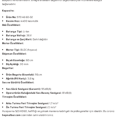
adaptörü ile kullanılabilir. Entegre Bluetooth bağlantısı sayesinde dijital hizmetlere kolayca
bağlanabilir.
Kapasite:
Ürün No:
970 46 60‑02
Kesim Hızı:
4.400 kesim/dk
Akü Özellikleri:
Batarya Tipi:
Li-Ion
Batarya Voltajı:
36 V
Batarya ve Şarj Aleti:
Dahil değildir
Motor Özellikleri:
Motor Tipi:
BLDC (fırçasız)
Ekipman Özellikleri:
Bıçak Uzunluğu:
60 cm
Diş Açıklığı:
30 mm
Boyutlar:
Ürün Boyutu (Uzunluk):
116 cm
Ağırlık (Pil Hariç):
3,6 kg
Ses ve Gürültü Özellikleri:
Ses Gücü Seviyesi (Garanti):
95 dB(A)
Operatörün Kulağındaki Ses Basınç Seviyesi:
81 dB(A)
Titreşim Özellikleri:
Arka Tutma Yeri Titreşim Seviyesi:
1,7 m/s²
Ön Tutma Yeri Titreşim Seviyesi:
2,1 m/s²
Husqvarna 522iHD60, hafifliği ve yüksek manevra kabiliyeti ile profesyoneller için idealdir. Bu ürünü
hepnalbur.com
üzerinden satın alabilirsiniz.