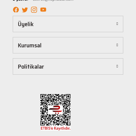
elde edebilirsiniz.
Kolay ve Hızlı Alışveriş Deneyimi
Üyelik
Hepnalbur.com, kullanıcı dostu arayüzü sayesinde alışverişi keyifli bir deneyime
dönüştürür. Ürünleri kategorilere göre sıralayabilir, arama kutusunu kullanarak
istediğiniz ürünü anında bulabilirsiniz. Ayrıca ürün sayfalarımızda detaylı açıklamalar ve
Kurumsal
ürün özellikleri yer alır, böylece tercih etmek istediğiniz ürün hakkında tüm bilgilere
kolayca ulaşabilirsiniz. Tek tıkla sepetinize ekleyebilir, güvenli ödeme yöntemlerimizle
hızlıca siparişinizi tamamlayabilirsiniz.
Hızlı Kargo ve Güvenilir Teslimat
Politikalar
Hepnalbur.com olarak müşterilerimize en hızlı şekilde ürünlerini ulaştırmak için özenle
çalışıyoruz. Siparişleriniz en kısa sürede paketlenir ve güvenilir kargo şirketleriyle
adresinize gönderilir. Böylece uzun süre beklemek zorunda kalmadan, ihtiyacınız olan
ürünlere kavuşabilirsiniz.
Müşteri Destek Hattı ile İletişim
Herhangi bir soru, öneri veya şikayetiniz için müşteri destek ekibimiz her zaman
hizmetinizdedir. İletişim sayfamız üzerinden bize ulaşabilir veya canlı destek
hattımızdan anında yardım alabilirsiniz. Siz değerli müşterilerimizin memnuniyeti, en
büyük önceliğimizdir.