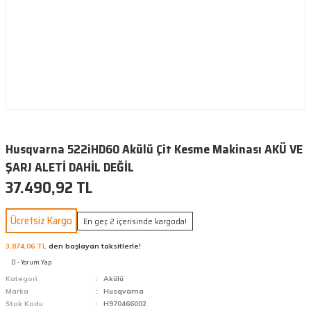
Husqvarna 522iHD60 Akülü Çit Kesme Makinası AKÜ VE
ŞARJ ALETİ DAHİL DEĞİL
37.490,92 TL
Ücretsiz Kargo
En geç 2 içerisinde kargoda!
3.874,06 TL
den başlayan taksitlerle!
0 - Yorum Yap
Kategori
Akülü
Marka
Husqvarna
Stok Kodu
H970466002