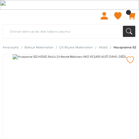
2000 TL ÜZERİ ÜCRETSIZ KARGO
Anasayfa
Bahçe Makinaları
Çit Biçme Makineleri
Akülü
Husqvarna 522i