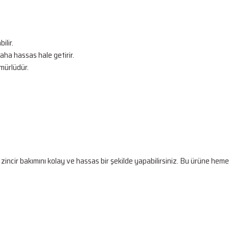
ilir.
daha hassas hale getirir.
mürlüdür.
cir bakımını kolay ve hassas bir şekilde yapabilirsiniz. Bu ürüne hem
 gördüğünüz noktaları öneri formunu kullanarak tarafımıza iletebilirsiniz.