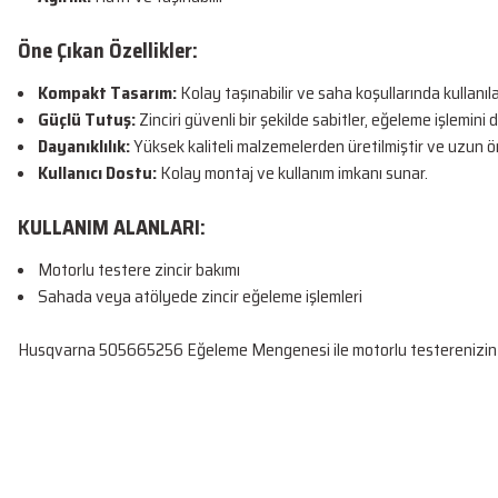
Öne Çıkan Özellikler:
Kompakt Tasarım:
Kolay taşınabilir ve saha koşullarında kullanılab
Güçlü Tutuş:
Zinciri güvenli bir şekilde sabitler, eğeleme işlemini 
Dayanıklılık:
Yüksek kaliteli malzemelerden üretilmiştir ve uzun ö
Kullanıcı Dostu:
Kolay montaj ve kullanım imkanı sunar.
KULLANIM ALANLARI:
Motorlu testere zincir bakımı
Sahada veya atölyede zincir eğeleme işlemleri
Husqvarna 505665256 Eğeleme Mengenesi ile motorlu testerenizin zin
Bu ürünün fiyat bilgisi, resim, ürün açıklamalarında ve diğer konularda yetersiz
Sorunsuz
Görüş ve önerileriniz için teşekkür ederiz.