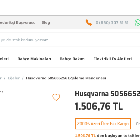
2000 TL ÜZERİ ÜCRETSIZ KARG
0 (850) 307 51 51
edarikçi Başvurusu
Blog
eleri
Bahçe Makinaları
Bahçe Bakım
Elektrikli Ev Aletleri
r
Eğeler
Husqvarna 505665256 Eğeleme Mengenesi
Husqvarna 5056652
1.506,76 TL
2000₺ üzeri Ücretsiz Kargo
En
1.506,76 TL
den başlayan taksitler