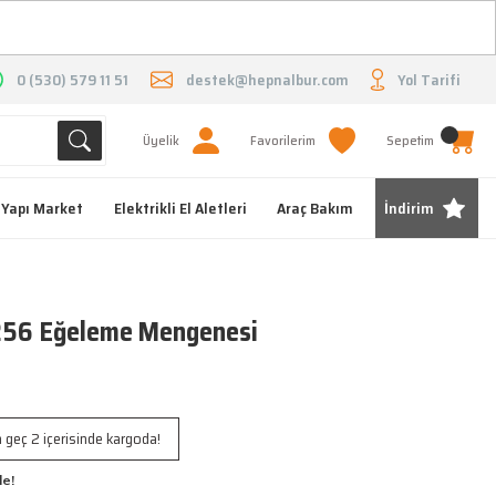
O
0 (530) 579 11 51
destek@hepnalbur.com
Yol Tarifi
Üyelik
Favorilerim
Sepetim
Yapı Market
Elektrikli El Aletleri
Araç Bakım
İndirim
56 Eğeleme Mengenesi
 geç 2 içerisinde kargoda!
le!