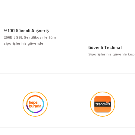
Ürün hakkında henüz soru sorulmamış.
Bu ürüne ilk yorumu siz yapın!
Yorum Yaz
Soru Sor
%100 Güvenli Alışveriş
256Bit SSL Sertifikası ile tüm
siparişleriniz güvende
işini hakkıyla yapmak diye buna derim.
Güvenli Teslimat
Siparişleriniz güvenle kap
işini hakkıyla yapmak diye buna derim.
Gönder