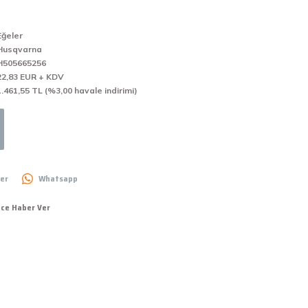
Eğeler
Husqvarna
H505665256
22,83 EUR + KDV
1.461,55 TL (%3,00 havale indirimi)
er
Whatsapp
nce Haber Ver