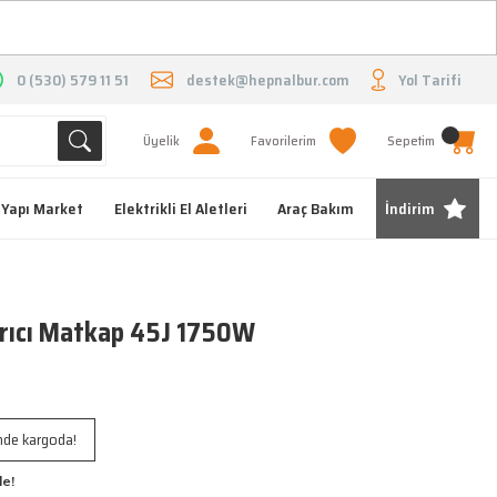
O
0 (530) 579 11 51
destek@hepnalbur.com
Yol Tarifi
Üyelik
Favorilerim
Sepetim
Yapı Market
Elektrikli El Aletleri
Araç Bakım
İndirim
rıcı Matkap 45J 1750W
inde kargoda!
le!