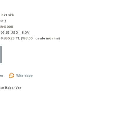
Elektrikli
Hais
4841008
303,83 USD + KDV
16.850,23 TL (%3,00 havale indirimi)
er
Whatsapp
nce Haber Ver