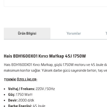
Ürün Bilgisi
Yorumlar
T
Hais BDH1600X01 Kırıcı Matkap 45J 1750W
Hais BDH1600X01 Kırıcı Matkap, güçlü 1750W motoru ve 45 Joule darbe
maksimum konfor sağlar. Yüksek darbe gücü sayesinde beton, taş ve se
TEKNİK ÖZELLİKLER:
Voltaj / Frekans:
220V / 50Hz
Güç:
1750 Watt
Devir:
2000 d/dk
Darbe Enerjisi:
45 Joule