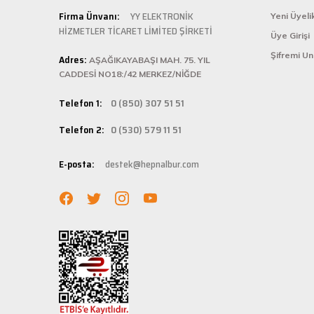
Şarjlı testerem için tam uydu
Kolay ve
Firma Ünvanı:
YY ELEKTRONİK
Yeni Üyeli
ü... ş... | 22/01/2025
HİZMETLER TİCARET LİMİTED ŞİRKETİ
Üye Girişi
Hepnalbur.com, k
Şifremi U
Adres:
istediğiniz ürünü
AŞAĞIKAYABAŞI MAH. 75. YIL
Deneyimini Paylaş
bilgilere kolayca
CADDESİ NO18:/42 MERKEZ/NİĞDE
Hızlı Ka
Telefon 1:
0 (850) 307 51 51
Hepnalbur.com ola
Telefon 2:
0 (530) 579 11 51
adresinize gönde
Müşteri 
E-posta:
destek@hepnalbur.com
Herhangi bir sor
hattımızdan anın
Evinizin ve işyer
fiyatlar ve güven