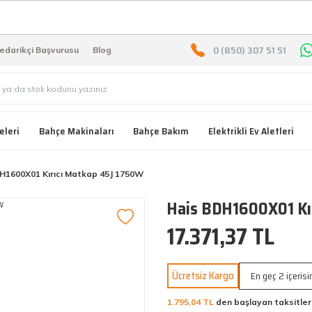
2000 TL ÜZERİ ÜCRETSIZ KARG
0 (850) 307 51 51
edarikçi Başvurusu
Blog
eleri
Bahçe Makinaları
Bahçe Bakım
Elektrikli Ev Aletleri
H1600X01 Kırıcı Matkap 45J 1750W
Hais BDH1600X01 Kı
17.371,37 TL
Ücretsiz Kargo
En geç 2 içeris
1.795,04 TL
den başlayan taksitler