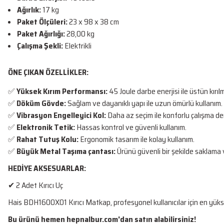
Ağırlık:
17 kg
Paket Ölçüleri:
23 x 98 x 38 cm
Paket Ağırlığı:
28,00 kg
Çalışma Şekli:
Elektrikli
ÖNE ÇIKAN ÖZELLİKLER:
✅
Yüksek Kırım Performansı:
45 Joule darbe enerjisi ile üstün kırı
✅
Döküm Gövde:
Sağlam ve dayanıklı yapı ile uzun ömürlü kullanım.
✅
Vibrasyon Engelleyici Kol:
Daha az seçim ile konforlu çalışma de
✅
Elektronik Tetik:
Hassas kontrol ve güvenli kullanım.
✅
Rahat Tutuş Kolu:
Ergonomik tasarım ile kolay kullanım.
✅
Büyük Metal Taşıma çantası:
Ürünü güvenli bir şekilde saklama 
HEDİYE AKSESUARLAR:
✔ 2 Adet Kırıcı Uç
Hais BDH1600X01 Kırıcı Matkap, profesyonel kullanıcılar için en yükse
Bu ürünü hemen
hepnalbur.com'dan
satın alabilirsiniz!