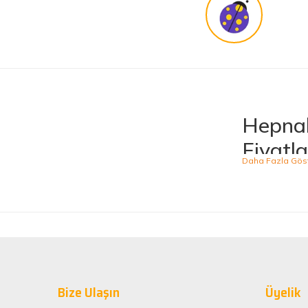
Güvenilir site
K... G... | 09/10/2025
Uygun fiyat,kaliteli ürün
Osman Bilge | 20/06/2025
Hepnal
Kalın misina ile uyumlumudur
Fiyatla
Özal Çelik | 05/04/2025
Hepnalbur.com, ge
ürünü kolaylıkla
Dürüst işletme. Tekrar alışveriş yaparım
kategoride hizme
Serkan Ergün | 23/03/2025
sahiptir.
Kaliteli
İlk kez alışveriş yaptım. Ürünler hızlı ve sağlam geldi.
Hepnalbur.com ol
G... S... | 26/01/2025
Bize Ulaşın
alışveriş deneyi
Üyelik
ömürlü kullanım 