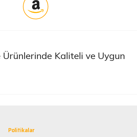
Ürünlerinde Kaliteli ve Uygun
rünler sunan lider bir e-ticaret platformudur. İhtiyacınız olan her türlü
 boya ve boya malzemelerinden otomobil aksesuarlarına kadar birçok
letlerine ve banyo ile mutfak ürünlerine kadar geniş bir ürün yelpazesine
lerimize en kaliteli ürünleri en uygun fiyatlarla sunmaya çalışıyor,
nan tüm ürünler, güvenilir ve tanınmış markaların ürünleri olup uzun
Politikalar
rformans elde edebilirsiniz.