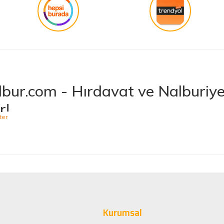
bur.com - Hırdavat ve Nalburiye 
r!
niş ürün yelpazesiyle hırdavat ve nalburiye sektöründe müşterilerine kaliteli ü
 bulabileceğiniz Hepnalbur.com, elektrikli el aletlerinden bahçe aletlerine,
t vermektedir. Aynı zamanda ısıtma ve soğutma sistemlerinden elektrikli ev a
 Ürünler, Güvenilir Alışveriş
arak müşteri memnuniyetini her zaman ön planda tutuyoruz. Siz değerli müşteri
minizi sorunsuz hale getirmek için çaba sarf ediyoruz. Ürün yelpazemizde bulu
Kurumsal
sağlayacak şekilde tasarlanmıştır. Böylece uzun vadeli kullanım ve yüksek pe