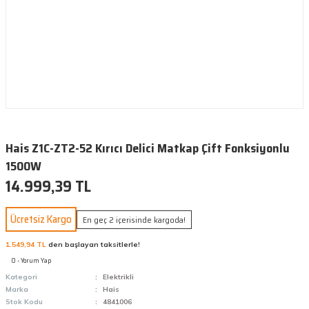
Hais Z1C-ZT2-52 Kırıcı Delici Matkap Çift Fonksiyonlu
1500W
14.999,39 TL
Ücretsiz Kargo
En geç 2 içerisinde kargoda!
1.549,94 TL
den başlayan taksitlerle!
0 - Yorum Yap
Kategori
Elektrikli
Marka
Hais
Stok Kodu
4841006