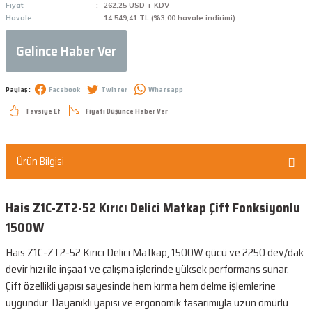
Fiyat
262,25 USD + KDV
Havale
14.549,41 TL (%3,00 havale indirimi)
Gelince Haber Ver
Paylaş :
Facebook
Twitter
Whatsapp
Tavsiye Et
Fiyatı Düşünce Haber Ver
Ürün Bilgisi
Hais Z1C-ZT2-52 Kırıcı Delici Matkap Çift Fonksiyonlu
1500W
Hais Z1C-ZT2-52 Kırıcı Delici Matkap, 1500W gücü ve 2250 dev/dak
devir hızı ile inşaat ve çalışma işlerinde yüksek performans sunar.
Çift özellikli yapısı sayesinde hem kırma hem delme işlemlerine
uygundur. Dayanıklı yapısı ve ergonomik tasarımıyla uzun ömürlü