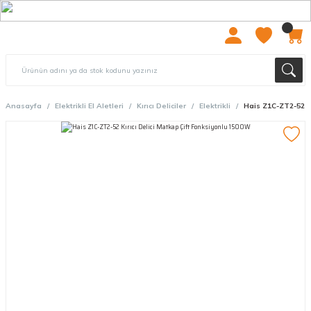
2000 TL ÜZERİ ÜCRETSIZ KARGO
Anasayfa
Elektrikli El Aletleri
Kırıcı Deliciler
Elektrikli
Hais Z1C-ZT2-52 Kı