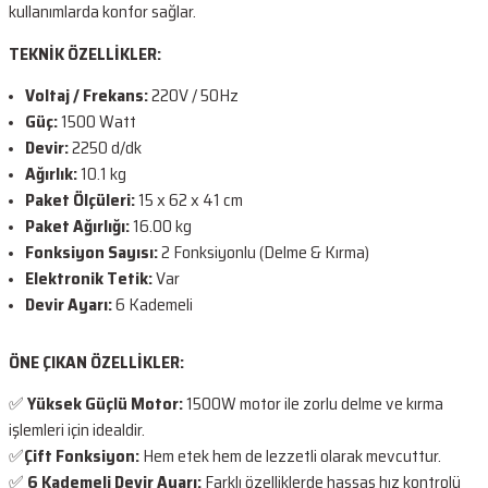
kullanımlarda konfor sağlar.
TEKNİK ÖZELLİKLER:
Voltaj / Frekans:
220V / 50Hz
Güç:
1500 Watt
Devir:
2250 d/dk
Ağırlık:
10.1 kg
Paket Ölçüleri:
15 x 62 x 41 cm
Paket Ağırlığı:
16.00 kg
Fonksiyon Sayısı:
2 Fonksiyonlu (Delme & Kırma)
Elektronik Tetik:
Var
Devir Ayarı:
6 Kademeli
ÖNE ÇIKAN ÖZELLİKLER:
✅
Yüksek Güçlü Motor:
1500W motor ile zorlu delme ve kırma
işlemleri için idealdir.
✅
Çift
Fonksiyon:
Hem etek hem de lezzetli olarak mevcuttur.
✅
6 Kademeli Devir Ayarı:
Farklı özelliklerde hassas hız kontrolü