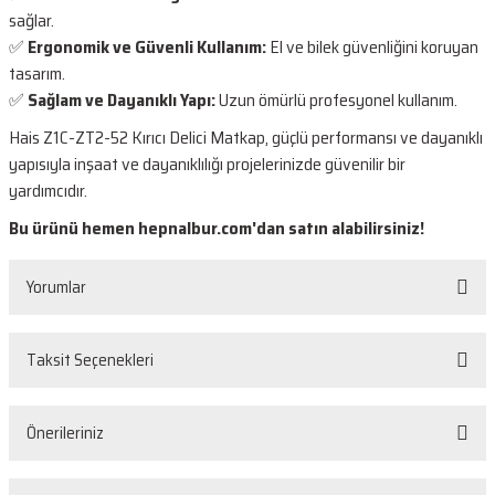
sağlar.
✅
Ergonomik ve Güvenli Kullanım:
El ve bilek güvenliğini koruyan
tasarım.
✅
Sağlam ve Dayanıklı Yapı:
Uzun ömürlü profesyonel kullanım.
Hais Z1C-ZT2-52 Kırıcı Delici Matkap, güçlü performansı ve dayanıklı
yapısıyla inşaat ve dayanıklılığı projelerinizde güvenilir bir
yardımcıdır.
Bu ürünü hemen
hepnalbur.com'dan
satın alabilirsiniz!
Yorumlar
Taksit Seçenekleri
Bu ürüne ilk yorumu siz yapın!
Önerileriniz
Yorum Yaz